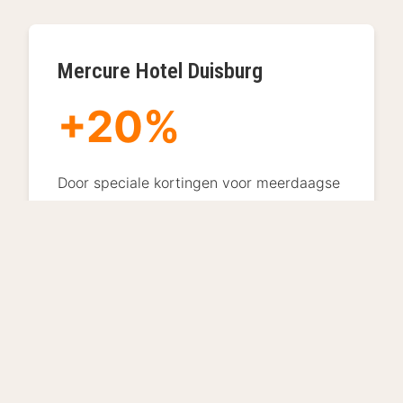
Mercure Hotel Duisburg
+20%
Door speciale kortingen voor meerdaagse
verblijven en gezinsaanbiedingen kon het
Mercure Hotel Duisburg succesvol de
Nederlandse markt aantrekken. Deze op
maat gemaakte aanbiedingen leidden tot
een stijging van 20% in de gemiddelde
verblijfsduur en een aanzienlijke toename
van boekingen van reizigers uit
Nederland.