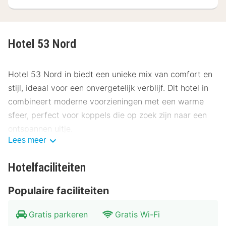
Hotel 53 Nord
Hotel 53 Nord in biedt een unieke mix van comfort en
stijl, ideaal voor een onvergetelijk verblijf. Dit hotel in
combineert moderne voorzieningen met een warme
sfeer, perfect voor koppels die op zoek zijn naar een
ontspannen uitje.
Lees meer
Locatie Hotel 53 Nord
Hotelfaciliteiten
Hotel 53 Nord ligt op een steenworp afstand van het
bruisende centrum van , waardoor je gemakkelijk
Populaire faciliteiten
toegang hebt tot alle belangrijke
bezienswaardigheden. Bezoek het fascinerende
Gratis parkeren
Gratis Wi-Fi
Museum van Moderne Kunst op slechts 200 meter