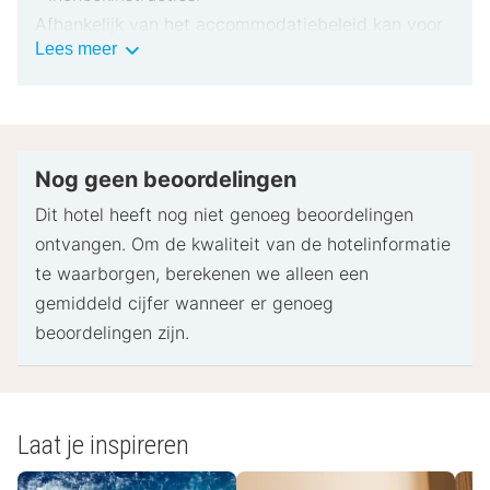
Afhankelijk van het accommodatiebeleid kan voor
Belangrijke
Lees meer
extra personen een toeslag in rekening worden
informatie
gebracht.
Bij het inchecken dien je mogelijk een erkend
identiteitsbewijs met foto en een creditcard,
pinpas of borgsom in contanten te verstrekken
Nog geen beoordelingen
voor incidentele kosten.
Dit hotel heeft nog niet genoeg beoordelingen
Speciale verzoeken worden onder voorbehoud van
ontvangen. Om de kwaliteit van de hotelinformatie
beschikbaarheid bij het inchecken ingewilligd.
te waarborgen, berekenen we alleen een
Hiervoor kunnen extra kosten in rekening worden
gemiddeld cijfer wanneer er genoeg
gebracht. Speciale verzoeken kunnen niet worden
beoordelingen zijn.
gegarandeerd.
Deze accommodatie accepteert creditcards,
pinpassen en contante betalingen.
Geluiddichte kamers kunnen niet worden
Laat je inspireren
gegarandeerd.