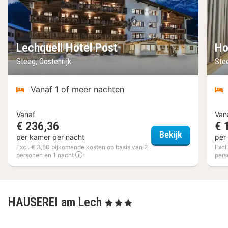
Lechquell Hotel Post
Ho
Steeg, Oostenrijk
Stee
Vanaf 1 of meer nachten
Vanaf
Van
€ 236,36
€ 
Lechquell Ho
Bekijk
per kamer per nacht
per
Excl. € 3,80 bijkomende kosten op basis van 2
Excl
personen en 1 nacht
pers
HAUSEREI am Lech
, 3 Sterren