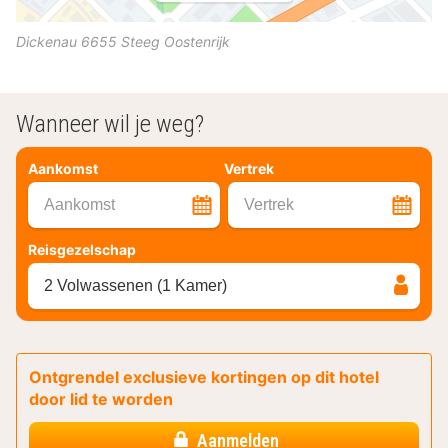
Dickenau
6655
Steeg
Oostenrijk
Wanneer wil je weg?
Aankomst
Vertrek
Aankomst
Vertrek
Reisgezelschap
2 Volwassenen (1 Kamer)
Ontgrendel exclusieve kortingen op dit hotel
door lid te worden
Aanmelden