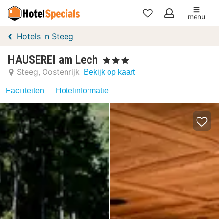
menu
Mijn
Hotels in Steeg
favorieten
HAUSEREI am Lech
, 3 Sterren
Steeg
Oostenrijk
Bekijk op kaart
Faciliteiten
Hotelinformatie