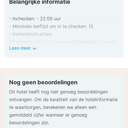
Belangrijke informatie
- Inchecken: - 22.00 uur
- Minimale leeftijd om in te checken: 15
- Incheckinstructies:
Afhankelijk van het accommodatiebeleid kan voor
Belangrijke
Lees meer
extra personen een toeslag in rekening worden
informatie
gebracht.
Bij het inchecken dien je mogelijk een erkend
identiteitsbewijs met foto en een creditcard,
pinpas of borgsom in contanten te verstrekken
Nog geen beoordelingen
voor incidentele kosten.
Dit hotel heeft nog niet genoeg beoordelingen
Speciale verzoeken worden onder voorbehoud van
ontvangen. Om de kwaliteit van de hotelinformatie
beschikbaarheid bij het inchecken ingewilligd.
te waarborgen, berekenen we alleen een
Hiervoor kunnen extra kosten in rekening worden
gemiddeld cijfer wanneer er genoeg
gebracht. Speciale verzoeken kunnen niet worden
beoordelingen zijn.
gegarandeerd.