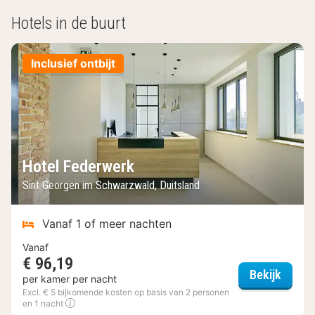
Hotels in de buurt
Inclusief ontbijt
Hotel Federwerk
Sint Georgen im Schwarzwald, Duitsland
Vanaf 1 of meer nachten
Vanaf
€ 96,19
Hotel 
Bekijk
per kamer per nacht
Excl. € 5 bijkomende kosten op basis van 2 personen
en 1 nacht