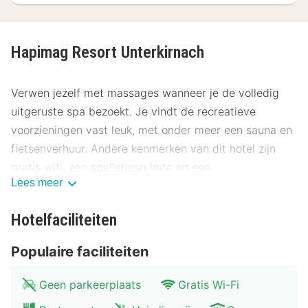
Hapimag Resort Unterkirnach
Verwen jezelf met massages wanneer je de volledig
uitgeruste spa bezoekt. Je vindt de recreatieve
voorzieningen vast leuk, met onder meer een sauna en
fietsenverhuur. Andere kenmerken van dit hotel zijn
gratis wifi, een spelletjesruimte en een
Lees meer
skiopslagruimte.
Gasten van Hapimag Resort Unterkirnach kunnen
Hotelfaciliteiten
genieten van een lekker diner bij Forenhof of iets halen
Populaire faciliteiten
bij de snackbar/deli.
Enkele van de voorzieningen zijn een computerstation,
Geen parkeerplaats
Gratis Wi-Fi
meertalig personeel en een bagageopslagruimte. Ter