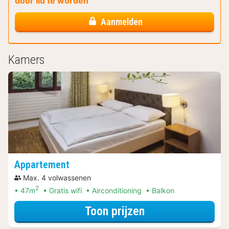
door lid te worden
Aanmelden
Kamers
Appartement
Max. 4 volwassenen
2
47m
Gratis wifi
Airconditioning
Balkon
voor Appartemen
Toon prijzen