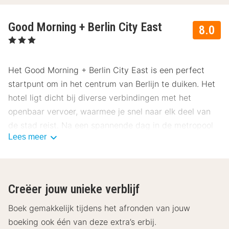
Good Morning + Berlin City East
8.0
, 3 Sterren
Het Good Morning + Berlin City East is een perfect
startpunt om in het centrum van Berlijn te duiken. Het
hotel ligt dicht bij diverse verbindingen met het
openbaar vervoer, waarmee je snel naar elk deel van
de stad reist. Na een spannende dag in de metropool
Lees meer
kunt je ontspannen in de gratis sauna.
Faciliteiten Good Morning + Berlin City East
De kamers van Good Morning + Berlin City East zijn
Creëer jouw unieke verblijf
allemaal uitgerust met een tv, een bureau, een fauteuil,
een waterkoker, gratis WiFi en een eigen badkamer
Boek gemakkelijk tijdens het afronden van jouw
met douche, föhn en toilet. Het hotel biedt elke
boeking ook één van deze extra’s erbij.