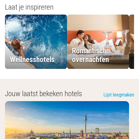
Laat je inspireren
Romantisch
Wellnesshotels
overnachten
L
Jouw laatst bekeken hotels
Lijst leegmaken