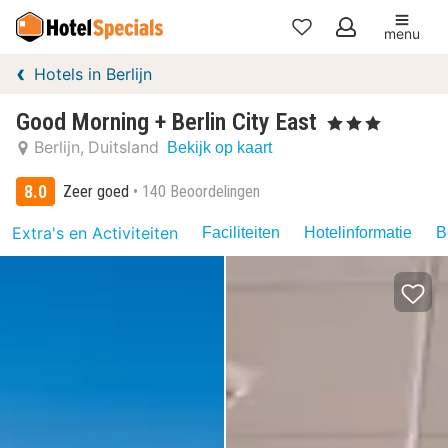
menu
Mijn
Hotels in Berlijn
favorieten
Good Morning + Berlin City East
, 3 Sterren
Berlijn
Duitsland
Bekijk op kaart
8.0
Zeer goed
140 Beoordelingen
Extra's en Activiteiten
Faciliteiten
Hotelinformatie
B