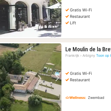
tour
(1)
Vorige foto
Volgende foto
Gratis Wi-Fi
Restaurant
n
(1)
Lift
rij van eten
(1)
Lyon: 1-jarige stadskaart met 4 gratis activiteiten en kortingen
(1)
Le Moulin de la Br
Frankrijk
›
Arbigny
Toon op 
Gratis Wi-Fi
Restaurant
Vorige foto
Volgende foto
Wellness:
Zwembad