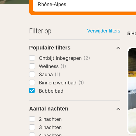
Zoek op hotel, regio of stad
Filter op
Verwijder filters
5
Ho
Populaire filters
Ontbijt inbegrepen
(2)
Wellness
(1)
Sauna
(1)
Binnenzwembad
(1)
Bubbelbad
Aantal nachten
2 nachten
3 nachten
4 nachten