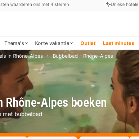
sten waarderen ons met 4 sterren
Unieke hotele
Thema's
Korte vakantie
Outlet
Last minutes
els in Rhône-Alpes
Bubbelbad - Rhône-Alpes
in Rhône-Alpes boeken
es met bubbelbad