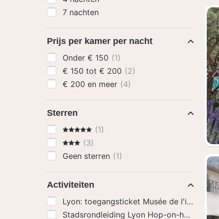
7 nachten
Prijs per kamer per nacht
Onder € 150
(1)
€ 150 tot € 200
(2)
€ 200 en meer
(4)
Sterren
5 Sterren
(1)
3 Sterren
(3)
Geen sterren
(1)
Activiteiten
Lyon: toegangsticket Musée de l'illusion
(
Stadsrondleiding Lyon Hop-on-hop-off-b