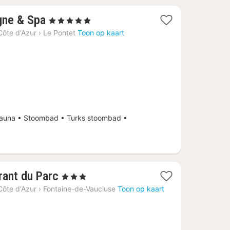
1
gne & Spa
, 5 Sterren
nacht
ôte d'Azur
›
Le Pontet
Toon op kaart
vanaf
€
346,50
una • Stoombad • Turks stoombad •
1
rant du Parc
, 3 Sterren
nacht
ôte d'Azur
›
Fontaine-de-Vaucluse
Toon op kaart
vanaf
€
253,11