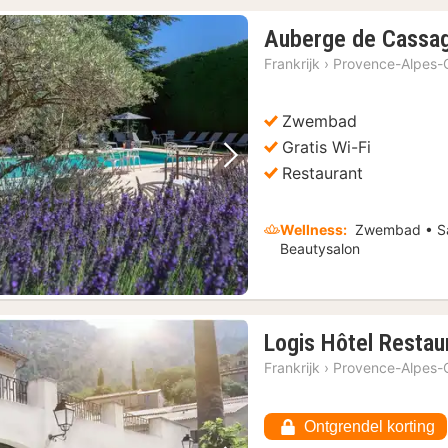
Auberge de Cassa
Frankrijk
›
Provence-Alpes-C
Zwembad
Gratis Wi-Fi
Vorige foto
Volgende foto
Restaurant
Wellness:
Zwembad • Sa
Beautysalon
Logis Hôtel Restau
Frankrijk
›
Provence-Alpes-C
1)
Ontgrendel korting
ustour met sightseeingbus
(1)