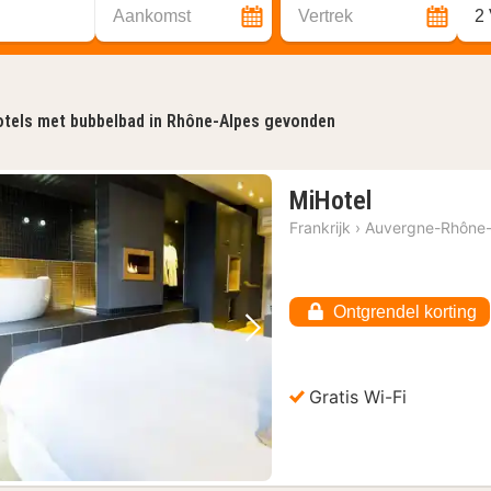
Aankomst
Vertrek
2
tels met bubbelbad in Rhône-Alpes gevonden
1
MiHotel
nacht
Frankrijk
›
Auvergne-Rhône-
vanaf
€
140
Ontgrendel korting
Vorige foto
Volgende foto
Gratis Wi-Fi