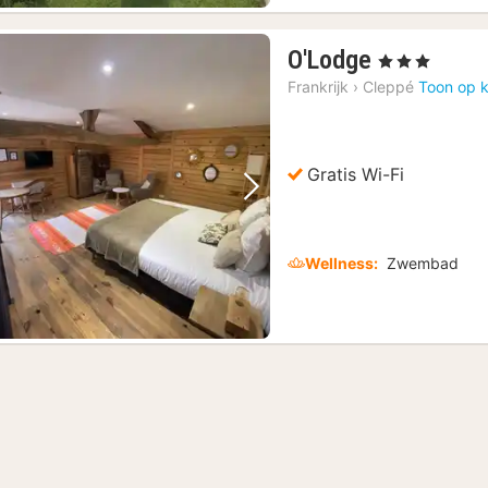
1
O'Lodge
, 3 Sterren
nacht
Frankrijk
›
Cleppé
Toon op k
vanaf
€
180,93
Gratis Wi-Fi
Vorige foto
Volgende foto
Wellness:
Zwembad