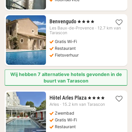
1
Benvengudo
, 4 Sterren
nacht
Les Baux-de-Provence
·
12.7 km van
vanaf
Tarascon
€
Gratis Wi-Fi
257,78
Restaurant
Fietsverhuur
Wij hebben 7 alternatieve hotels gevonden in de
buurt van Tarascon
1
Hôtel Arles Plaza
, 4 Sterren
nacht
Arles
·
15.2 km van Tarascon
vanaf
€
Zwembad
110,46
Gratis Wi-Fi
Restaurant