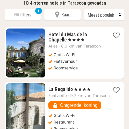
10
4-sterren hotels in Tarascon gevonden
1
Filters
Kaart
Hotel du Mas de la
1
Chapelle
, 4 Sterren
nacht
Arles
·
8.9 km van Tarascon
vanaf
€
Gratis Wi-Fi
170,66
Fietsverhuur
Roomservice
1
La Regalido
, 4 Sterren
nacht
Fontvieille
·
9.7 km van Tarascon
vanaf
€
Ontgrendel korting
216,51
Gratis Wi-Fi
Restaurant
Roomservice