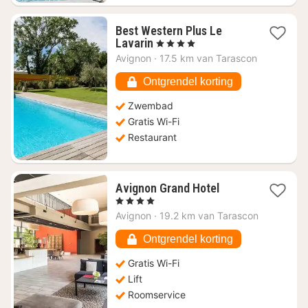
Best Western Plus Le
1
Lavarin
, 4 Sterren
nacht
Avignon
·
17.5 km van Tarascon
vanaf
€
Ontgrendel korting
96,55
Zwembad
Gratis Wi-Fi
Restaurant
1
Avignon Grand Hotel
nacht
, 4 Sterren
vanaf
Avignon
·
19.2 km van Tarascon
€
98,08
Ontgrendel korting
Gratis Wi-Fi
Lift
Roomservice