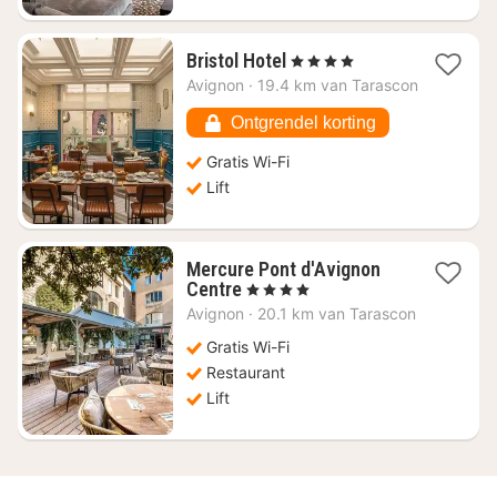
1
Bristol Hotel
, 4 Sterren
nacht
Avignon
·
19.4 km van Tarascon
vanaf
€
Ontgrendel korting
77,54
Gratis Wi-Fi
Lift
Mercure Pont d'Avignon
1
Centre
, 4 Sterren
nacht
Avignon
·
20.1 km van Tarascon
vanaf
€
Gratis Wi-Fi
97,94
Restaurant
Lift