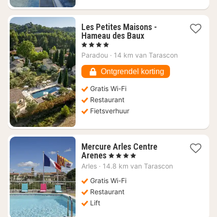
Les Petites Maisons -
1
Hameau des Baux
nacht
, 4 Sterren
vanaf
Paradou
·
14 km van Tarascon
€
391,50
Ontgrendel korting
Gratis Wi-Fi
Restaurant
Fietsverhuur
Mercure Arles Centre
1
Arenes
, 4 Sterren
nacht
Arles
·
14.8 km van Tarascon
vanaf
€
Gratis Wi-Fi
136,50
Restaurant
Lift