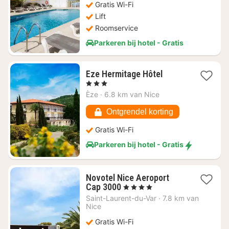
Gratis Wi-Fi
157,16
Lift
Roomservice
Parkeren bij hotel - Gratis
1
Eze Hermitage Hôtel
nacht
, 3 Sterren
vanaf
Èze
·
6.8 km van Nice
€
206,61
Ontgrendel korting
Gratis Wi-Fi
Parkeren bij hotel - Gratis
Novotel Nice Aeroport
1
Cap 3000
, 4 Sterren
nacht
Saint-Laurent-du-Var
·
7.8 km van
vanaf
Nice
€
Gratis Wi-Fi
187,09