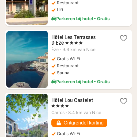
Restaurant
Lift
Parkeren bij hotel - Gratis
Hôtel Les Terrasses
1
D'Eze
, 4 Sterren
nacht
Èze
·
9.6 km van Nice
vanaf
€
Gratis Wi-Fi
276,54
Restaurant
Sauna
Parkeren bij hotel - Gratis
1
Hôtel Lou Castelet
nacht
, 4 Sterren
vanaf
Carros
·
8.4 km van Nice
€
198,18
Ontgrendel korting
Gratis Wi-Fi