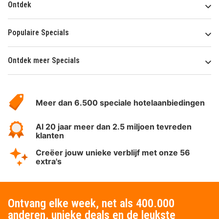
Ontdek
Populaire Specials
Ontdek meer Specials
Over
HotelSpecials
Meer dan 6.500 speciale hotelaanbiedingen
Al 20 jaar meer dan 2.5 miljoen tevreden
klanten
Creëer jouw unieke verblijf met onze 56
extra's
Ontvang elke week, net als 400.000
anderen, unieke deals en de leukste