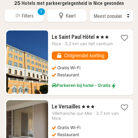
25
Hotels met parkeergelegenheid in Nice gevonden
1
Filters
Kaart
1
Le Saint Paul Hôtel
, 3 Sterren
nacht
Nice
·
3.2 km van het centrum
vanaf
€
Ontgrendel korting
207,27
Gratis Wi-Fi
Restaurant
Parkeren bij hotel - Gratis
1
Le Versailles
, 3 Sterren
nacht
Villefranche-sur-Mer
·
3.7 km van
vanaf
Nice
€
Gratis Wi-Fi
288,19
Restaurant