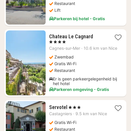
Restaurant
Lift
Parkeren bij hotel - Gratis
1
Chateau Le Cagnard
nacht
, 4 Sterren
vanaf
Cagnes-sur-Mer
·
10.6 km van Nice
€
229,50
Zwembad
Gratis Wi-Fi
Restaurant
Er is geen parkeergelegenheid bij
het hotel
Parkeren omgeving - Gratis
1
Servotel
, 3 Sterren
nacht
Castagniers
·
9.5 km van Nice
vanaf
€
Gratis Wi-Fi
130,90
Restaurant