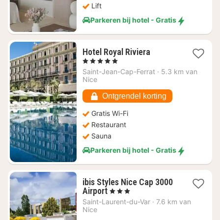
Lift
Parkeren bij hotel - Gratis
1
Hotel Royal Riviera
nacht
, 5 Sterren
vanaf
Saint-Jean-Cap-Ferrat
·
5.3 km van
€
Nice
599
Ontgrendel korting
Gratis Wi-Fi
Restaurant
Sauna
Parkeren bij hotel - Gratis
ibis Styles Nice Cap 3000
1
Airport
, 3 Sterren
nacht
Saint-Laurent-du-Var
·
7.6 km van
vanaf
Nice
€