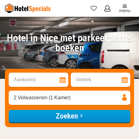
menu
Mijn
favorieten
Hotel in Nice met parkeerplaats
boeken
Aankomst
Vertrek
2 Volwassenen (1 Kamer)
Zoeken