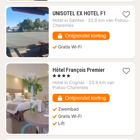
1
UNISOTEL EX HOTEL F1
nacht
Hotel in
Saintes
·
32.9 km van Poitou-
vanaf
Charentes
€
38,50
Ontgrendel korting
Gratis Wi-Fi
1
Hôtel François Premier
nacht
, 4 Sterren
vanaf
Hotel in
Cognac
·
23.4 km van
€
Poitou-Charentes
114,19
Ontgrendel korting
Zwembad
Gratis Wi-Fi
Lift