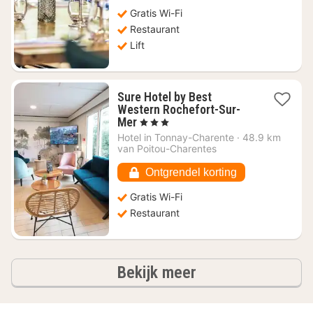
Gratis Wi-Fi
Restaurant
Lift
Sure Hotel by Best
Western Rochefort-Sur-
1
Mer
, 3 Sterren
nacht
Hotel in
Tonnay-Charente
·
48.9 km
vanaf
van Poitou-Charentes
€
76,47
Ontgrendel korting
Gratis Wi-Fi
Restaurant
hotels
Bekijk meer