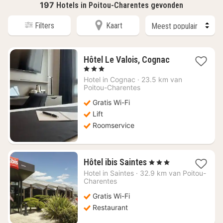
197
Hotels in Poitou-Charentes gevonden
Filters
Kaart
1
Hôtel Le Valois, Cognac
nacht
, 3 Sterren
vanaf
Hotel in
Cognac
·
23.5 km van
€
Poitou-Charentes
71,93
Gratis Wi-Fi
Lift
Roomservice
1
Hôtel ibis Saintes
, 3 Sterren
nacht
Hotel in
Saintes
·
32.9 km van Poitou-
vanaf
Charentes
€
Gratis Wi-Fi
76,44
Restaurant