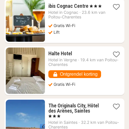
1
ibis Cognac Centre
, 3 Sterren
nacht
Hotel in
Cognac
·
23.6 km van
vanaf
Poitou-Charentes
€
Gratis Wi-Fi
74,63
Lift
1
Halte Hotel
nacht
Hotel in
Vergne
·
19.4 km van Poitou-
vanaf
Charentes
€
94,41
Ontgrendel korting
Gratis Wi-Fi
The Originals City, Hôtel
1
des Arènes, Saintes
nacht
, 3 Sterren
vanaf
Hotel in
Saintes
·
32.2 km van Poitou-
€
Charentes