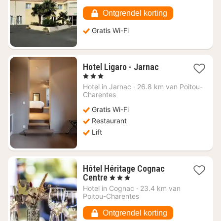
122,20
Ontgrendel korting
Gratis Wi-Fi
1
Hotel Ligaro - Jarnac
nacht
, 3 Sterren
vanaf
Hotel in
Jarnac
·
26.8 km van Poitou-
€
Charentes
113,95
Gratis Wi-Fi
Restaurant
Lift
Hôtel Héritage Cognac
1
Centre
, 3 Sterren
nacht
Hotel in
Cognac
·
23.4 km van
vanaf
Poitou-Charentes
€
87,83
Ontgrendel korting