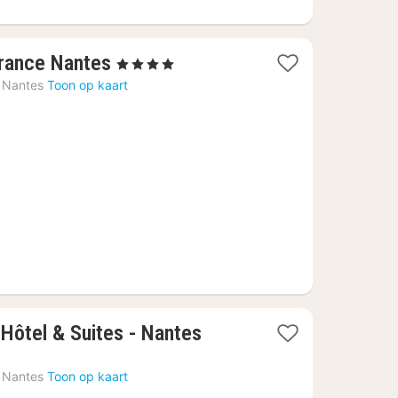
1
France Nantes
, 4 Sterren
nacht
Nantes
Toon op kaart
vanaf
€
89,09
Hôtel & Suites - Nantes
Nantes
Toon op kaart