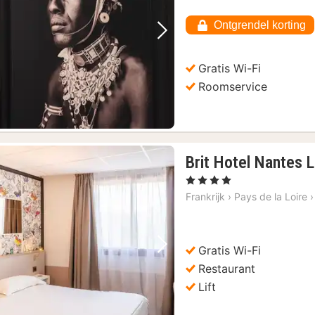
€
Ontgrendel korting
96,54
Vorige foto
Volgende foto
Gratis Wi-Fi
Roomservice
Brit Hotel Nantes 
, 4 Sterren
Frankrijk
›
Pays de la Loire
›
Gratis Wi-Fi
Vorige foto
Volgende foto
Restaurant
Lift