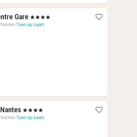
1
ntre Gare
, 4 Sterren
nacht
Nantes
Toon op kaart
vanaf
€
85
1
 Nantes
, 4 Sterren
nacht
Nantes
Toon op kaart
vanaf
€