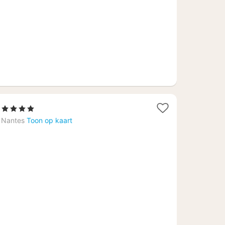
105,45
1
, 4 Sterren
nacht
Nantes
Toon op kaart
vanaf
€
70,76