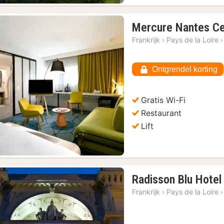
Mercure Nantes Ce
Frankrijk
›
Pays de la Loire
›
Ontgrendel korting
Vorige foto
Volgende foto
Gratis Wi-Fi
Restaurant
Lift
Radisson Blu Hotel
Frankrijk
›
Pays de la Loire
›