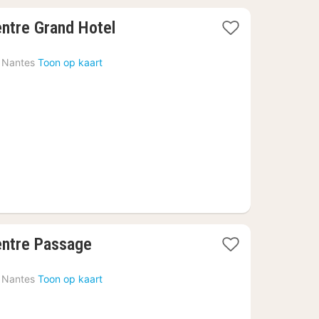
1
ntre Grand Hotel
nacht
vanaf
Nantes
Toon op kaart
€
80
ntre Passage
Nantes
Toon op kaart