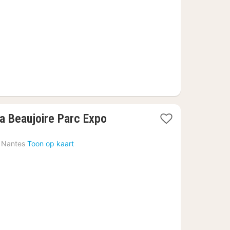
1
La Beaujoire Parc Expo
nacht
vanaf
Nantes
Toon op kaart
€
68,37