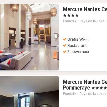
Mercure Nantes Ce
, 4 Sterren
Frankrijk
›
Pays de la Loire
›
Gratis Wi-Fi
Vorige foto
Volgende foto
Restaurant
Fietsverhuur
Mercure Nantes Ce
1
Pommeraye
, 4 Sterren
nacht
Frankrijk
›
Pays de la Loire
›
vanaf
€