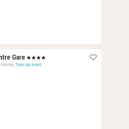
1
ntre Gare
, 4 Sterren
nacht
Nantes
Toon op kaart
vanaf
€
64,28