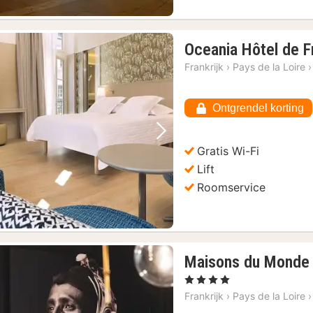
Oceania Hôtel de 
Frankrijk
›
Pays de la Loire
›
Ontgrendel korting
Vorige foto
Volgende foto
Gratis Wi-Fi
Lift
Roomservice
Maisons du Monde 
1
, 4 Sterren
nacht
Frankrijk
›
Pays de la Loire
›
vanaf