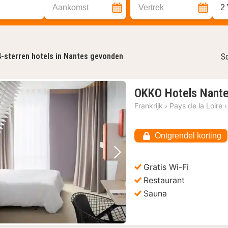
Aankomst
Vertrek
2
4-sterren hotels in Nantes gevonden
So
OKKO Hotels Nant
Frankrijk
›
Pays de la Loire
›
Ontgrendel korting
Vorige foto
Volgende foto
Gratis Wi-Fi
Restaurant
Sauna