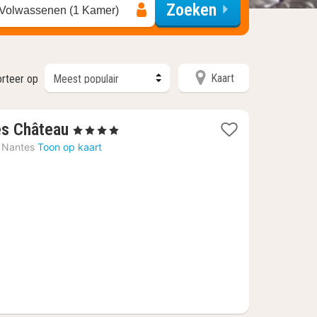
Zoeken
 Volwassenen (1 Kamer)
Kaart
rteer op
1
es Château
, 4 Sterren
nacht
Nantes
Toon op kaart
vanaf
€
76,10