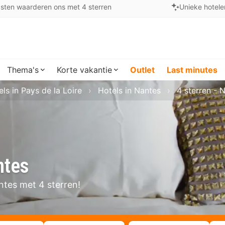
sten waarderen ons met 4 sterren
Unieke hotele
Thema's
Korte vakantie
Outlet
Last minutes
ls in Pays de la Loire
Hotels in Nantes
4 sterren - 
ntes
antes met 4 sterren!