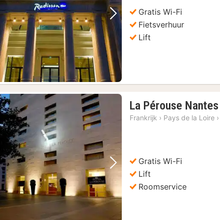
Gratis Wi-Fi
Vorige foto
Volgende foto
Fietsverhuur
Lift
La Pérouse Nantes
Frankrijk
›
Pays de la Loire
›
Gratis Wi-Fi
Vorige foto
Volgende foto
Lift
Roomservice