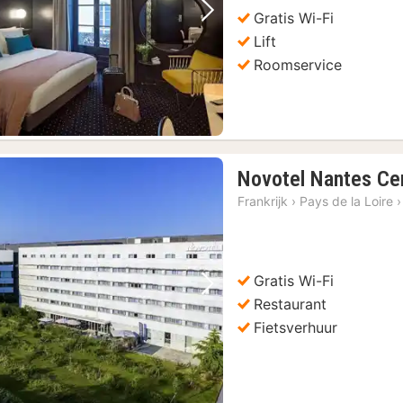
70,72
Gratis Wi-Fi
Vorige foto
Volgende foto
Lift
Roomservice
Novotel Nantes Ce
Frankrijk
›
Pays de la Loire
›
Gratis Wi-Fi
Vorige foto
Volgende foto
Restaurant
Fietsverhuur