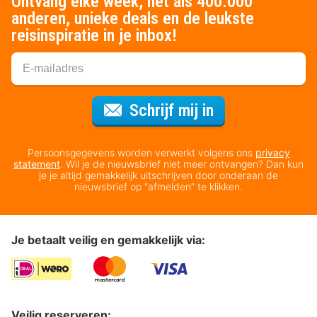
Ontvang elke week, net als 400.000
anderen, unieke deals en de leukste
reisinspiratie in je inbox!
Voor de nieuws
Schrijf mij in
Persoonsgegevens worden verwerkt volgens ons
privacy
statement
. Wil je de nieuwsbrief niet meer ontvangen? Dan kun
je je altijd gemakkelijk uitschrijven door onderaan de
nieuwsbrief op “afmelden” te klikken.
Je betaalt veilig en gemakkelijk via:
Veilig reserveren: