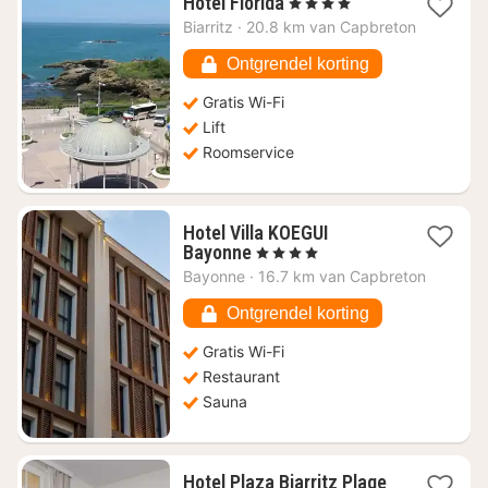
1
Hotel Florida
, 4 Sterren
nacht
Biarritz
·
20.8 km van Capbreton
vanaf
€
Ontgrendel korting
188,57
Gratis Wi-Fi
Lift
Roomservice
Hotel Villa KOEGUI
1
Bayonne
, 4 Sterren
nacht
Bayonne
·
16.7 km van Capbreton
vanaf
€
Ontgrendel korting
150,07
Gratis Wi-Fi
Restaurant
Sauna
Hotel Plaza Biarritz Plage