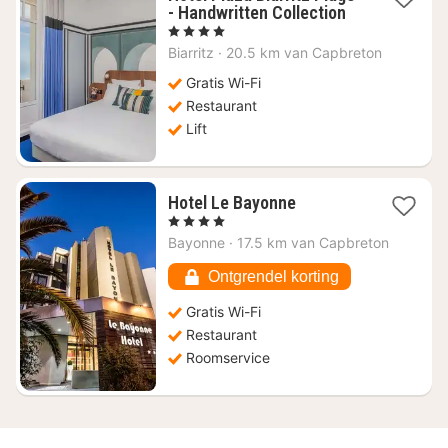
1
- Handwritten Collection
nacht
, 4 Sterren
vanaf
Biarritz
·
20.5 km van Capbreton
€
318,74
Gratis Wi-Fi
Restaurant
Lift
1
Hotel Le Bayonne
nacht
, 4 Sterren
vanaf
Bayonne
·
17.5 km van Capbreton
€
163,80
Ontgrendel korting
Gratis Wi-Fi
Restaurant
Roomservice