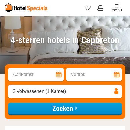
menu
Mijn
favorieten
4-sterren hotels in Capbreton
Aankomst
Vertrek
2 Volwassenen (1 Kamer)
Zoeken