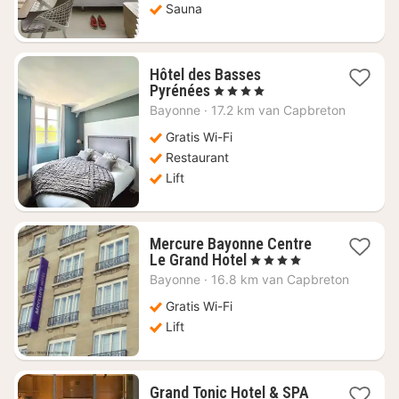
Sauna
Hôtel des Basses
1
Pyrénées
, 4 Sterren
nacht
Bayonne
·
17.2 km van Capbreton
vanaf
€
Gratis Wi-Fi
175,86
Restaurant
Lift
Mercure Bayonne Centre
1
Le Grand Hotel
, 4 Sterren
nacht
Bayonne
·
16.8 km van Capbreton
vanaf
€
Gratis Wi-Fi
184,54
Lift
Grand Tonic Hotel & SPA