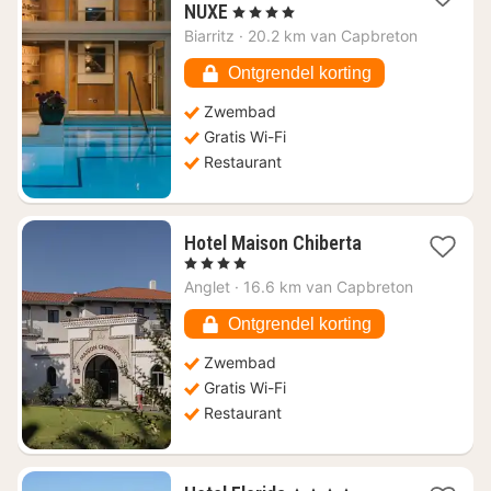
1
NUXE
, 4 Sterren
nacht
Biarritz
·
20.2 km van Capbreton
vanaf
€
Ontgrendel korting
189,46
Zwembad
Gratis Wi-Fi
Restaurant
1
Hotel Maison Chiberta
nacht
, 4 Sterren
vanaf
Anglet
·
16.6 km van Capbreton
€
279,68
Ontgrendel korting
Zwembad
Gratis Wi-Fi
Restaurant