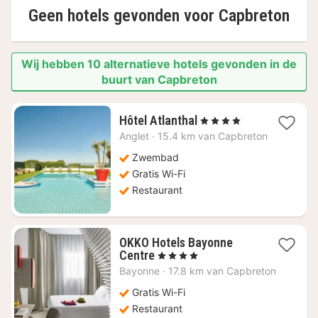
Geen hotels gevonden voor
Capbreton
Wij hebben 10 alternatieve hotels gevonden in de
buurt van Capbreton
1
Hôtel Atlanthal
, 4 Sterren
nacht
Anglet
·
15.4 km van Capbreton
vanaf
€
Zwembad
229
Gratis Wi-Fi
Restaurant
OKKO Hotels Bayonne
1
Centre
, 4 Sterren
nacht
Bayonne
·
17.8 km van Capbreton
vanaf
€
Gratis Wi-Fi
138,11
Restaurant