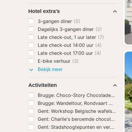
Hotel extra's
3-gangen diner
(5)
Dagelijks 3-gangen diner
(2)
Late check-out, 1 uur later
(7)
Late check-out 14:00 uur
(4)
Late check-out 17:00 uur
(4)
E-bike verhuur
(3)
Hotel
Bekijk meer
extra's
Activiteiten
Brugge: Choco-Story Chocolademuseum
Brugge: Wandeltour, Rondvaart met Bierpr
Gent: Workshop Belgische wafels maken 
Gent: Charlie's beroemde chocolade tour
Gent: Stadshoogtepunten en verborgen juw