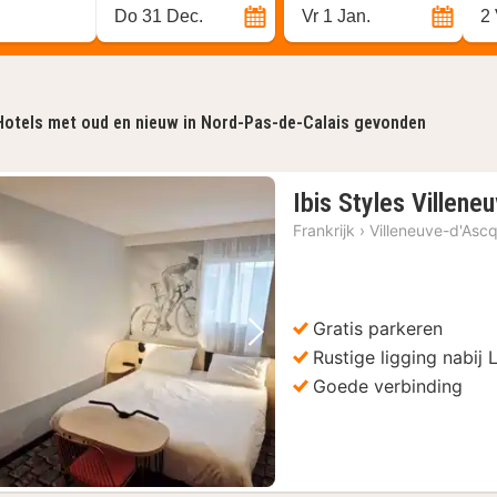
Do 31 Dec.
Vr 1 Jan.
2
Hotels met oud en nieuw in Nord-Pas-de-Calais gevonden
Ibis Styles Villene
Frankrijk
›
Villeneuve-d'Asc
Gratis parkeren
Vorige foto
Volgende foto
Rustige ligging nabij L
Goede verbinding