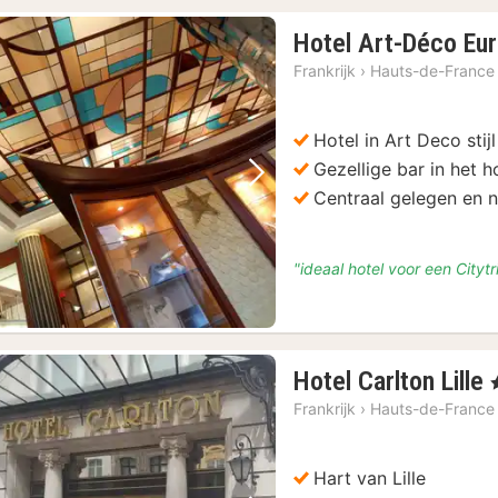
Hotel Art-Déco Eura
Frankrijk
›
Hauts-de-France
Hotel in Art Deco stijl
Gezellige bar in het h
Vorige foto
Volgende foto
Centraal gelegen en n
"ideaal hotel voor een Cityt
Hotel Carlton Lille
,
Frankrijk
›
Hauts-de-France
Hart van Lille