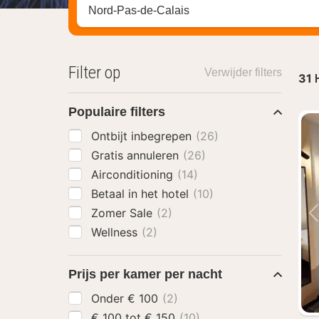
Zoek op hotel, regio of stad
Filter op
Verwijder filters
31
Populaire filters
Ontbijt inbegrepen
(26)
Gratis annuleren
(26)
Airconditioning
(14)
Betaal in het hotel
(10)
Zomer Sale
(2)
Wellness
(2)
Prijs per kamer per nacht
Onder € 100
(2)
€ 100 tot € 150
(10)