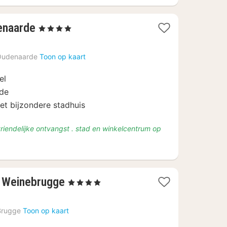
1
enaarde
, 4 Sterren
nacht
vanaf
Oudenaarde
Toon op kaart
€
134
el
lde
et bijzondere stadhuis
 vriendelijke ontvangst . stad en winkelcentrum op
1
t Weinebrugge
, 4 Sterren
nacht
vanaf
Brugge
Toon op kaart
€