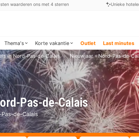
sten waarderen ons met 4 sterren
Unieke hotele
Thema's
Korte vakantie
Outlet
Last minutes
els in Nord-Pas-de-Calais
Nieuwjaar - Nord-Pas-de-Cal
Nord-Pas-de-Calais
-Pas-de-Calais