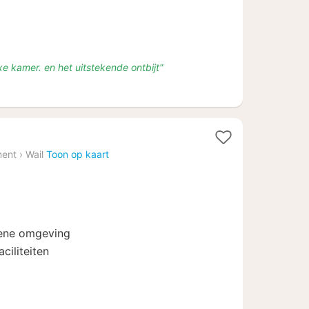
uxe kamer. en het uitstekende ontbijt"
1
l
nacht
ment
›
Wail
Toon op kaart
vanaf
€
120
oene omgeving
ciliteiten