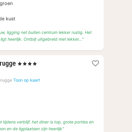
222
 groen
de kust
w, ligging net buiten centrum lekker rustig. Het
ligt heerlijk. Ontbijt uitgebreid met lekker..."
1
Brugge
, 4 Sterren
nacht
vanaf
Brugge
Toon op kaart
€
193
ijdens verblijf. het diner is top, grote porties en
n en de ligplaatsen zijn heerlijk"