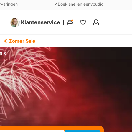
rvaringen
Boek snel en eenvoudig
Klantenservice
Mijn
favorieten
☀️ Zomer Sale
ais