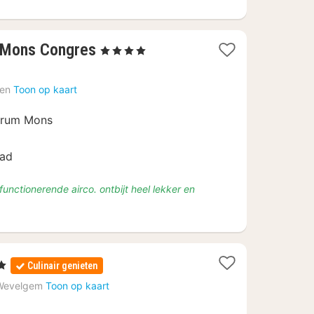
1
l Mons Congres
, 4 Sterren
nacht
vanaf
en
Toon op kaart
€
223
trum Mons
ad
functionerende airco. ontbijt heel lekker en
rren
Culinair genieten
ht
Wevelgem
Toon op kaart
af