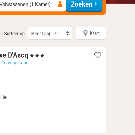
Zoeken
 Volwassenen (1 Kamer)
Kaart
Sorteer op
1
uve D'Ascq
, 3 Sterren
nacht
q
Toon op kaart
vanaf
€
68
ille