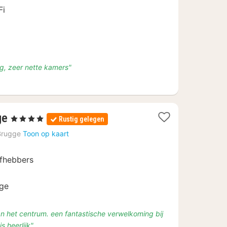
Fi
g, zeer nette kamers"
1
ge
, 4 Sterren
Rustig gelegen
nacht
Brugge
Toon op kaart
vanaf
€
efhebbers
161,25
gge
van het centrum. een fantastische verwelkoming bij
s heerlijk"