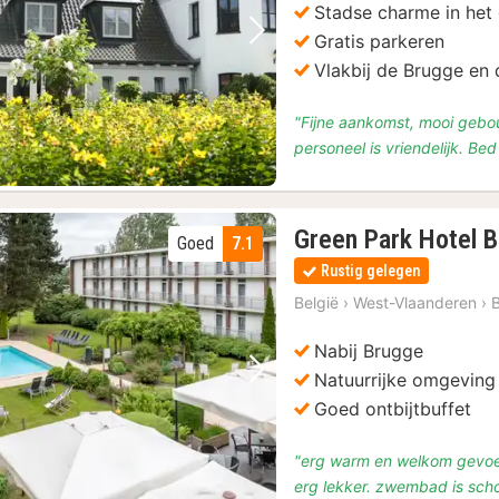
Stadse charme in het
Gratis parkeren
Vorige foto
Volgende foto
Vlakbij de Brugge en 
"Fijne aankomst, mooi gebou
personeel is vriendelijk. Bed 
Green Park Hotel 
Goed
7.1
Rustig gelegen
België
›
West-Vlaanderen
›
Nabij Brugge
Natuurrijke omgeving
Vorige foto
Volgende foto
Goed ontbijtbuffet
"erg warm en welkom gevoel t
erg lekker. zwembad is schoo