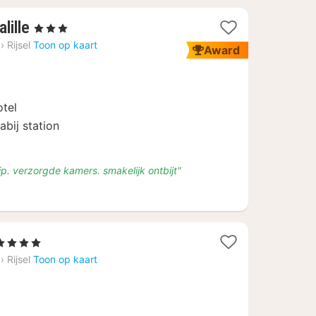
1
lille
, 3 Sterren
nacht
›
Rijsel
Toon op kaart
Award
vanaf
€
151,20
otel
abij station
rip. verzorgde kamers. smakelijk ontbijt"
1
 4 Sterren
nacht
›
Rijsel
Toon op kaart
vanaf
€
247