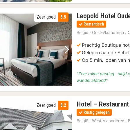
(2)
Leopold Hotel Oud
Zeer goed
8.5
Romantisch
België
›
Oost-Vlaanderen
›
Prachtig Boutique hot
Gelegen aan de Sche
Vorige foto
Volgende foto
Op 5 min. lopen van h
"Zeer ruime parking . altijd
wandel afstand"
Hotel – Restauran
Zeer goed
8.2
Rustig gelegen
België
›
West-Vlaanderen
›