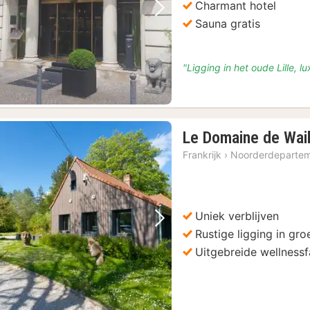
Charmant hotel
Vorige foto
Volgende foto
Sauna gratis
"Ligging in het oude Lille, l
Le Domaine de Wai
Frankrijk
›
Noorderdeparte
Uniek verblijven
(6)
Vorige foto
Volgende foto
Rustige ligging in gr
oeverij Optie
(6)
Uitgebreide wellnessfa
met bierdegustatie
(4)
(4)
eeltjes Rondleiding met gids op de fiets
(4)