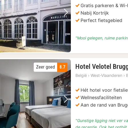
185
Gratis parkeren & Wi-
Nabij Kortrijk
Vorige foto
Volgende foto
Perfect fietsgebied
"Mooi gelegen, ruime parkin
Hotel Velotel Brug
Zeer goed
8.7
België
›
West-Vlaanderen
›
Hét hotel voor fietsli
Wellnessfaciliteiten
Vorige foto
Volgende foto
Aan de rand van Bru
"Gunstige ligging niet ver 
de receptie. Ook het ontbijt i