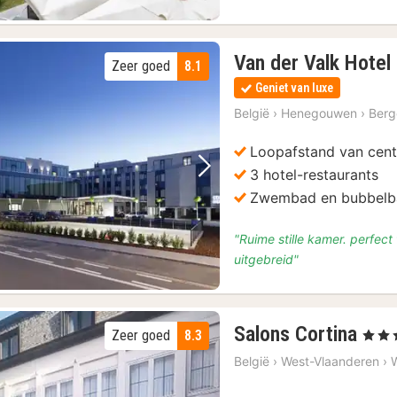
Van der Valk Hote
Zeer goed
8.1
Geniet van luxe
België
›
Henegouwen
›
Berg
Loopafstand van cen
3 hotel-restaurants
Vorige foto
Volgende foto
Zwembad en bubbelb
"Ruime stille kamer. perfect 
uitgebreid"
1
Salons Cortina
Zeer goed
8.3
, 3 Ste
nac
België
›
West-Vlaanderen
›
van
€