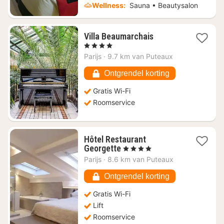
Wellness:
Sauna • Beautysalon
1
Villa Beaumarchais
nacht
, 4 Sterren
vanaf
Parijs
·
9.7 km van Puteaux
€
169,23
Ontgrendel korting
Gratis Wi-Fi
Roomservice
Hôtel Restaurant
1
Georgette
, 4 Sterren
nacht
Parijs
·
8.6 km van Puteaux
vanaf
€
Ontgrendel korting
239,72
Gratis Wi-Fi
Lift
Roomservice