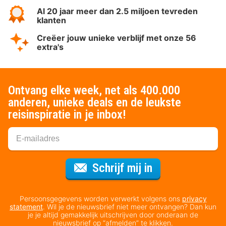
Al 20 jaar meer dan 2.5 miljoen tevreden
klanten
Creëer jouw unieke verblijf met onze 56
extra's
Ontvang elke week, net als 400.000
anderen, unieke deals en de leukste
reisinspiratie in je inbox!
Voor de nieuws
Schrijf mij in
Persoonsgegevens worden verwerkt volgens ons
privacy
statement
. Wil je de nieuwsbrief niet meer ontvangen? Dan kun
je je altijd gemakkelijk uitschrijven door onderaan de
nieuwsbrief op “afmelden” te klikken.