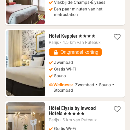
243
Vlakbij de Champs-Élysées
Een paar minuten van het
metrostation
1
Hôtel Keppler
, 4 Sterren
nacht
Parijs
·
4.5 km van Puteaux
vanaf
€
Ontgrendel korting
284,42
Zwembad
Gratis Wi-Fi
Sauna
Wellness:
Zwembad • Sauna •
Stoombad
Hôtel Elysia by Inwood
1
Hotels
, 5 Sterren
nacht
Parijs
·
5 km van Puteaux
vanaf
€
Gratis Wi-Fi