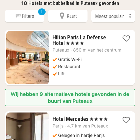
10
Hotels met bubbelbad in Puteaux gevonden
1
Filters
Kaart
Hilton Paris La Defense
1
Hotel
, 4 Sterren
nacht
Puteaux
·
850 m van het centrum
vanaf
€
Gratis Wi-Fi
191,63
Restaurant
Lift
Wij hebben 9 alternatieve hotels gevonden in de
buurt van Puteaux
1
Hotel Mercedes
, 4 Sterren
nacht
Parijs
·
4.7 km van Puteaux
vanaf
€
Gelegen in hartje Parijs