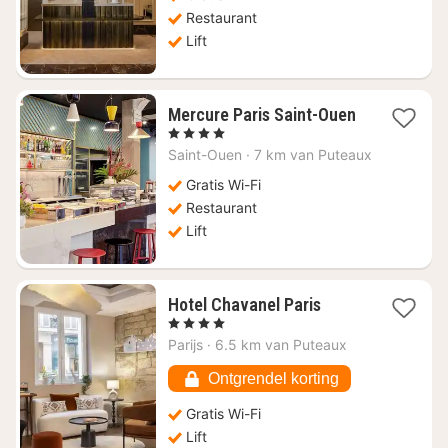
441
Restaurant
Lift
Mercure Paris Saint-Ouen
1
, 4 Sterren
nacht
Saint-Ouen
·
7 km van Puteaux
vanaf
€
Gratis Wi-Fi
70,71
Restaurant
Lift
1
Hotel Chavanel Paris
nacht
, 4 Sterren
vanaf
Parijs
·
6.5 km van Puteaux
€
294,18
Ontgrendel korting
Gratis Wi-Fi
Lift