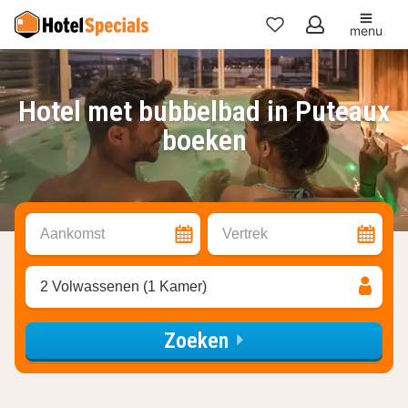
menu
Mijn
favorieten
Hotel met bubbelbad in Puteaux
boeken
Aankomst
Vertrek
2 Volwassenen (1 Kamer)
Zoeken