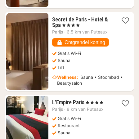
Secret de Paris - Hotel &
1
Spa
, 4 Sterren
nacht
Parijs
·
6.5 km van Puteaux
vanaf
€
Ontgrendel korting
169,06
Gratis Wi-Fi
Sauna
Lift
Wellness:
Sauna • Stoombad •
Beautysalon
1
L'Empire Paris
, 4 Sterren
nacht
Parijs
·
8 km van Puteaux
vanaf
€
Gratis Wi-Fi
599,09
Restaurant
Sauna