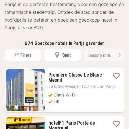
Parijs is de perfecte bestemming voor een gezellige én
romantische stedentrip. Ontdek de stad zonder de
hoofdprijs te betalen en boek een goedkoop hotel in
Parijs al voor €29.
674
Goedkope hotels in Parijs gevonden
Filters
Kaart
Premiere Classe Le Blanc
1
Mesnil
nacht
Le Blanc-Mesnil
·
12.7 km van Parijs
vanaf
€
Gratis Wi-Fi
28,51
Lift
hotelF1 Paris Porte de
1
Montreuil