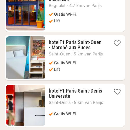
nacht
Bagnolet
·
4.7 km van Parijs
vanaf
€
Gratis Wi-Fi
35,13
Lift
hotelF1 Paris Saint-Ouen
1
- Marché aux Puces
nacht
Saint-Ouen
·
5 km van Parijs
vanaf
€
Gratis Wi-Fi
38,45
Lift
hotelF1 Paris Saint-Denis
1
Université
nacht
Saint-Denis
·
9 km van Parijs
vanaf
€
Gratis Wi-Fi
40,92