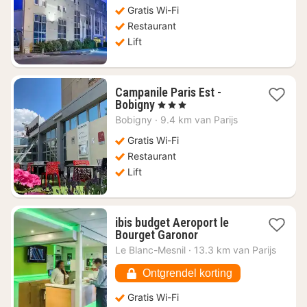
Gratis Wi-Fi
Restaurant
Lift
Campanile Paris Est -
1
Bobigny
, 3 Sterren
nacht
Bobigny
·
9.4 km van Parijs
vanaf
€
Gratis Wi-Fi
44,30
Restaurant
Lift
ibis budget Aeroport le
1
Bourget Garonor
nacht
Le Blanc-Mesnil
·
13.3 km van Parijs
vanaf
€
Ontgrendel korting
44,77
Gratis Wi-Fi