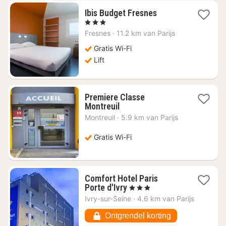
1
Ibis Budget Fresnes
nacht
, 3 Sterren
vanaf
Fresnes
·
11.2 km van Parijs
€
43,83
Gratis Wi-Fi
Lift
Premiere Classe
1
Montreuil
nacht
Montreuil
·
5.9 km van Parijs
vanaf
€
Gratis Wi-Fi
44,04
Comfort Hotel Paris
1
Porte d'Ivry
, 3 Sterren
nacht
Ivry-sur-Seine
·
4.6 km van Parijs
vanaf
€
Ontgrendel korting
44,05