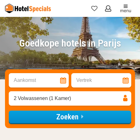
menu
Mijn
favorieten
Goedkope hotels in Parijs
Aankomst
Vertrek
2 Volwassenen (1 Kamer)
Zoeken