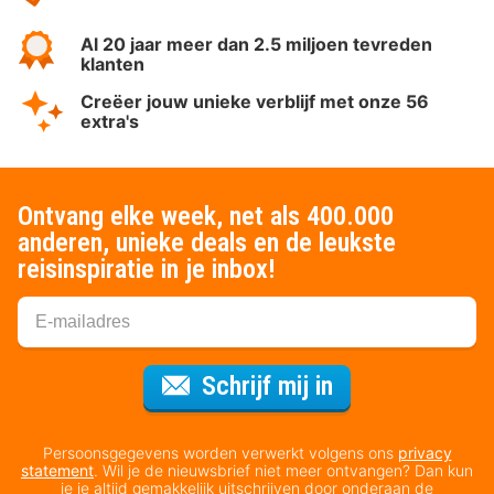
Al 20 jaar meer dan 2.5 miljoen tevreden
klanten
Creëer jouw unieke verblijf met onze 56
extra's
Ontvang elke week, net als 400.000
anderen, unieke deals en de leukste
reisinspiratie in je inbox!
Voor de nieuws
Schrijf mij in
Persoonsgegevens worden verwerkt volgens ons
privacy
statement
. Wil je de nieuwsbrief niet meer ontvangen? Dan kun
je je altijd gemakkelijk uitschrijven door onderaan de