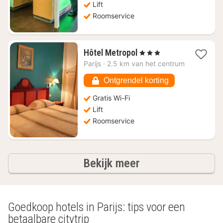
Lift
Roomservice
1
Hôtel Metropol
, 3 Sterren
nacht
Parijs
·
2.5 km van het centrum
vanaf
€
Ontgrendel korting
46,42
Gratis Wi-Fi
Lift
Roomservice
hotels
Bekijk meer
Goedkoop hotels in Parijs: tips voor een
betaalbare citytrip