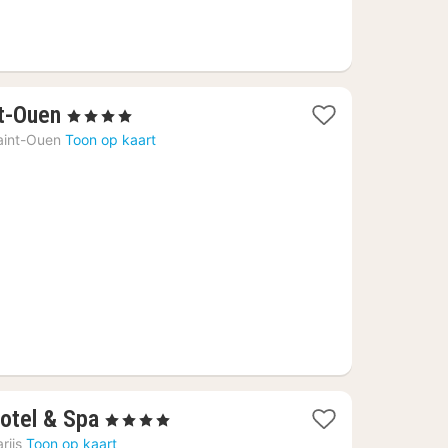
1
nt-Ouen
, 4 Sterren
nacht
aint-Ouen
Toon op kaart
vanaf
€
70,71
1
Hotel & Spa
, 4 Sterren
nacht
rijs
Toon op kaart