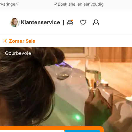
rvaringen
Boek snel en eenvoudig
Klantenservice
Mijn
favorieten
☀️ Zomer Sale
 - Courbevoie