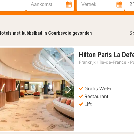
Aankomst
Vertrek
2
Hotels met bubbelbad in Courbevoie gevonden
So
Hilton Paris La De
Frankrijk
›
Île-de-France
›
P
Gratis Wi-Fi
Vorige foto
Volgende foto
Restaurant
Lift