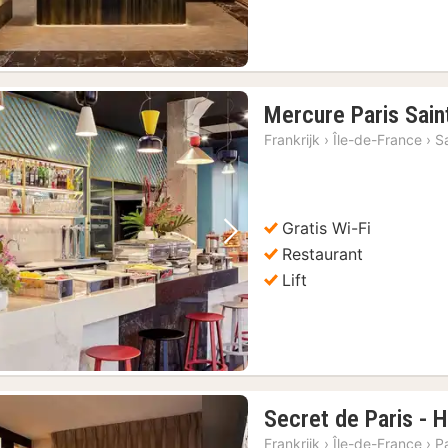
Mercure Paris Sai
Frankrijk
›
Île-de-France
›
S
Gratis Wi-Fi
Vorige foto
Volgende foto
Restaurant
Lift
Secret de Paris - 
Frankrijk
›
Île-de-France
›
Pa