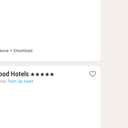
f
42
auna • Stoombad
1
wood Hotels
, 5 Sterren
nacht
rijs
Toon op kaart
vanaf
€
424,64