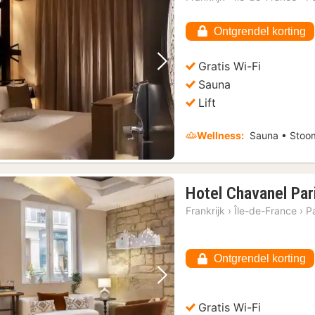
Ontgrendel korting
Gratis Wi-Fi
Vorige foto
Volgende foto
Sauna
Lift
Wellness:
Sauna • Stoo
Hotel Chavanel Par
Frankrijk
›
Île-de-France
›
Pa
Ontgrendel korting
Vorige foto
Volgende foto
Gratis Wi-Fi