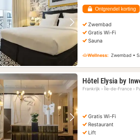
vana
€
Ontgrendel korting
284,
Zwembad
Vorige foto
Volgende foto
Gratis Wi-Fi
Sauna
Wellness:
Zwembad • S
Hôtel Elysia by In
Frankrijk
›
Île-de-France
›
Pa
Gratis Wi-Fi
Vorige foto
Volgende foto
Restaurant
Lift