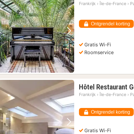
Frankrijk
›
Île-de-France
›
Pa
Ontgrendel korting
Vorige foto
Volgende foto
Gratis Wi-Fi
Roomservice
Hôtel Restaurant 
Frankrijk
›
Île-de-France
›
Pa
Ontgrendel korting
Vorige foto
Volgende foto
Gratis Wi-Fi