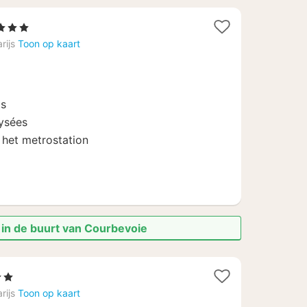
Sterren
cht
rijs
Toon op kaart
naf
43
js
ysées
 het metrostation
 in de buurt van Courbevoie
en
t
rijs
Toon op kaart