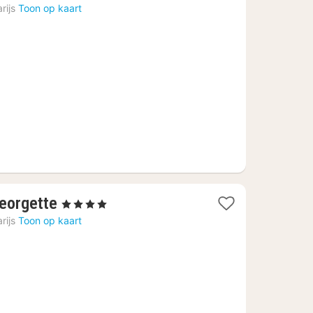
nacht
rijs
Toon op kaart
vanaf
€
169,23
1
Georgette
, 4 Sterren
nacht
rijs
Toon op kaart
vanaf
€
239,72