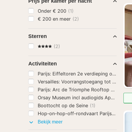
Prijs per kamer per nacht
Onder € 200
(1)
€ 200 en meer
(2)
Sterren
4 Sterren
(2)
Activiteiten
Versailles: Voorrangstoegang tot het pale
Parijs: Arc de Triomphe Rooftop Tickets
(
Orsay Museum incl audiogids App
(1)
Boottocht op de Seine
(1)
Hop-on-hop-off-rondvaart Parijs
(1)
Activiteiten
Bekijk meer