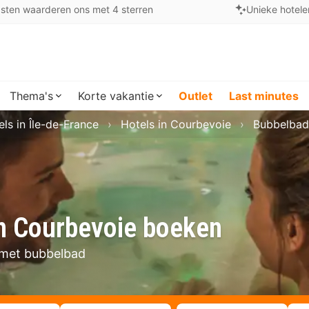
sten waarderen ons met 4 sterren
Unieke hotele
Thema's
Korte vakantie
Outlet
Last minutes
els in Île-de-France
Hotels in Courbevoie
Bubbelbad
in Courbevoie boeken
e met bubbelbad