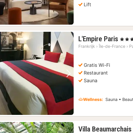
Lift
1
L'Empire Paris
, 4 Ster
nach
Frankrijk
›
Île-de-France
›
Pa
vana
€
Gratis Wi-Fi
599,
Restaurant
Vorige foto
Volgende foto
Sauna
Wellness:
Sauna • Beaut
Villa Beaumarchais