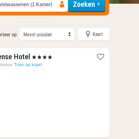
Zoeken
 Volwassenen (1 Kamer)
Kaart
rteer op
1
fense Hotel
, 4 Sterren
nacht
uteaux
Toon op kaart
vanaf
€
191,63