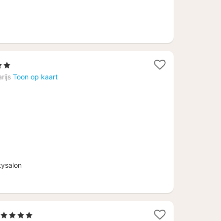
ren
t
rijs
Toon op kaart
f
09
ysalon
1
, 4 Sterren