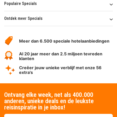
Populaire Specials
Ontdek meer Specials
Over
HotelSpecials
Meer dan 6.500 speciale hotelaanbiedingen
Al 20 jaar meer dan 2.5 miljoen tevreden
klanten
Creëer jouw unieke verblijf met onze 56
extra's
Ontvang elke week, net als 400.000
anderen, unieke deals en de leukste
reisinspiratie in je inbox!