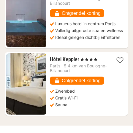
€
Billancourt
245,45
Ontgrendel korting
Luxueus hotel in centrum Parijs
Volledig uitgeruste spa en wellness
Ideaal gelegen dichtbij Eiffeltoren
1
Hôtel Keppler
, 4 Sterren
nacht
Parijs
·
5.4 km van Boulogne-
vanaf
Billancourt
€
284,42
Ontgrendel korting
Zwembad
Gratis Wi-Fi
Sauna