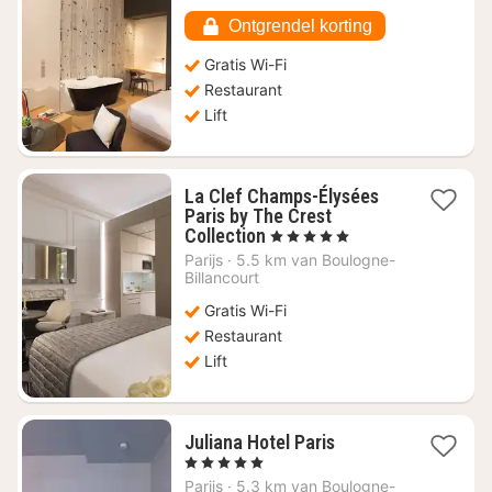
€
271,96
Ontgrendel korting
Gratis Wi-Fi
Restaurant
Lift
La Clef Champs-Élysées
Paris by The Crest
1
Collection
, 5 Sterren
nacht
Parijs
·
5.5 km van Boulogne-
vanaf
Billancourt
€
Gratis Wi-Fi
363,64
Restaurant
Lift
1
Juliana Hotel Paris
nacht
, 5 Sterren
vanaf
Parijs
·
5.3 km van Boulogne-