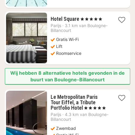
1
Hotel Square
, 5 Sterren
nacht
Parijs
·
3.1 km van Boulogne-
vanaf
Billancourt
€
Gratis Wi-Fi
167,84
Lift
Roomservice
Wij hebben 8 alternatieve hotels gevonden in de
buurt van Boulogne-Billancourt
Le Metropolitan Paris
Tour Eiffel, a Tribute
1
Portfolio Hotel
, 5 Sterren
nacht
Parijs
·
4.3 km van Boulogne-
vanaf
Billancourt
€
Zwembad
370