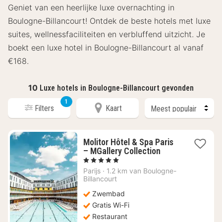
Geniet van een heerlijke luxe overnachting in
Boulogne-Billancourt! Ontdek de beste hotels met luxe
suites, wellnessfaciliteiten en verbluffend uitzicht. Je
boekt een luxe hotel in Boulogne-Billancourt al vanaf
€168.
10
Luxe hotels in Boulogne-Billancourt gevonden
1
Filters
Kaart
Molitor Hôtel & Spa Paris
1
– MGallery Collection
nacht
, 5 Sterren
vanaf
Parijs
·
1.2 km van Boulogne-
€
Billancourt
305,75
Zwembad
Gratis Wi-Fi
Restaurant