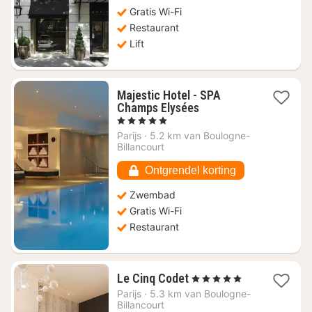
343,64
Gratis Wi-Fi
Restaurant
Lift
Majestic Hotel - SPA
1
Champs Elysées
nacht
, 5 Sterren
vanaf
Parijs
·
5.2 km van Boulogne-
€
Billancourt
353,46
Ontgrendel korting
Zwembad
Gratis Wi-Fi
Restaurant
1
Le Cinq Codet
, 5 Sterren
nacht
Parijs
·
5.3 km van Boulogne-
vanaf
Billancourt