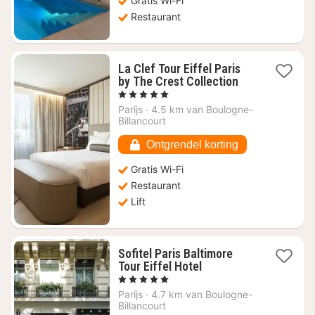
Gratis Wi-Fi
Restaurant
La Clef Tour Eiffel Paris
1
by The Crest Collection
nacht
, 5 Sterren
vanaf
Parijs
·
4.5 km van Boulogne-
€
Billancourt
245,46
Ontgrendel korting
Gratis Wi-Fi
Restaurant
Lift
Sofitel Paris Baltimore
1
Tour Eiffel Hotel
nacht
, 5 Sterren
vanaf
Parijs
·
4.7 km van Boulogne-
€
Billancourt