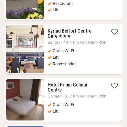
Restaurant
Lift
Kyriad Belfort Centre
1
Gare
, 3 Sterren
nacht
Belfort
·
44.4 km van Haut-Rhin
vanaf
€
Gratis Wi-Fi
59,73
Lift
Roomservice
Hotel Primo Colmar
1
Centre
nacht
Colmar
·
18.7 km van Haut-Rhin
vanaf
€
Gratis Wi-Fi
64,48
Lift