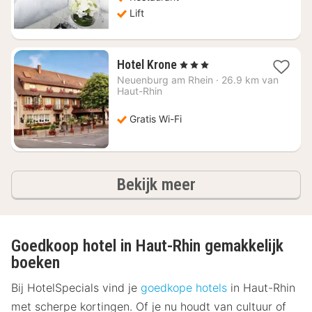
Lift
1
Hotel Krone
, 3 Sterren
nacht
Neuenburg am Rhein
·
26.9 km van
vanaf
Haut-Rhin
€
71,11
Gratis Wi-Fi
hotels
Bekijk meer
Goedkoop hotel in Haut-Rhin gemakkelijk
boeken
Bij HotelSpecials vind je
goedkope hotels
in Haut-Rhin
met scherpe kortingen. Of je nu houdt van cultuur of