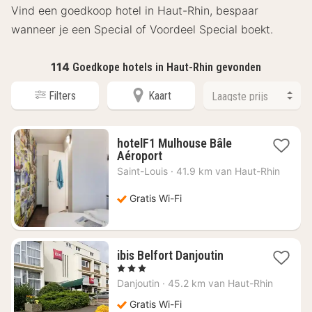
Vind een goedkoop hotel in Haut-Rhin, bespaar
wanneer je een Special of Voordeel Special boekt.
114
Goedkope hotels in Haut-Rhin gevonden
Filters
Kaart
hotelF1 Mulhouse Bâle
1
Aéroport
nacht
Saint-Louis
·
41.9 km van Haut-Rhin
vanaf
€
Gratis Wi-Fi
47,44
1
ibis Belfort Danjoutin
nacht
, 3 Sterren
vanaf
Danjoutin
·
45.2 km van Haut-Rhin
€
53,90
Gratis Wi-Fi