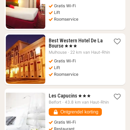
€
66,74
Gratis Wi-Fi
Lift
Roomservice
Best Western Hotel De La
1
Bourse
, 3 Sterren
nacht
Mulhouse
·
22 km van Haut-Rhin
vanaf
€
Gratis Wi-Fi
66,83
Lift
Roomservice
1
Les Capucins
, 3 Sterren
nacht
Belfort
·
43.8 km van Haut-Rhin
vanaf
€
Ontgrendel korting
70,11
Gratis Wi-Fi
Restaurant