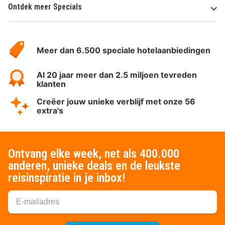
Ontdek meer Specials
Over
HotelSpecials
Meer dan 6.500 speciale hotelaanbiedingen
Al 20 jaar meer dan 2.5 miljoen tevreden
klanten
Creëer jouw unieke verblijf met onze 56
extra's
Ontvang elke week, net als 400.000
anderen, unieke deals en de leukste
reisinspiratie in je inbox!