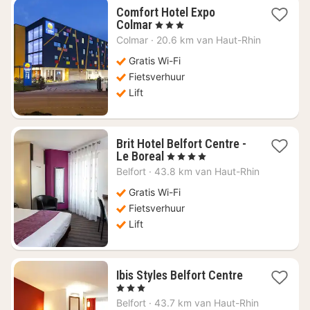
Comfort Hotel Expo
1
Colmar
, 3 Sterren
nacht
Colmar
·
20.6 km van Haut-Rhin
vanaf
€
Gratis Wi-Fi
61,37
Fietsverhuur
Lift
Brit Hotel Belfort Centre -
1
Le Boreal
, 4 Sterren
nacht
Belfort
·
43.8 km van Haut-Rhin
vanaf
€
Gratis Wi-Fi
64,13
Fietsverhuur
Lift
1
Ibis Styles Belfort Centre
nacht
, 3 Sterren
vanaf
Belfort
·
43.7 km van Haut-Rhin