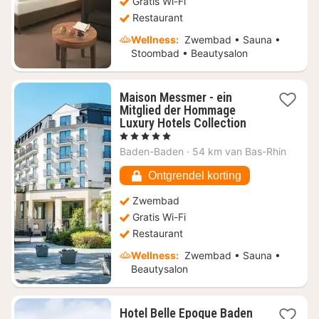
Gratis Wi-Fi
Restaurant
Wellness:
Zwembad • Sauna •
Stoombad • Beautysalon
Maison Messmer - ein
Mitglied der Hommage
1
Luxury Hotels Collection
nacht
, 5 Sterren
vanaf
Baden-Baden
·
54 km van Bas-Rhin
€
1025,94
Ontgrendel korting
Zwembad
Gratis Wi-Fi
Restaurant
Wellness:
Zwembad • Sauna •
Beautysalon
Hotel Belle Epoque Baden