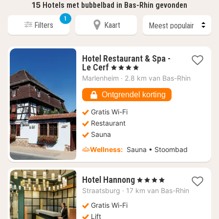
15
Hotels met bubbelbad in Bas-Rhin gevonden
1
Filters
Kaart
Hotel Restaurant & Spa -
1
Le Cerf
, 4 Sterren
nacht
Marlenheim
·
2.8 km van Bas-Rhin
vanaf
€
Ontgrendel korting
191,19
Gratis Wi-Fi
Restaurant
Sauna
Wellness:
Sauna • Stoombad
1
Hotel Hannong
, 4 Sterren
nacht
Straatsburg
·
17 km van Bas-Rhin
vanaf
€
Gratis Wi-Fi
166,91
Lift