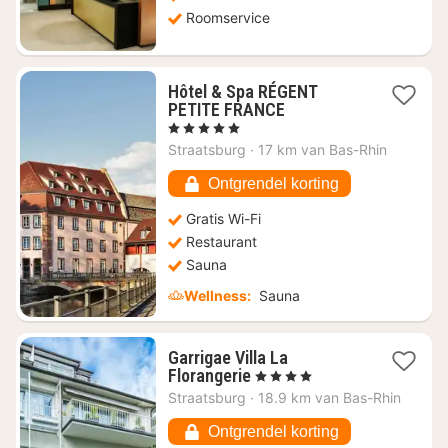
Roomservice
Hôtel & Spa RÉGENT
1
PETITE FRANCE
nacht
, 5 Sterren
vanaf
Straatsburg
·
17 km van Bas-Rhin
€
756
Ontgrendel korting
Gratis Wi-Fi
Restaurant
Sauna
Wellness:
Sauna
Garrigae Villa La
1
Florangerie
, 4 Sterren
nacht
Straatsburg
·
18.9 km van Bas-Rhin
vanaf
€
Ontgrendel korting
163,57