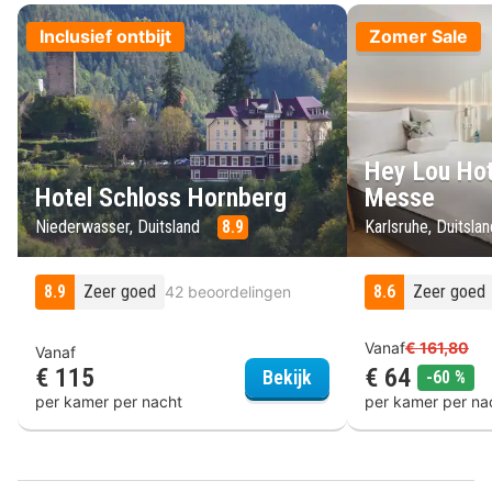
Inclusief ontbijt
Zomer Sale
Hey Lou Hot
Hotel Schloss Hornberg
Messe
Niederwasser, Duitsland
8.9
Karlsruhe, Duitsla
8.9
Zeer goed
8.6
Zeer goed
42 beoordelingen
Vanaf
€ 161,80
Vanaf
€ 115
€ 64
Hotel Schloss Hornber
kor
Bekijk
-60 %
per kamer per nacht
per kamer per na