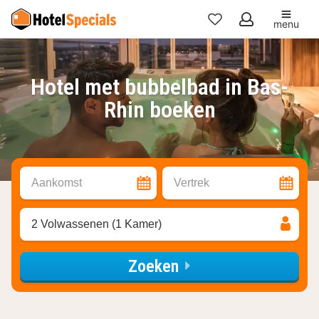
menu
Mijn
favorieten
Hotel met bubbelbad in Bas-
Rhin boeken
Aankomst
Vertrek
2 Volwassenen (1 Kamer)
Zoeken