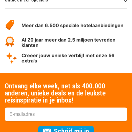
Over
HotelSpecials
Meer dan 6.500 speciale hotelaanbiedingen
Al 20 jaar meer dan 2.5 miljoen tevreden
klanten
Creëer jouw unieke verblijf met onze 56
extra's
Ontvang elke week, net als 400.000
anderen, unieke deals en de leukste
reisinspiratie in je inbox!
Voor de nieuws
Schrijf mij in