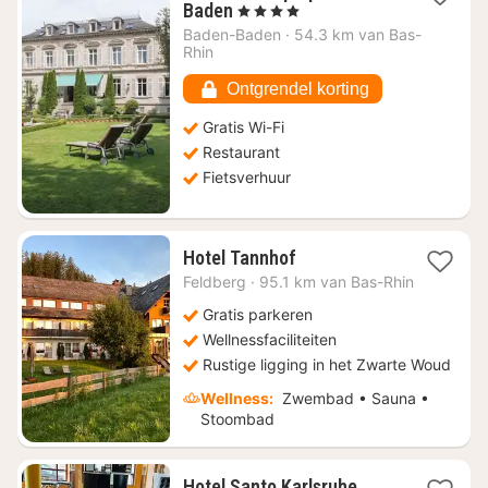
1
Baden
, 4 Sterren
nacht
Baden-Baden
·
54.3 km van Bas-
vanaf
Rhin
€
284,42
Ontgrendel korting
Gratis Wi-Fi
Restaurant
Fietsverhuur
1
Hotel Tannhof
nacht
Feldberg
·
95.1 km van Bas-Rhin
vanaf
€
Gratis parkeren
311
Wellnessfaciliteiten
Rustige ligging in het Zwarte Woud
Wellness:
Zwembad • Sauna •
Stoombad
1
Hotel Santo Karlsruhe