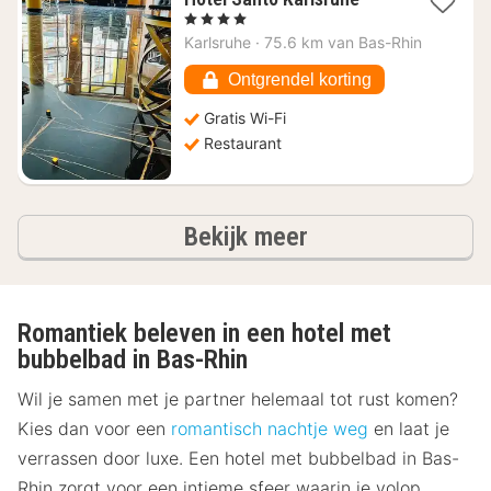
nacht
, 4 Sterren
vanaf
Karlsruhe
·
75.6 km van Bas-Rhin
€
145,42
Ontgrendel korting
Gratis Wi-Fi
Restaurant
hotels
Bekijk meer
Romantiek beleven in een hotel met
bubbelbad in Bas-Rhin
Wil je samen met je partner helemaal tot rust komen?
Kies dan voor een
romantisch nachtje weg
en laat je
verrassen door luxe. Een hotel met bubbelbad in Bas-
Rhin zorgt voor een intieme sfeer waarin je volop