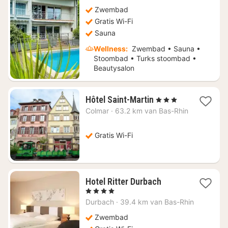
Zwembad
Gratis Wi-Fi
Sauna
Wellness:
Zwembad • Sauna •
Stoombad • Turks stoombad •
Beautysalon
1
Hôtel Saint-Martin
, 3 Sterren
nacht
Colmar
·
63.2 km van Bas-Rhin
vanaf
€
150,44
Gratis Wi-Fi
1
Hotel Ritter Durbach
nacht
, 4 Sterren
vanaf
Durbach
·
39.4 km van Bas-Rhin
€
263,54
Zwembad