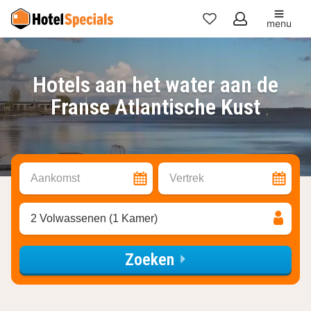
menu
Mijn
favorieten
Hotels aan het water aan de
Franse Atlantische Kust
Aankomst
Vertrek
2 Volwassenen (1 Kamer)
Zoeken