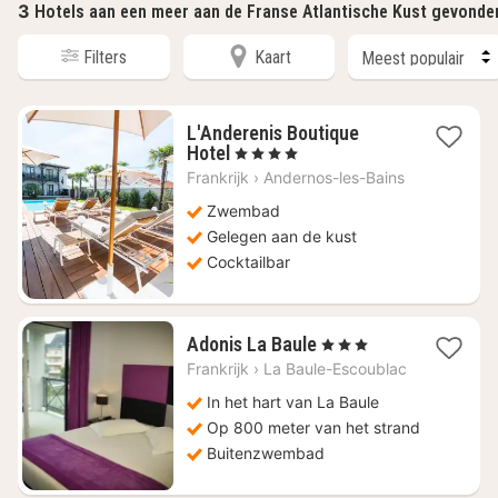
3
Hotels aan een meer aan de Franse Atlantische Kust gevonde
Filters
Kaart
L'Anderenis Boutique
1
Hotel
, 4 Sterren
nacht
Frankrijk
›
Andernos-les-Bains
vanaf
€
Zwembad
360
Gelegen aan de kust
Cocktailbar
1
Adonis La Baule
, 3 Sterren
nacht
Frankrijk
›
La Baule-Escoublac
vanaf
€
In het hart van La Baule
114,75
Op 800 meter van het strand
Buitenzwembad