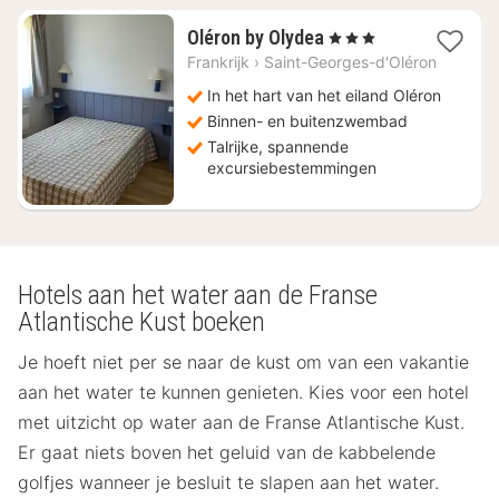
2
Oléron by Olydea
, 3 Sterren
nachten
Frankrijk
›
Saint-Georges-d'Oléron
vanaf
€
In het hart van het eiland Oléron
65,34
Binnen- en buitenzwembad
Talrijke, spannende
excursiebestemmingen
Hotels aan het water aan de Franse
Atlantische Kust boeken
Je hoeft niet per se naar de kust om van een vakantie
aan het water te kunnen genieten. Kies voor een hotel
met uitzicht op water aan de Franse Atlantische Kust.
Er gaat niets boven het geluid van de kabbelende
golfjes wanneer je besluit te slapen aan het water.