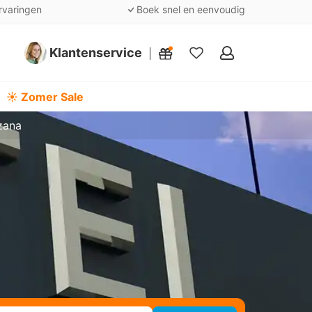
rvaringen
Boek snel en eenvoudig
Klantenservice
Mijn
favorieten
☀️ Zomer Sale
zana