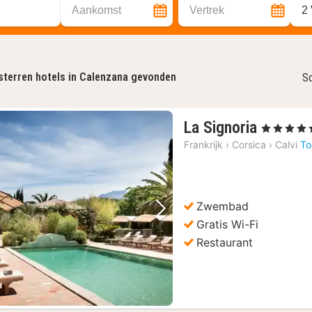
Aankomst
Vertrek
2
sterren hotels in Calenzana gevonden
So
1
La Signoria
, 5 Sterren
nacht
Frankrijk
›
Corsica
›
Calvi
To
vanaf
€
591,16
Zwembad
Vorige foto
Volgende foto
Gratis Wi-Fi
Restaurant