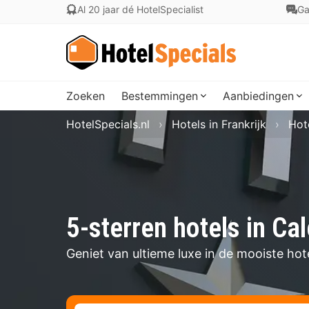
Al 20 jaar dé HotelSpecialist
Ga
Zoeken
Bestemmingen
Aanbiedingen
HotelSpecials.nl
Hotels in Frankrijk
Hot
5-sterren hotels in Ca
Geniet van ultieme luxe in de mooiste hot