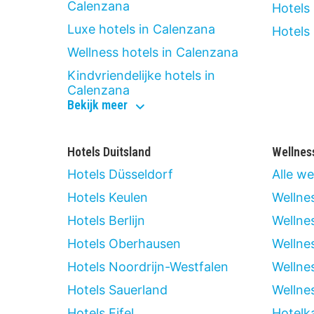
Calenzana
Hotels
Luxe hotels in Calenzana
Hotels 
Wellness hotels in Calenzana
Kindvriendelijke hotels in
Calenzana
type
Bekijk meer
hotels
in
calenzana
Hotels Duitsland
Wellnes
Hotels Düsseldorf
Alle we
Hotels Keulen
Wellne
Hotels Berlijn
Wellnes
Hotels Oberhausen
Wellnes
Hotels Noordrijn-Westfalen
Wellne
Hotels Sauerland
Wellne
Hotels Eifel
Hotelk