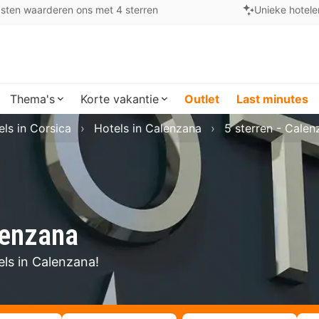
sten waarderen ons met 4 sterren
Unieke hotele
Thema's
Korte vakantie
Outlet
Last minutes
els in Corsica
Hotels in Calenzana
5 sterren - Calen
lenzana
els in Calenzana!