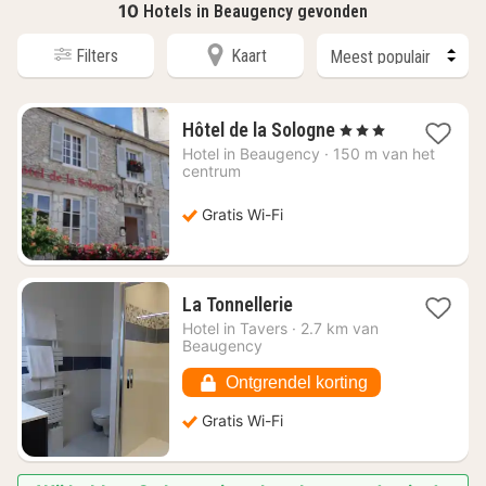
10
Hotels in Beaugency gevonden
Filters
Kaart
1
Hôtel de la Sologne
, 3 Sterren
nacht
Hotel in
Beaugency
·
150 m van het
vanaf
centrum
€
78,86
Gratis Wi-Fi
1
La Tonnellerie
nacht
Hotel in
Tavers
·
2.7 km van
vanaf
Beaugency
€
102,50
Ontgrendel korting
Gratis Wi-Fi