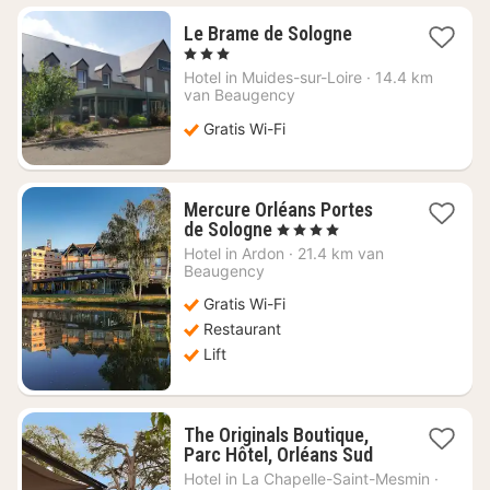
1
Le Brame de Sologne
nacht
, 3 Sterren
vanaf
Hotel in
Muides-sur-Loire
·
14.4 km
€
van Beaugency
120,04
Gratis Wi-Fi
Mercure Orléans Portes
1
de Sologne
, 4 Sterren
nacht
Hotel in
Ardon
·
21.4 km van
vanaf
Beaugency
€
Gratis Wi-Fi
101,82
Restaurant
Lift
The Originals Boutique,
1
Parc Hôtel, Orléans Sud
nacht
Hotel in
La Chapelle-Saint-Mesmin
·