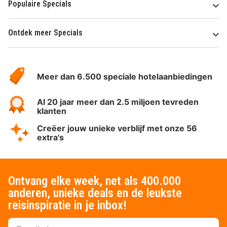
Populaire Specials
Ontdek meer Specials
Over
HotelSpecials
Meer dan 6.500 speciale hotelaanbiedingen
Al 20 jaar meer dan 2.5 miljoen tevreden
klanten
Creëer jouw unieke verblijf met onze 56
extra's
Ontvang elke week, net als 400.000
anderen, unieke deals en de leukste
reisinspiratie in je inbox!