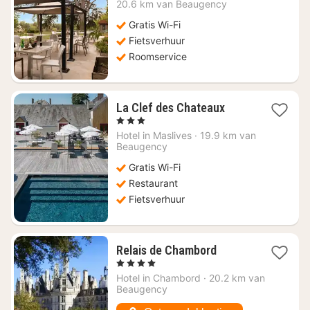
vanaf
20.6 km van Beaugency
€
Gratis Wi-Fi
114,16
Fietsverhuur
Roomservice
1
La Clef des Chateaux
nacht
, 3 Sterren
vanaf
Hotel in
Maslives
·
19.9 km van
€
Beaugency
116,17
Gratis Wi-Fi
Restaurant
Fietsverhuur
1
Relais de Chambord
nacht
, 4 Sterren
vanaf
Hotel in
Chambord
·
20.2 km van
€
Beaugency
284,06