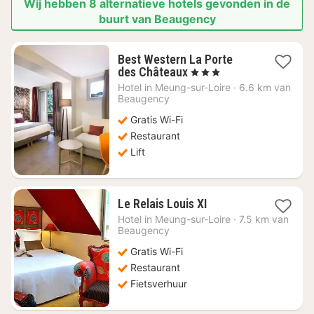
Wij hebben 8 alternatieve hotels gevonden in de
buurt van Beaugency
Best Western La Porte
1
des Châteaux
, 3 Sterren
nacht
Hotel in
Meung-sur-Loire
·
6.6 km van
vanaf
Beaugency
€
Gratis Wi-Fi
86,36
Restaurant
Lift
1
Le Relais Louis XI
nacht
Hotel in
Meung-sur-Loire
·
7.5 km van
vanaf
Beaugency
€
Gratis Wi-Fi
80,71
Restaurant
Fietsverhuur