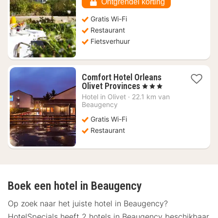
Ontgrendel korting
Gratis Wi-Fi
Restaurant
Fietsverhuur
Comfort Hotel Orleans
1
Olivet Provinces
, 3 Sterren
nacht
Hotel in
Olivet
·
22.1 km van
vanaf
Beaugency
€
Gratis Wi-Fi
73,64
Restaurant
Boek een hotel in Beaugency
Op zoek naar het juiste hotel in Beaugency?
HotelSpecials heeft 2 hotels in Beaugency beschikbaar