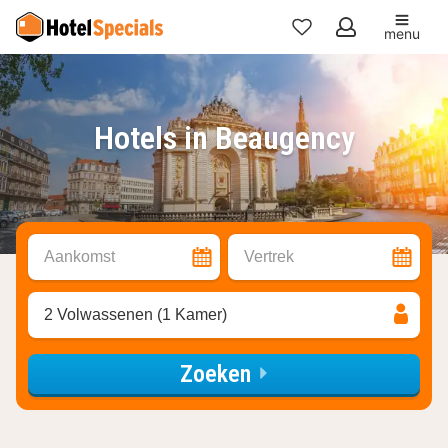
menu
Mijn
favorieten
Hotels in Beaugency
Aankomst
Vertrek
2 Volwassenen (1 Kamer)
Zoeken