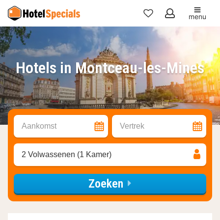
menu
Mijn
favorieten
Hotels in Montceau-les-Mines
Aankomst
Vertrek
2 Volwassenen (1 Kamer)
Zoeken