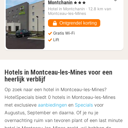
1
Montchanin
, 3 Sterren
nacht
Hotel in
Montchanin
·
12.8 km van
vanaf
Montceau-les-Mines
€
60,46
Ontgrendel korting
Gratis Wi-Fi
Lift
Hotels in Montceau-les-Mines voor een
heerlijk verblijf
Op zoek naar een hotel in Montceau-les-Mines?
HotelSpecials biedt 0 hotels in Montceau-les-Mines
met exclusieve
aanbiedingen
en
Specials
voor
Augustus, September en daarna. Of je nu je
overnachting ruim van tevoren plant of een last minute