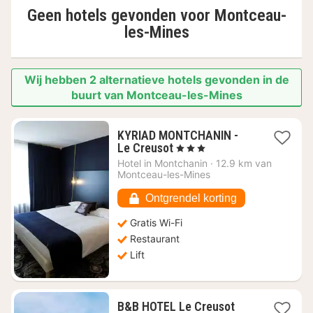
Geen hotels gevonden voor
Montceau-
les-Mines
Wij hebben 2 alternatieve hotels gevonden in de
buurt van Montceau-les-Mines
KYRIAD MONTCHANIN -
1
Le Creusot
, 3 Sterren
nacht
Hotel in
Montchanin
·
12.9 km van
vanaf
Montceau-les-Mines
€
64,88
Ontgrendel korting
Gratis Wi-Fi
Restaurant
Lift
B&B HOTEL Le Creusot