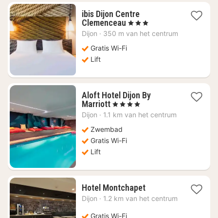
ibis Dijon Centre
4
Clemenceau
, 3 Sterren
nachten
Dijon
·
350 m van het centrum
vanaf
€
Gratis Wi-Fi
88,88
Lift
Aloft Hotel Dijon By
4
Marriott
, 4 Sterren
nachten
Dijon
·
1.1 km van het centrum
vanaf
€
Zwembad
138,50
Gratis Wi-Fi
Lift
4
Hotel Montchapet
nachten
Dijon
·
1.2 km van het centrum
vanaf
€
Gratis Wi-Fi