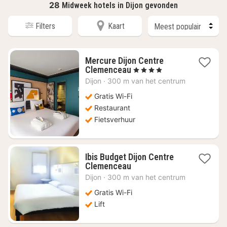
28
Midweek hotels in Dijon gevonden
Filters
Kaart
Mercure Dijon Centre
4
Clemenceau
, 4 Sterren
nachten
Dijon
·
300 m van het centrum
vanaf
€
Gratis Wi-Fi
112,23
Restaurant
Fietsverhuur
Ibis Budget Dijon Centre
4
Clemenceau
nachten
Dijon
·
300 m van het centrum
vanaf
€
Gratis Wi-Fi
76,37
Lift