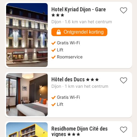
4
Hotel Kyriad Dijon - Gare
nachten
, 3 Sterren
vanaf
Dijon
·
1.6 km van het centrum
€
68,40
Ontgrendel korting
Gratis Wi-Fi
Lift
Roomservice
4
Hôtel des Ducs
, 3 Sterren
nachten
Dijon
·
1 km van het centrum
vanaf
€
Gratis Wi-Fi
112,60
Lift
Residhome Dijon Cité des
4
vignes
, 3 Sterren