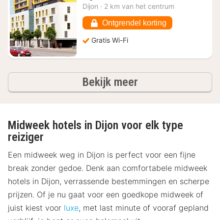
nachten
Dijon
·
2 km van het centrum
vanaf
€
Ontgrendel korting
74
Gratis Wi-Fi
hotels
Bekijk meer
Midweek hotels in Dijon voor elk type
reiziger
Een midweek weg in Dijon is perfect voor een fijne
break zonder gedoe. Denk aan comfortabele midweek
hotels in Dijon, verrassende bestemmingen en scherpe
prijzen. Of je nu gaat voor een goedkope midweek of
juist kiest voor
luxe
, met last minute of vooraf gepland