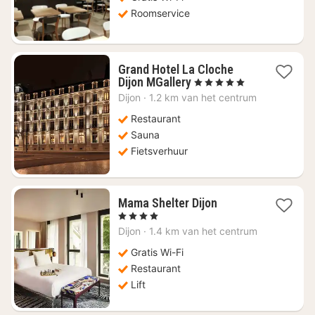
75,89
Roomservice
Grand Hotel La Cloche
4
Dijon MGallery
, 5 Sterren
nachten
Dijon
·
1.2 km van het centrum
vanaf
€
Restaurant
238,52
Sauna
Fietsverhuur
4
Mama Shelter Dijon
nachten
, 4 Sterren
vanaf
Dijon
·
1.4 km van het centrum
€
124,95
Gratis Wi-Fi
Restaurant
Lift