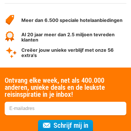
Over
HotelSpecials
Meer dan 6.500 speciale hotelaanbiedingen
Al 20 jaar meer dan 2.5 miljoen tevreden
klanten
Creëer jouw unieke verblijf met onze 56
extra's
Ontvang elke week, net als 400.000
anderen, unieke deals en de leukste
reisinspiratie in je inbox!
Voor de nieuws
Schrijf mij in