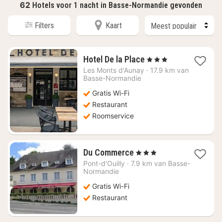
62
Hotels voor 1 nacht in Basse-Normandie gevonden
Filters
Kaart
1
Hotel De la Place
, 3 Sterren
nacht
Les Monts d'Aunay
·
17.9 km van
vanaf
Basse-Normandie
€
Gratis Wi-Fi
81,82
Restaurant
Roomservice
1
Du Commerce
, 3 Sterren
nacht
Pont-d'Ouilly
·
7.9 km van Basse-
vanaf
Normandie
€
Gratis Wi-Fi
78,18
Restaurant