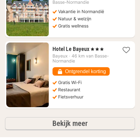
Basse-Normandie
79,80
Vakantie in Normandië
Natuur & welzijn
Gratis wellness
1
Hotel Le Bayeux
, 3 Sterren
nacht
Bayeux
·
46 km van Basse-
vanaf
Normandie
€
128,27
Ontgrendel korting
Gratis Wi-Fi
Restaurant
Fietsverhuur
hotels
Bekijk meer