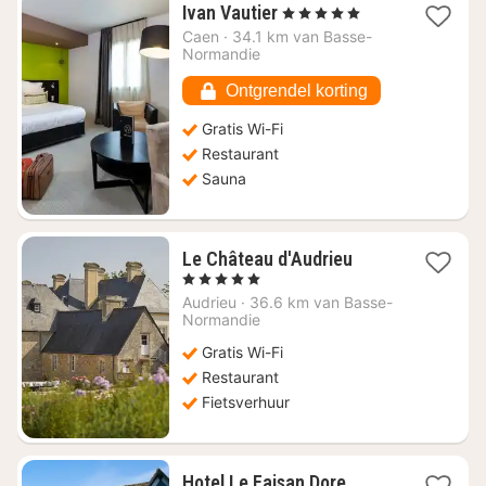
1
Ivan Vautier
, 5 Sterren
nacht
Caen
·
34.1 km van Basse-
vanaf
Normandie
€
124,36
Ontgrendel korting
Gratis Wi-Fi
Restaurant
Sauna
1
Le Château d'Audrieu
nacht
, 5 Sterren
vanaf
Audrieu
·
36.6 km van Basse-
€
Normandie
335,72
Gratis Wi-Fi
Restaurant
Fietsverhuur
1
Hotel Le Faisan Dore