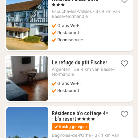
nacht
, 3 Sterren
vanaf
Écouché-les-Vallées
·
37.9 km van
€
Basse-Normandie
94,22
Gratis Wi-Fi
Restaurant
Roomservice
1
Le refuge du ptit Fischer
nacht
Argentan
·
39.4 km van Basse-
vanaf
Normandie
€
Gratis Wi-Fi
53,18
Restaurant
Résidence b'o cottage 4*
1
- b'o resort
, 4 Sterren
nacht
Rustig gelegen
vanaf
€
Bagnoles-de-l'Orne
·
37.4 km van