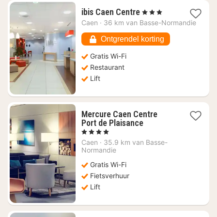
1
ibis Caen Centre
, 3 Sterren
nacht
Caen
·
36 km van Basse-Normandie
vanaf
€
Ontgrendel korting
130,93
Gratis Wi-Fi
Restaurant
Lift
Mercure Caen Centre
1
Port de Plaisance
nacht
, 4 Sterren
vanaf
Caen
·
35.9 km van Basse-
€
Normandie
102,38
Gratis Wi-Fi
Fietsverhuur
Lift