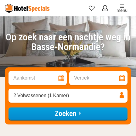
menu
Mijn
favorieten
Op zoek naar een nachtje weg in
Basse-Normandie?
Aankomst
Vertrek
2 Volwassenen (1 Kamer)
Zoeken