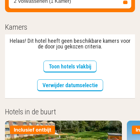
2 Volwassenen (1 Kamer)
Kamers
Helaas! Dit hotel heeft geen beschikbare kamers voor
de door jou gekozen criteria.
Toon hotels vlakbij
Verwijder datumselectie
Hotels in de buurt
Inclusief ontbijt
I