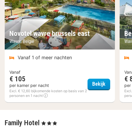
Novotel wavre brussels east
Be
Waver, België
Wav
Vanaf 1 of meer nachten
Vanaf
Van
€ 105
€ 
Novotel wav
Bekijk
per kamer per nacht
per
Excl. € 12,60 bijkomende kosten op basis van 2
Excl
personen en 1 nacht
pers
Family Hotel
, 3 Sterren