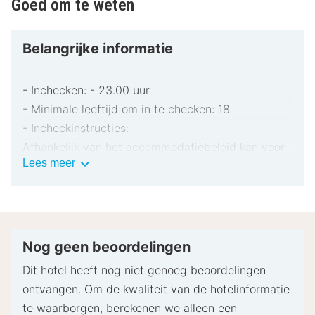
Goed om te weten
Belangrijke informatie
- Inchecken: - 23.00 uur
- Minimale leeftijd om in te checken: 18
- Incheckinstructies:
Afhankelijk van het accommodatiebeleid kan voor
Belangrijke
Lees meer
extra personen een toeslag in rekening worden
informatie
gebracht.
Bij het inchecken dien je mogelijk een erkend
identiteitsbewijs met foto en een creditcard,
pinpas of borgsom in contanten te verstrekken
Nog geen beoordelingen
voor incidentele kosten.
Dit hotel heeft nog niet genoeg beoordelingen
Speciale verzoeken worden onder voorbehoud van
ontvangen. Om de kwaliteit van de hotelinformatie
beschikbaarheid bij het inchecken ingewilligd.
te waarborgen, berekenen we alleen een