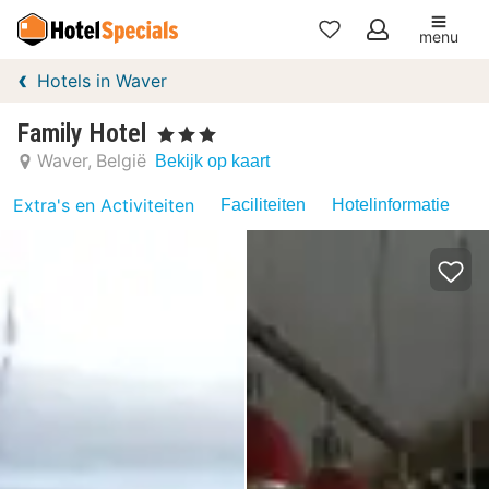
menu
Mijn
Hotels in Waver
favorieten
Family Hotel
, 3 Sterren
Waver
België
Bekijk op kaart
Extra's en Activiteiten
Faciliteiten
Hotelinformatie