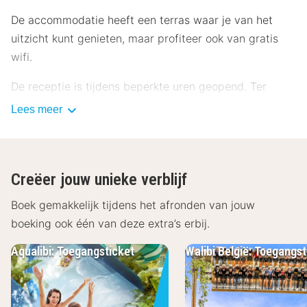
De accommodatie heeft een terras waar je van het
uitzicht kunt genieten, maar profiteer ook van gratis
wifi.
De receptie is tijdens beperkte uren geopend. Ter
plaatse heb je gratis parkeerplaatsen.
Lees meer
Overnacht in één van de 19 kamers met een
flatscreentelevisie. Dankzij gratis wifi blijf je online,
terwijl de tv met kabelzenders zorgt voor het
Creëer jouw unieke verblijf
kijkplezier. De privébadkamers met een bad of douche
Boek gemakkelijk tijdens het afronden van jouw
hebben gratis toiletartikelen en haardrogers.
boeking ook één van deze extra’s erbij.
Voorzieningen zijn bijvoorbeeld een bureau, dagelijks is
er een huishoudservice en een strijkplank/strijkijzer kun
Aqualibi: Toegangsticket
Walibi België: Toegangst
je aanvragen.
Afstanden worden weergegeven tot op 0,1 mijl en