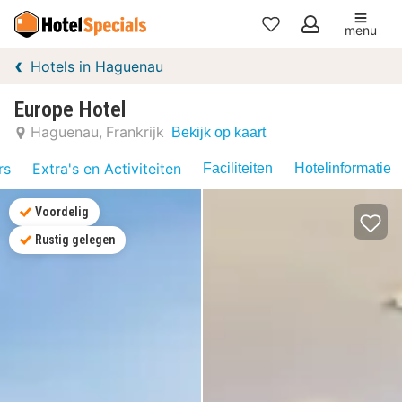
menu
Mijn
Hotels in Haguenau
favorieten
Europe Hotel
Haguenau
Frankrijk
Bekijk op kaart
rs
Extra's en Activiteiten
Faciliteiten
Hotelinformatie
Voordelig
Rustig gelegen