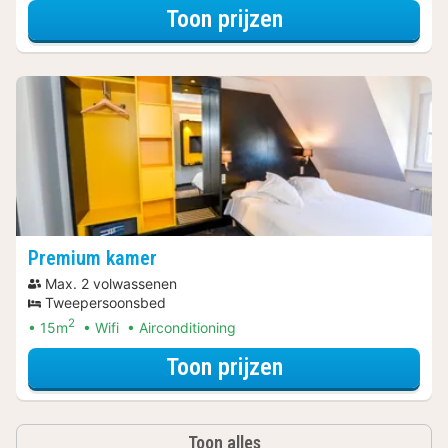
voor Diner Arra
Toon prijzen
Premium kamer
Max. 2 volwassenen
Tweepersoonsbed
2
15m
Wifi
Airconditioning
voor Diner Arra
Toon prijzen
Toon alles