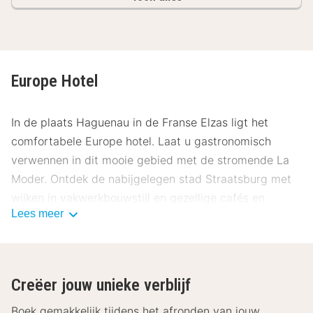
Europe Hotel
In de plaats Haguenau in de Franse Elzas ligt het
comfortabele Europe hotel. Laat u gastronomisch
verwennen in dit mooie gebied met de stromende La
Moder. Ontdek de nabijgelegen stad Straatsburg met
wijken in vakwerkbouwstijl en gezellige cafés en
Lees meer
pleinen.
De hotelkamers zijn voorzien van televisie, telefoon,
draadloos internet en een badkamer met douche en/of
Creëer jouw unieke verblijf
bad en toilet. Sommige kamers hebben toegang tot
een eigen balkon. De kamers zijn voorzien van
Boek gemakkelijk tijdens het afronden van jouw