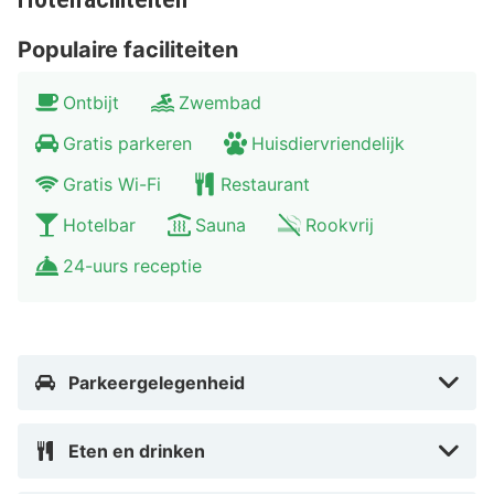
Haguenau het Elzas Museum, dat is gewijd aan de
geschiedenis en cultuur van het gebied.
Populaire faciliteiten
Ontbijt
Zwembad
Gratis parkeren
Huisdiervriendelijk
Gratis Wi-Fi
Restaurant
Hotelbar
Sauna
Rookvrij
24-uurs receptie
Parkeergelegenheid
Eten en drinken