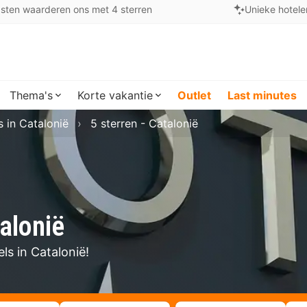
sten waarderen ons met 4 sterren
Unieke hotele
Thema's
Korte vakantie
Outlet
Last minutes
s in Catalonië
5 sterren - Catalonië
talonië
ls in Catalonië!