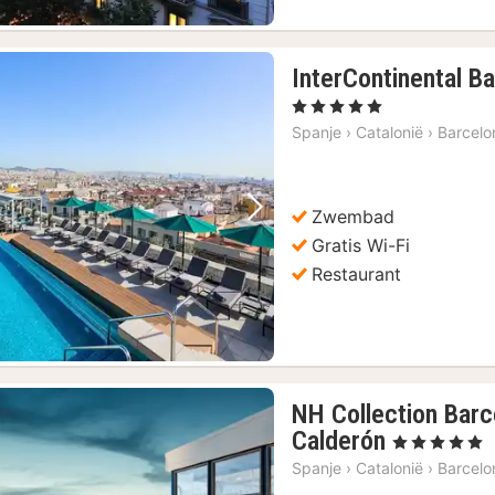
InterContinental B
, 5 Sterren
Spanje
›
Catalonië
›
Barcelo
Zwembad
Vorige foto
Volgende foto
Gratis Wi-Fi
Restaurant
NH Collection Barc
1
Calderón
, 5 Sterren
nacht
Spanje
›
Catalonië
›
Barcelo
vanaf