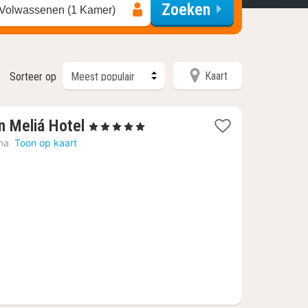
Zoeken
 Volwassenen (1 Kamer)
Kaart
Sorteer op
1
n Meliá Hotel
, 5 Sterren
nacht
na
Toon op kaart
vanaf
€
236,37