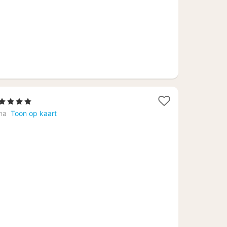
Sterren
acht
na
Toon op kaart
anaf
51,74