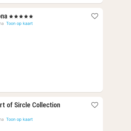
1
ona
, 5 Sterren
nacht
na
Toon op kaart
vanaf
€
200,91
1
rt of Sircle Collection
nacht
vanaf
na
Toon op kaart
€