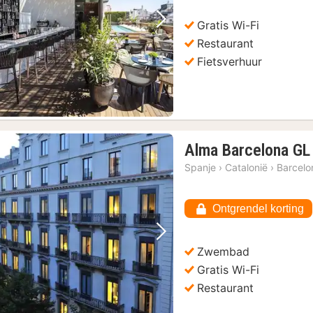
Gratis Wi-Fi
Vorige foto
Volgende foto
Restaurant
Fietsverhuur
Alma Barcelona GL
Spanje
›
Catalonië
›
Barcelo
Ontgrendel korting
Vorige foto
Volgende foto
Zwembad
Gratis Wi-Fi
Restaurant