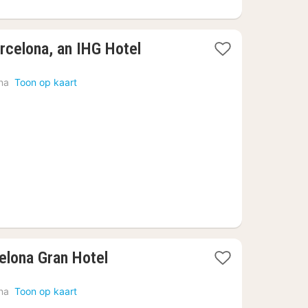
1
arcelona, an IHG Hotel
nacht
vanaf
na
Toon op kaart
€
232,72
elona Gran Hotel
na
Toon op kaart