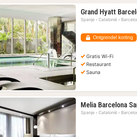
Grand Hyatt Barce
Spanje
›
Catalonië
›
Barcelo
Ontgrendel korting
Vorige foto
Volgende foto
Gratis Wi-Fi
Restaurant
Sauna
Melia Barcelona Sa
Spanje
›
Catalonië
›
Barcelo
oer Reiskaart
(26)
l
(26)