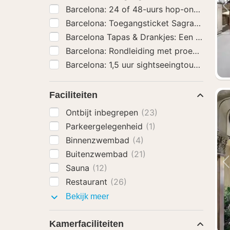
Barcelona: 24 of 48-uurs hop-on-hop-off
Barcelona: Toegangsticket Sagrada Famil
Barcelona Tapas & Drankjes: Een smaakvo
Barcelona: Rondleiding met proeverij doo
Barcelona: 1,5 uur sightseeingtour per fiet
Faciliteiten
Ontbijt inbegrepen
(23)
Parkeergelegenheid
(1)
Binnenzwembad
(4)
Buitenzwembad
(21)
Sauna
(12)
Restaurant
(26)
Faciliteiten
Bekijk meer
Kamerfaciliteiten