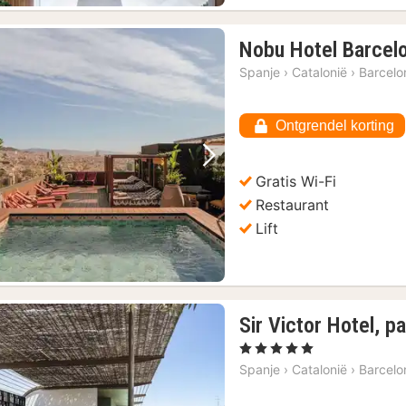
Nobu Hotel Barcel
Spanje
›
Catalonië
›
Barcelo
Ontgrendel korting
Vorige foto
Volgende foto
Gratis Wi-Fi
Restaurant
Lift
Sir Victor Hotel, pa
, 5 Sterren
Spanje
›
Catalonië
›
Barcelo