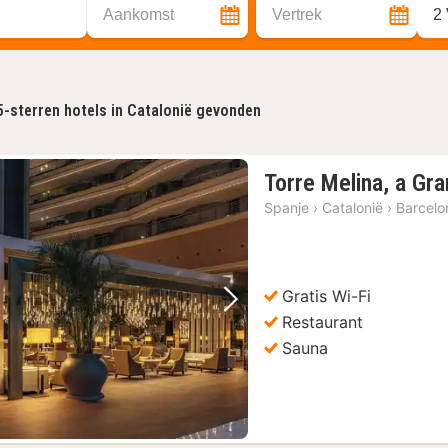
Aankomst
Vertrek
2
5-sterren hotels in Catalonië gevonden
Torre Melina, a Gra
Spanje
›
Catalonië
›
Barcelo
Gratis Wi-Fi
Vorige foto
Volgende foto
Restaurant
Sauna