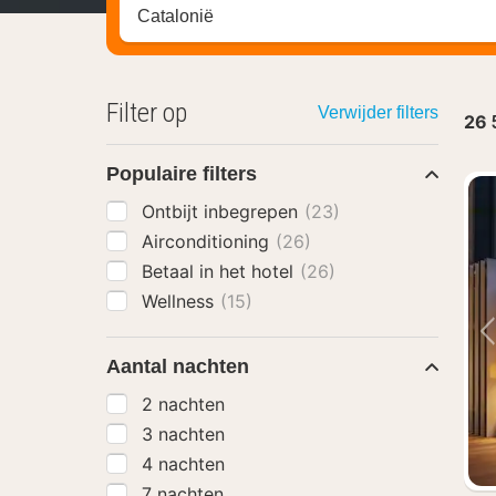
Zoek op hotel, regio of stad
Filter op
Verwijder filters
26
Populaire filters
Ontbijt inbegrepen
(23)
Airconditioning
(26)
Betaal in het hotel
(26)
Wellness
(15)
Aantal nachten
2 nachten
3 nachten
4 nachten
7 nachten