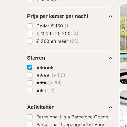
Prijs per kamer per nacht
Onder € 150
(1)
€ 150 tot € 200
(4)
€ 200 en meer
(26)
Sterren
5 Sterren
4 Sterren
(+ 83)
3 Sterren
(+ 54)
2 Sterren
(+ 1)
Activiteiten
Barcelona: Hola Barcelona Openbaar Verv
Barcelona: Toegangsticket voor Park Güel