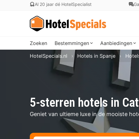
Al 20 jaar dé HotelSpecialist
Ga
Zoeken
Bestemmingen
Aanbiedingen
HotelSpecials.nl
Hotels in Spanje
Hotel
5-sterren hotels in Ca
Geniet van ultieme luxe in de mooiste hote