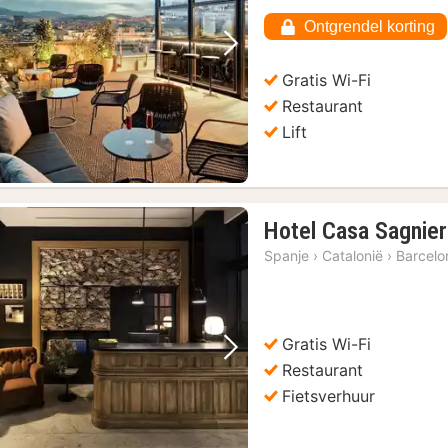
€
Ontgrendel korting
205,45
Vorige foto
Volgende foto
Gratis Wi-Fi
Restaurant
Lift
Hotel Casa Sagnier
Spanje
›
Catalonië
›
Barcelo
Gratis Wi-Fi
Vorige foto
Volgende foto
Restaurant
Fietsverhuur