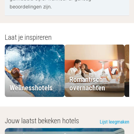
beoordelingen zijn.
Laat je inspireren
Romantisch
Wellnesshotels
overnachten
L
Jouw laatst bekeken hotels
Lijst leegmaken