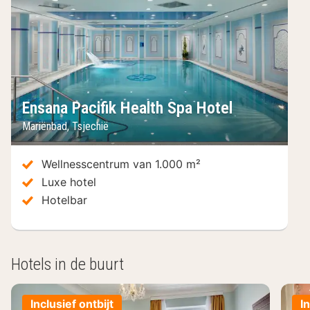
Ensana Pacifik Health Spa Hotel
Mariënbad
,
Tsjechië
Wellnesscentrum van 1.000 m²
Luxe hotel
Hotelbar
Hotels in de buurt
Inclusief ontbijt
I