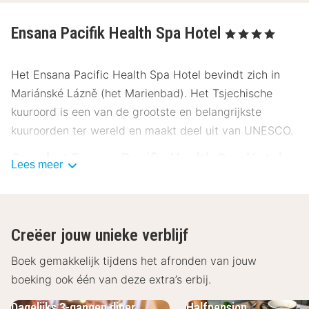
Ensana Pacifik Health Spa Hotel
, 4 Sterren
Het Ensana Pacific Health Spa Hotel bevindt zich in
Mariánské Lázně (het Marienbad). Het Tsjechische
kuuroord is een van de grootste en belangrijkste
kuuroorden ter wereld en maakt deel uit van UNESCO.
Over het Ensana Pacific Health Spa Hotel
Lees meer
In het luxueuze Ensana Pacific Health Spa Hotel vind je
alles wat je nodig hebt voor een perfect verblijf.
Comfortabele kamers, lekker eten en veel
Creëer jouw unieke verblijf
wellnessaanbiedingen wachten op je. Het hotel
beschikt over kamers, suites en appartementen. Deze
Boek gemakkelijk tijdens het afronden van jouw
zijn standaard uitgerust met een bureau, een tv, een
boeking ook één van deze extra’s erbij.
telefoon, een minibar, een kluis, een waterkoker en wifi,
Dagelijks 3-gangen diner
Halfpension