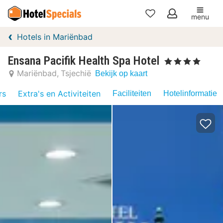
menu
Mijn
Hotels in Mariënbad
favorieten
Ensana Pacifik Health Spa Hotel
, 4 Sterren
Mariënbad
Tsjechië
Bekijk op kaart
rs
Extra's en Activiteiten
Faciliteiten
Hotelinformatie