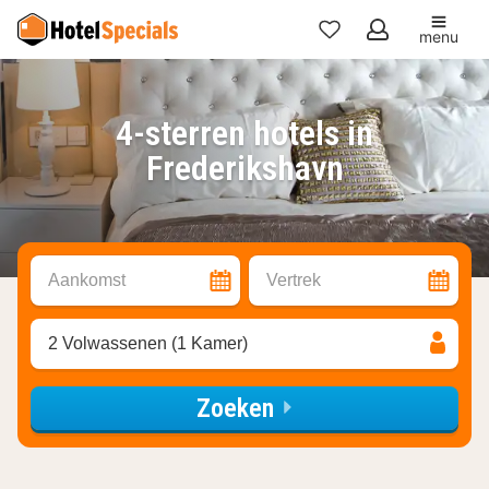
menu
Mijn
favorieten
4-sterren hotels in
Frederikshavn
Aankomst
Vertrek
2 Volwassenen (1 Kamer)
Zoeken