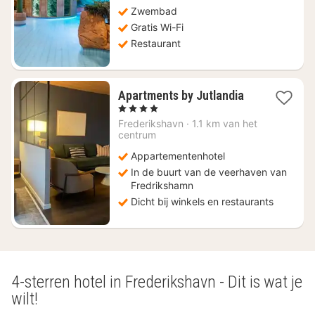
Zwembad
Gratis Wi-Fi
Restaurant
1
Apartments by Jutlandia
nacht
, 4 Sterren
vanaf
Frederikshavn
·
1.1 km van het
€
centrum
247,27
Appartementenhotel
In de buurt van de veerhaven van
Fredrikshamn
Dicht bij winkels en restaurants
4-sterren hotel in Frederikshavn - Dit is wat je
wilt!