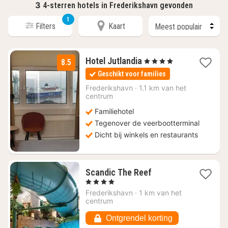
3
4-sterren hotels in Frederikshavn gevonden
1
Filters
Kaart
3
Hotel Jutlandia
, 4 Sterren
8.5
nachten
Geschikt voor families
vanaf
€
Frederikshavn
·
1.1 km van het
centrum
119,47
Familiehotel
Tegenover de veerbootterminal
Dicht bij winkels en restaurants
1
Scandic The Reef
nacht
, 4 Sterren
vanaf
Frederikshavn
·
1 km van het
€
centrum
110,94
Ontgrendel korting