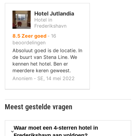
Hotel Jutlandia
Hotel in
Frederikshavn
uit
8.5
Zeer goed
‐
16
10
beoordelingen
,
Absoluut goed is de locatie. In
de buurt van Stena Line. We
kennen het hotel. Ben er
meerdere keren geweest.
Anoniem ‐ SE, 14 mei 2022
Meest gestelde vragen
Waar moet een 4-sterren hotel in
Frederikshavn aan voldoen?