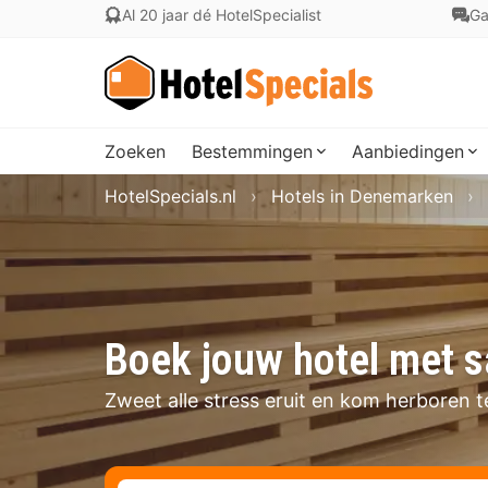
Al 20 jaar dé HotelSpecialist
Ga
Zoeken
Bestemmingen
Aanbiedingen
HotelSpecials.nl
Hotels in Denemarken
Boek jouw hotel met 
Zweet alle stress eruit en kom herboren t