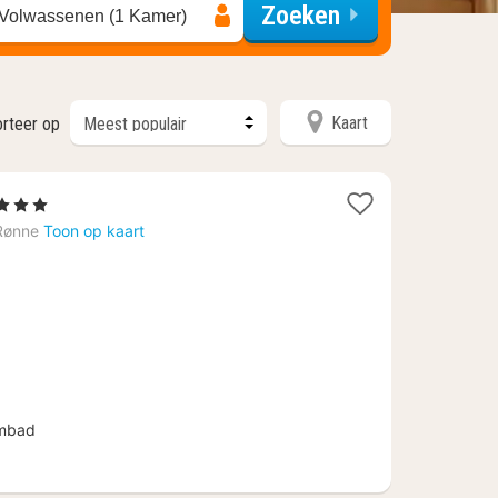
Zoeken
 Volwassenen (1 Kamer)
Kaart
rteer op
Sterren
cht
Rønne
Toon op kaart
naf
7,62
ombad