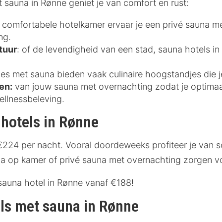
 sauna in Rønne geniet je van comfort en rust:
 comfortabele hotelkamer ervaar je een privé sauna m
ng.
atuur
: of de levendigheid van een stad, sauna hotels in
 met sauna bieden vaak culinaire hoogstandjes die je
en:
van jouw sauna met overnachting zodat je optimaal
llnessbeleving.
 hotels in Rønne
€224 per nacht. Vooral doordeweeks profiteer je van 
a op kamer of privé sauna met overnachting zorgen vo
auna hotel in Rønne vanaf €188!
ls met sauna in Rønne