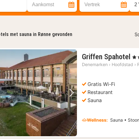
Aankomst
Vertrek
2
tels met sauna in Rønne gevonden
So
1
Griffen Spahotel
, 4 
na
Denemarken
›
Hoofdstad
›
va
€
Gratis Wi-Fi
18
Restaurant
Vorige foto
Volgende foto
Sauna
Wellness:
Sauna • Sto