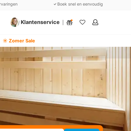
rvaringen
Boek snel en eenvoudig
Klantenservice
Mijn
favorieten
☀️ Zomer Sale