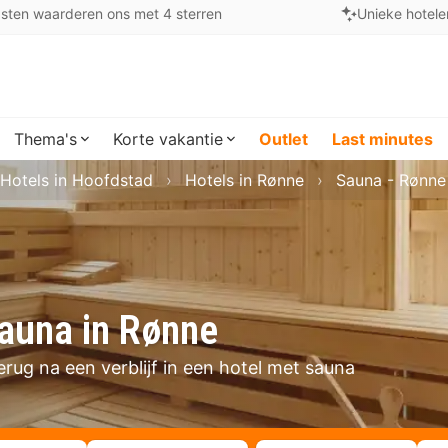
sten waarderen ons met 4 sterren
Unieke hotele
Thema's
Korte vakantie
Outlet
Last minutes
Hotels in Hoofdstad
Hotels in Rønne
Sauna - Rønne
sauna in Rønne
erug na een verblijf in een hotel met sauna