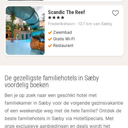
1
Scandic The Reef
nacht
, 4 Sterren
vanaf
Frederikshavn
·
12.1 km van Sæby
€
108,59
Zwembad
Gratis Wi-Fi
Restaurant
De gezelligste familiehotels in Sæby
voordelig boeken
Ben je op zoek naar een geschikt hotel met
familiekamer in Sæby voor de volgende gezinsvakantie
of een weekendje weg met de hele familie? Ontdek de
beste familiehotels in Sæby via HotelSpecials. Met
onze exclusieve aanbiedingen en deals wordt het