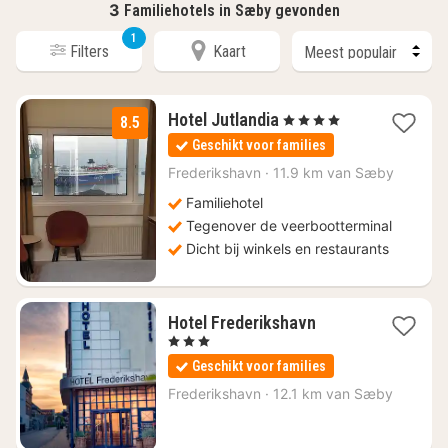
3
Familiehotels in Sæby gevonden
1
Filters
Kaart
3
Hotel Jutlandia
, 4 Sterren
8.5
nachten
Geschikt voor families
vanaf
€
Frederikshavn
·
11.9 km van Sæby
119,51
Familiehotel
Tegenover de veerbootterminal
Dicht bij winkels en restaurants
1
Hotel Frederikshavn
nacht
, 3 Sterren
vanaf
Geschikt voor families
€
133,11
Frederikshavn
·
12.1 km van Sæby