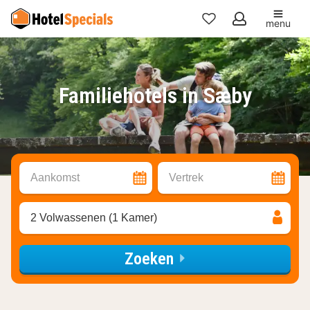
menu
Mijn
favorieten
Familiehotels in Sæby
Aankomst
Vertrek
2 Volwassenen (1 Kamer)
Zoeken