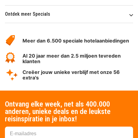
Ontdek meer Specials
Over
HotelSpecials
Meer dan 6.500 speciale hotelaanbiedingen
Al 20 jaar meer dan 2.5 miljoen tevreden
klanten
Creëer jouw unieke verblijf met onze 56
extra's
Ontvang elke week, net als 400.000
anderen, unieke deals en de leukste
reisinspiratie in je inbox!