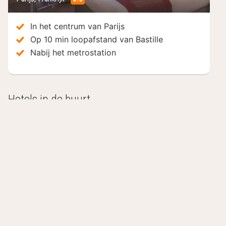
/10
In het centrum van Parijs
Op 10 min loopafstand van Bastille
Nabij het metrostation
Hotels in de buurt
Inclusief ontbijt
I
Ibis Paris Nation Davout
Ib
Parijs, Frankrijk
Pari