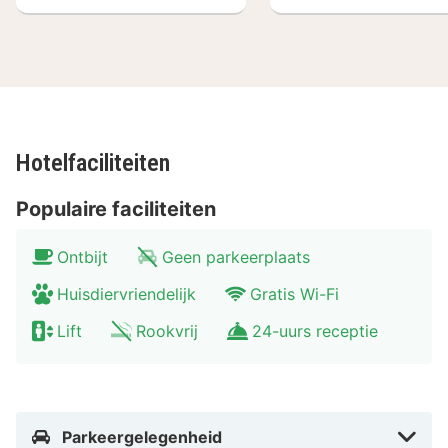
Cimetière du Père-Lachaise, de grootste begraafplaats
van Parijs, waar beroemdheden als componist Chopin
begraven liggen. Bezoek ook de Parijse wijk Le Marais,
waar luxueuze herenhuizen zijn te vinden en het
museum van de schilder Picasso zich bevindt. In 15
minuten kun je met de metro bij de bekende Notre
Hotelfaciliteiten
Dame en het Louvre komen. Dit hotel is dus een prima
uitvalsbasis om Parijs te leren kennen.
Populaire faciliteiten
Ontbijt
Geen parkeerplaats
Huisdiervriendelijk
Gratis Wi-Fi
Lift
Rookvrij
24-uurs receptie
Parkeergelegenheid