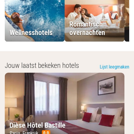
Romantisch
Wellnesshotels
overnachten
L
Jouw laatst bekeken hotels
Lijst leegmaken
Dièse Hôtel Bastille
Parijs
,
Frankrijk
0.0