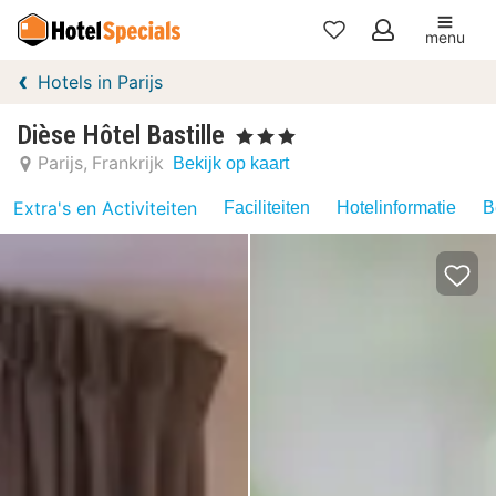
menu
Mijn
Hotels in Parijs
favorieten
Dièse Hôtel Bastille
, 3 Sterren
Parijs
Frankrijk
Bekijk op kaart
Extra's en Activiteiten
Faciliteiten
Hotelinformatie
B