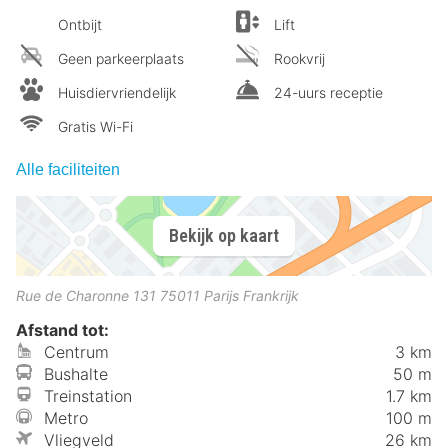
Ontbijt
Lift
Geen parkeerplaats
Rookvrij
Huisdiervriendelijk
24-uurs receptie
Gratis Wi-Fi
Alle faciliteiten
Bekijk op kaart
Rue de Charonne 131
75011
Parijs
Frankrijk
Afstand tot:
Centrum
3 km
Bushalte
50 m
Treinstation
1.7 km
Metro
100 m
Vliegveld
26 km