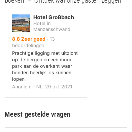
boeken – Ontdek wat onze gasten zeggen
Hotel Großbach
Hotel in
Menzenschwand
uit
8.8
Zeer goed
‐
13
10
beoordelingen
,
Prachtige ligging met uitzicht
op de bergen en een mooi
park aan de overkant waar
honden heerlijk los kunnen
lopen.
Anoniem ‐ NL, 29 okt 2021
Meest gestelde vragen