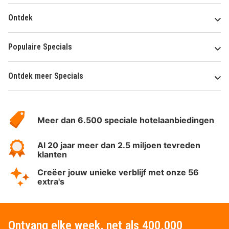
Ontdek
Populaire Specials
Ontdek meer Specials
Over
HotelSpecials
Meer dan 6.500 speciale hotelaanbiedingen
Al 20 jaar meer dan 2.5 miljoen tevreden
klanten
Creëer jouw unieke verblijf met onze 56
extra's
Ontvang elke week, net als 400.000