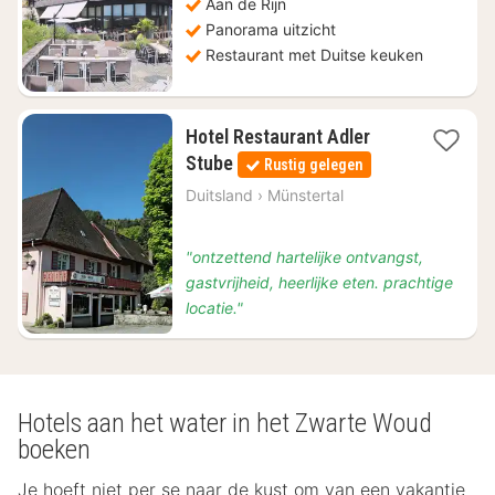
Aan de Rijn
Panorama uitzicht
Restaurant met Duitse keuken
Hotel Restaurant Adler
1
Stube
Rustig gelegen
nacht
vanaf
Duitsland
›
Münstertal
€
123,75
"ontzettend hartelijke ontvangst,
gastvrijheid, heerlijke eten. prachtige
locatie."
Hotels aan het water in het Zwarte Woud
boeken
Je hoeft niet per se naar de kust om van een vakantie