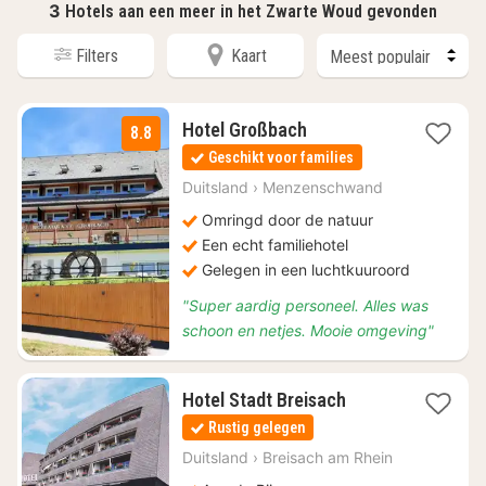
3
Hotels aan een meer in het Zwarte Woud gevonden
Filters
Kaart
1
Hotel Großbach
8.8
nacht
Geschikt voor families
vanaf
€
Duitsland
›
Menzenschwand
129
Omringd door de natuur
Een echt familiehotel
Gelegen in een luchtkuuroord
"Super aardig personeel. Alles was
schoon en netjes. Mooie omgeving"
1
Hotel Stadt Breisach
nacht
Rustig gelegen
vanaf
€
Duitsland
›
Breisach am Rhein
137