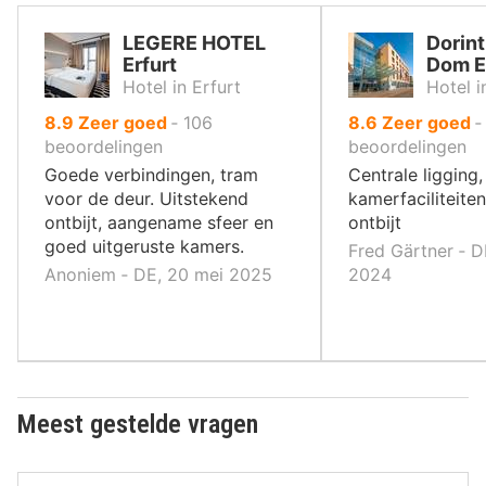
LEGERE HOTEL
Dorint
Erfurt
Dom E
Hotel in Erfurt
Hotel i
uit
uit
8.9
Zeer goed
‐
106
8.6
Zeer goed
10
10
beoordelingen
beoordelingen
,
,
Goede verbindingen, tram
Centrale ligging
voor de deur. Uitstekend
kamerfaciliteiten
ontbijt, aangename sfeer en
ontbijt
goed uitgeruste kamers.
Fred Gärtner ‐ DE
Anoniem ‐ DE, 20 mei 2025
2024
Meest gestelde vragen