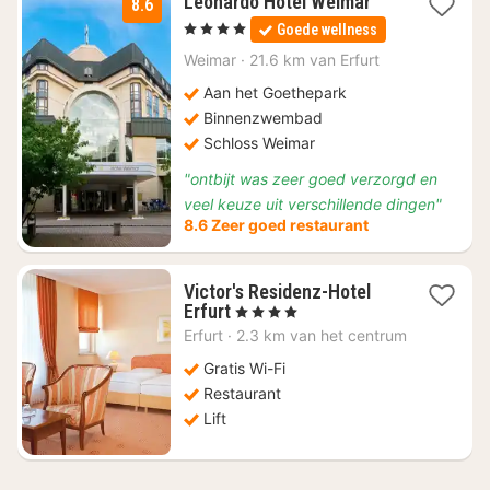
1
Leonardo Hotel Weimar
8.6
nacht
, 4 Sterren
Goede wellness
vanaf
€
Weimar
·
21.6 km van Erfurt
80
Aan het Goethepark
Binnenzwembad
Schloss Weimar
"ontbijt was zeer goed verzorgd en
veel keuze uit verschillende dingen"
8.6 Zeer goed restaurant
Victor's Residenz-Hotel
1
Erfurt
, 4 Sterren
nacht
Erfurt
·
2.3 km van het centrum
vanaf
€
Gratis Wi-Fi
93,93
Restaurant
Lift