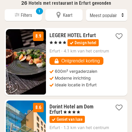
26
Hotels met restaurant in Erfurt gevonden
1
Filters
Kaart
1
LEGERE HOTEL Erfurt
8.9
nacht
, 4 Sterren
Design hotel
vanaf
€
Erfurt
·
4.1 km van het centrum
110,25
Ontgrendel korting
600m² vergaderzalen
Moderne inrichting
Ideale locatie in Erfurt
Dorint Hotel am Dom
8.6
1
Erfurt
, 4 Sterren
nacht
Geniet van luxe
vanaf
€
Erfurt
·
1.3 km van het centrum