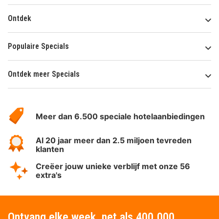
Ontdek
Populaire Specials
Ontdek meer Specials
Over
HotelSpecials
Meer dan 6.500 speciale hotelaanbiedingen
Al 20 jaar meer dan 2.5 miljoen tevreden
klanten
Creëer jouw unieke verblijf met onze 56
extra's
Ontvang elke week, net als 400.000