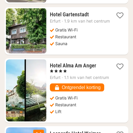
1
Hotel Gartenstadt
nacht
Erfurt
·
1.9 km van het centrum
vanaf
€
Gratis Wi-Fi
77,29
Restaurant
Sauna
1
Hotel Alma Am Anger
nacht
, 4 Sterren
vanaf
Erfurt
·
1.1 km van het centrum
€
128,08
Ontgrendel korting
Gratis Wi-Fi
Restaurant
Lift