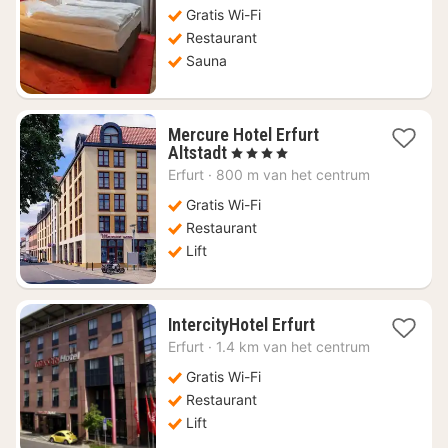
Gratis Wi-Fi
Restaurant
Sauna
Mercure Hotel Erfurt
1
Altstadt
, 4 Sterren
nacht
Erfurt
·
800 m van het centrum
vanaf
€
Gratis Wi-Fi
94,82
Restaurant
Lift
1
IntercityHotel Erfurt
nacht
Erfurt
·
1.4 km van het centrum
vanaf
€
Gratis Wi-Fi
65,57
Restaurant
Lift