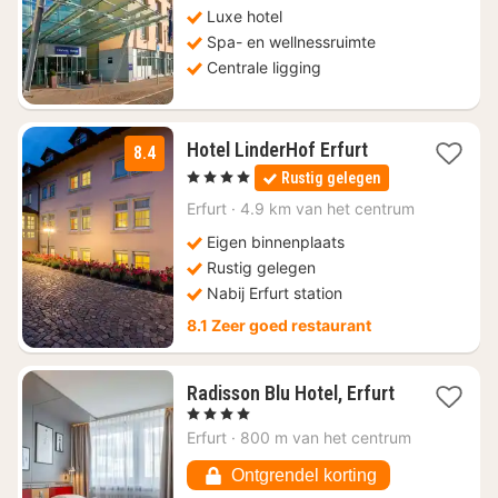
145,95
Luxe hotel
Spa- en wellnessruimte
Centrale ligging
1
Hotel LinderHof Erfurt
8.4
nacht
, 4 Sterren
Rustig gelegen
vanaf
€
Erfurt
·
4.9 km van het centrum
131,25
Eigen binnenplaats
Rustig gelegen
Nabij Erfurt station
8.1 Zeer goed restaurant
Radisson Blu Hotel, Erfurt
1
, 4 Sterren
nacht
Erfurt
·
800 m van het centrum
vanaf
€
Ontgrendel korting
86,84