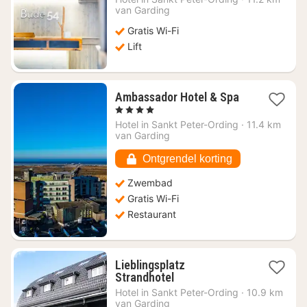
vanaf
van Garding
€
Gratis Wi-Fi
229,90
Lift
1
Ambassador Hotel & Spa
nacht
, 4 Sterren
vanaf
Hotel in
Sankt Peter-Ording
·
11.4 km
€
van Garding
166,55
Ontgrendel korting
Zwembad
Gratis Wi-Fi
Restaurant
Lieblingsplatz
1
Strandhotel
nacht
Hotel in
Sankt Peter-Ording
·
10.9 km
vanaf
van Garding