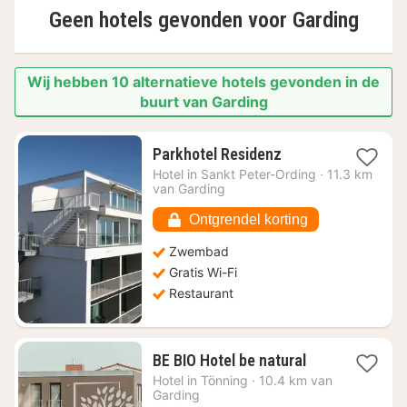
Geen hotels gevonden voor
Garding
Wij hebben 10 alternatieve hotels gevonden in de
buurt van Garding
1
Parkhotel Residenz
nacht
Hotel in
Sankt Peter-Ording
·
11.3 km
vanaf
van Garding
€
135,12
Ontgrendel korting
Zwembad
Gratis Wi-Fi
Restaurant
1
BE BIO Hotel be natural
nacht
Hotel in
Tönning
·
10.4 km van
vanaf
Garding