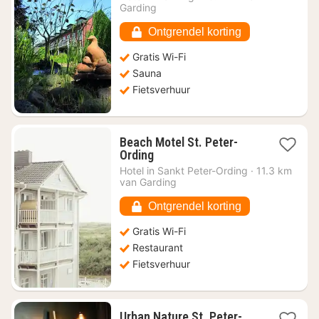
vanaf
Garding
€
154,41
Ontgrendel korting
Gratis Wi-Fi
Sauna
Fietsverhuur
Beach Motel St. Peter-
1
Ording
nacht
Hotel in
Sankt Peter-Ording
·
11.3 km
vanaf
van Garding
€
214,92
Ontgrendel korting
Gratis Wi-Fi
Restaurant
Fietsverhuur
Urban Nature St. Peter-