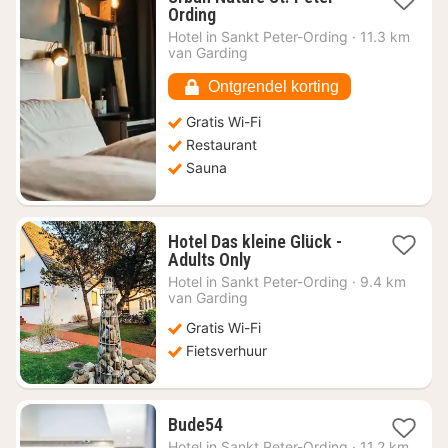
1
Ording
nacht
Hotel in
Sankt Peter-Ording
·
11.3 km
vanaf
van Garding
€
221,21
Ontgrendel korting
Gratis Wi-Fi
Restaurant
Sauna
Hotel Das kleine Glück -
1
Adults Only
nacht
Hotel in
Sankt Peter-Ording
·
9.4 km
vanaf
van Garding
€
Gratis Wi-Fi
148,60
Fietsverhuur
1
Bude54
nacht
Hotel in
Sankt Peter-Ording
·
11.2 km