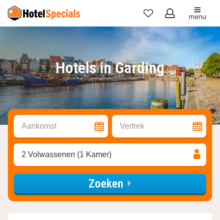
menu
Mijn
favorieten
Hotels in Garding
Aankomst
Vertrek
2 Volwassenen (1 Kamer)
Zoeken