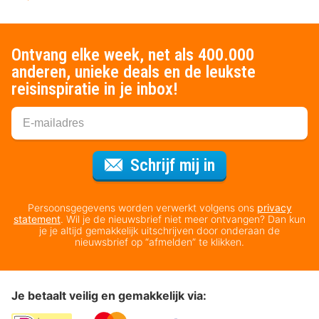
Ontvang elke week, net als 400.000
anderen, unieke deals en de leukste
reisinspiratie in je inbox!
Voor de nieuws
Schrijf mij in
Persoonsgegevens worden verwerkt volgens ons
privacy
statement
. Wil je de nieuwsbrief niet meer ontvangen? Dan kun
je je altijd gemakkelijk uitschrijven door onderaan de
nieuwsbrief op “afmelden” te klikken.
Je betaalt veilig en gemakkelijk via: