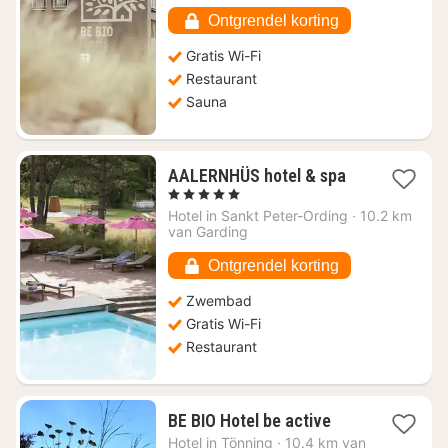
€
151,07
Ontgrendel korting
Gratis Wi-Fi
Restaurant
Sauna
1
AALERNHÜS hotel & spa
nacht
, 5 Sterren
vanaf
Hotel in
Sankt Peter-Ording
·
10.2 km
€
van Garding
271,01
Ontgrendel korting
Zwembad
Gratis Wi-Fi
Restaurant
1
BE BIO Hotel be active
nacht
Hotel in
Tönning
·
10.4 km van