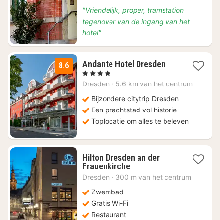
"Vriendelijk, proper, tramstation
tegenover van de ingang van het
hotel"
1
Andante Hotel Dresden
8.6
nacht
, 4 Sterren
vanaf
Dresden
·
5.6 km van het centrum
€
98,59
Bijzondere citytrip Dresden
Een prachtstad vol historie
Toplocatie om alles te beleven
Hilton Dresden an der
2
Frauenkirche
nachten
Dresden
·
300 m van het centrum
vanaf
€
Zwembad
200,04
Gratis Wi-Fi
Restaurant