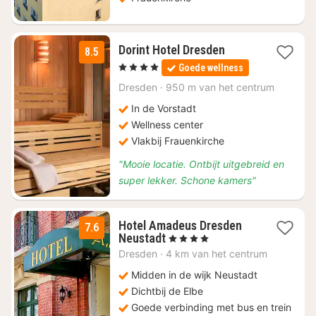
2
Dorint Hotel Dresden
8.5
nachten
, 4 Sterren
Goede wellness
vanaf
€
Dresden
·
950 m van het centrum
139,76
In de Vorstadt
Wellness center
Vlakbij Frauenkirche
"Mooie locatie. Ontbijt uitgebreid en
super lekker. Schone kamers"
Hotel Amadeus Dresden
7.6
1
Neustadt
, 4 Sterren
nacht
Dresden
·
4 km van het centrum
vanaf
€
Midden in de wijk Neustadt
184,44
Dichtbij de Elbe
Goede verbinding met bus en trein