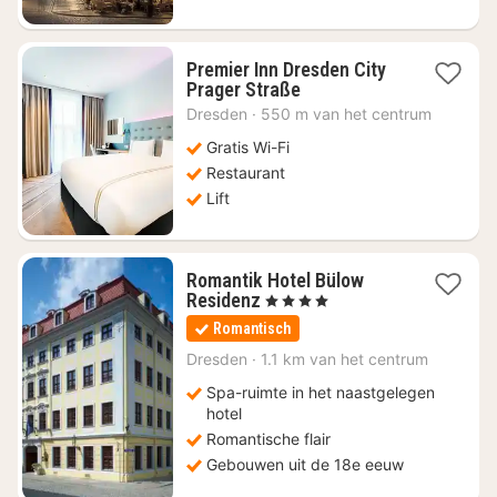
Premier Inn Dresden City
1
Prager Straße
nacht
Dresden
·
550 m van het centrum
vanaf
€
Gratis Wi-Fi
73,43
Restaurant
Lift
Romantik Hotel Bülow
2
Residenz
, 4 Sterren
nachten
Romantisch
vanaf
€
Dresden
·
1.1 km van het centrum
223,13
Spa-ruimte in het naastgelegen
hotel
Romantische flair
Gebouwen uit de 18e eeuw