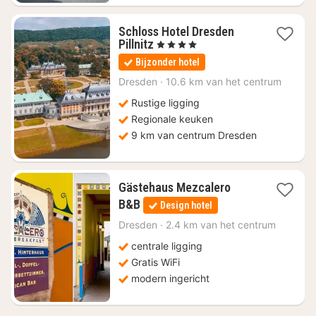
Schloss Hotel Dresden
1
Pillnitz
, 4 Sterren
nacht
Bijzonder hotel
vanaf
€
Dresden
·
10.6 km van het centrum
225,78
Rustige ligging
Regionale keuken
9 km van centrum Dresden
Gästehaus Mezcalero
1
B&B
Design hotel
nacht
vanaf
Dresden
·
2.4 km van het centrum
€
centrale ligging
71,02
Gratis WiFi
modern ingericht