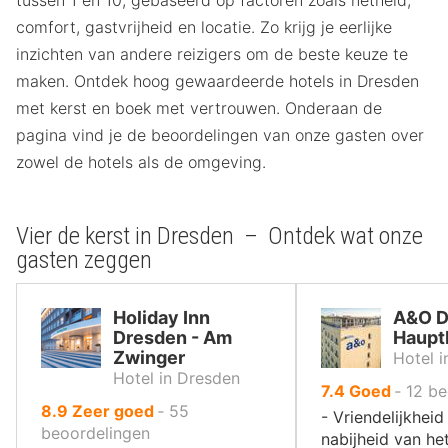
comfort, gastvrijheid en locatie. Zo krijg je eerlijke
inzichten van andere reizigers om de beste keuze te
maken. Ontdek hoog gewaardeerde hotels in Dresden
met kerst en boek met vertrouwen. Onderaan de
pagina vind je de beoordelingen van onze gasten over
zowel de hotels als de omgeving.
Vier de kerst in Dresden – Ontdek wat onze
gasten zeggen
Holiday Inn
A&O D
Dresden - Am
Haupt
Zwinger
Hotel 
Hotel in Dresden
uit
7.4
Goed
‐
12
be
uit
8.9
Zeer goed
‐
55
10
- Vriendelijkheid
10
beoordelingen
,
nabijheid van het