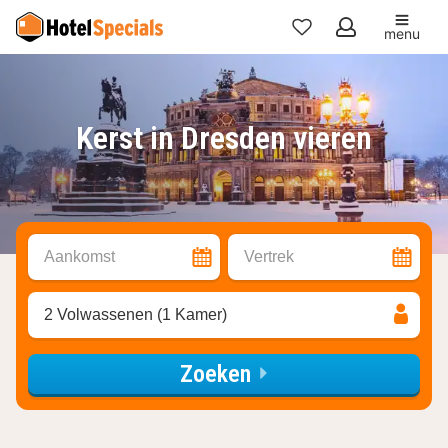
menu
Mijn
favorieten
Kerst in Dresden vieren
Aankomst
Vertrek
2 Volwassenen (1 Kamer)
Zoeken