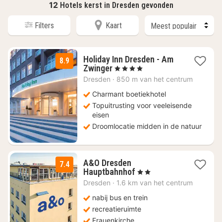
12
Hotels kerst in Dresden gevonden
Filters
Kaart
Holiday Inn Dresden - Am
8.9
1
Zwinger
, 4 Sterren
nacht
Dresden
·
850 m van het centrum
vanaf
€
Charmant boetiekhotel
125,08
Topuitrusting voor veeleisende
eisen
Droomlocatie midden in de natuur
A&O Dresden
7.4
2
Hauptbahnhof
, 2 Sterren
nachten
Dresden
·
1.6 km van het centrum
vanaf
€
nabij bus en trein
68,98
recreatieruimte
Frauenkirche