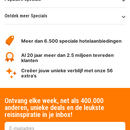
Ontdek meer Specials
Over
HotelSpecials
Meer dan 6.500 speciale hotelaanbiedingen
Al 20 jaar meer dan 2.5 miljoen tevreden
klanten
Creëer jouw unieke verblijf met onze 56
extra's
Ontvang elke week, net als 400.000
anderen, unieke deals en de leukste
reisinspiratie in je inbox!