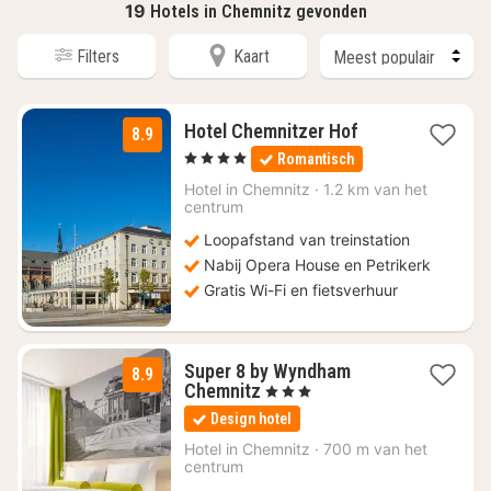
19
Hotels in Chemnitz gevonden
Filters
Kaart
1
Hotel Chemnitzer Hof
8.9
nacht
, 4 Sterren
Romantisch
vanaf
€
Hotel in
Chemnitz
·
1.2 km van het
centrum
132,47
Loopafstand van treinstation
Nabij Opera House en Petrikerk
Gratis Wi-Fi en fietsverhuur
Super 8 by Wyndham
8.9
1
Chemnitz
, 3 Sterren
nacht
Design hotel
vanaf
€
Hotel in
Chemnitz
·
700 m van het
centrum
58,80