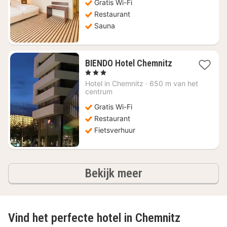
Gratis Wi-Fi
93,46
Restaurant
Sauna
1
BIENDO Hotel Chemnitz
nacht
, 3 Sterren
vanaf
Hotel in
Chemnitz
·
650 m van het
€
centrum
77,04
Gratis Wi-Fi
Restaurant
Fietsverhuur
hotels
Bekijk meer
Vind het perfecte hotel in Chemnitz