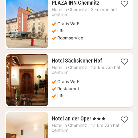
1
PLAZA INN Chemnitz
nacht
Hotel in
Chemnitz
·
2 km van het
vanaf
centrum
€
Gratis Wi-Fi
62,16
Lift
Roomservice
1
Hotel Sächsischer Hof
nacht
Hotel in
Chemnitz
·
1.5 km van het
vanaf
centrum
€
Gratis Wi-Fi
75,88
Restaurant
Lift
1
Hotel an der Oper
, 3 Sterren
nacht
Hotel in
Chemnitz
·
1.1 km van het
vanaf
centrum
€