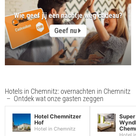
Wie geef jij een nachtje weg cadeau?
Geef nu
Hotels in Chemnitz: overnachten in Chemnitz
– Ontdek wat onze gasten zeggen
Hotel Chemnitzer
Super
Hof
Wynd
Chemn
Hotel in Chemnitz
Hotel 