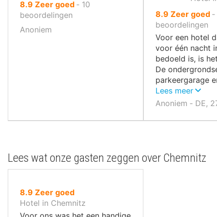
uit
8.9
Zeer goed
‐
10
uit
8.9
Zeer goed
10
beoordelingen
10
beoordelingen
,
Anoniem
,
Voor een hotel d
voor één nacht i
bedoeld is, is he
De ondergronds
parkeergarage en
in het centrum zi
Lees meer
Anoniem ‐ DE, 2
Lees wat onze gasten zeggen over Chemnitz
uit
8.9
Zeer goed
10
Hotel in Chemnitz
,
Voor ons was het een handige