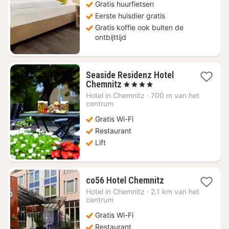
Gratis huurfietsen
Eerste huisdier gratis
Gratis koffie ook buiten de
ontbijttijd
Seaside Residenz Hotel
1
Chemnitz
, 4 Sterren
nacht
Hotel in
Chemnitz
·
700 m van het
vanaf
centrum
€
Gratis Wi-Fi
97,46
Restaurant
Lift
1
co56 Hotel Chemnitz
nacht
Hotel in
Chemnitz
·
2.1 km van het
vanaf
centrum
€
Gratis Wi-Fi
62,71
Restaurant