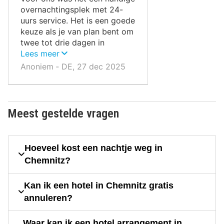
overnachtingsplek met 24-
uurs service. Het is een goede
keuze als je van plan bent om
twee tot drie dagen in
Chemnitz te verblijven.
Lees meer
Anoniem ‐ DE, 27 dec 2025
Meest gestelde vragen
Hoeveel kost een nachtje weg in
Chemnitz?
Kan ik een hotel in Chemnitz gratis
annuleren?
Waar kan ik een hotel arrangement in