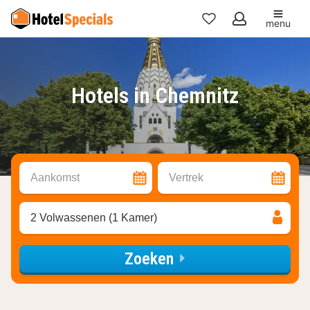
menu
Mijn
favorieten
Hotels in Chemnitz
Aankomst
Vertrek
2 Volwassenen (1 Kamer)
Zoeken