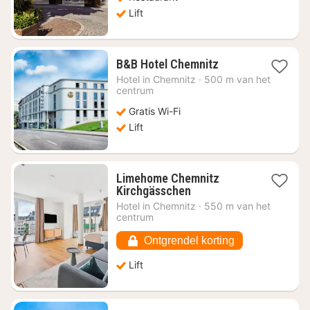
Lift
1
B&B Hotel Chemnitz
nacht
Hotel in
Chemnitz
·
500 m van het
vanaf
centrum
€
Gratis Wi-Fi
53,88
Lift
Limehome Chemnitz
1
Kirchgässchen
nacht
Hotel in
Chemnitz
·
550 m van het
vanaf
centrum
€
54,91
Ontgrendel korting
Lift