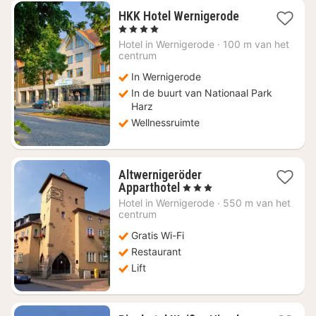
1
HKK Hotel Wernigerode
nacht
, 4 Sterren
vanaf
Hotel in
Wernigerode
·
100 m van het
€
centrum
144
In Wernigerode
In de buurt van Nationaal Park
Harz
Wellnessruimte
Altwernigeröder
1
Apparthotel
, 3 Sterren
nacht
Hotel in
Wernigerode
·
550 m van het
vanaf
centrum
€
Gratis Wi-Fi
93,18
Restaurant
Lift