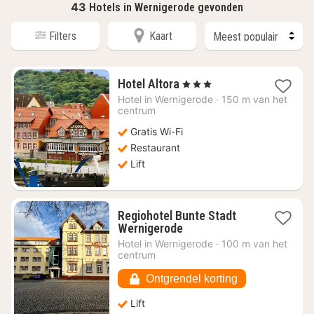
43
Hotels in Wernigerode gevonden
Filters
Kaart
1
Hotel Altora
, 3 Sterren
nacht
Hotel in
Wernigerode
·
150 m van het
vanaf
centrum
€
Gratis Wi-Fi
92,24
Restaurant
Lift
Regiohotel Bunte Stadt
1
Wernigerode
nacht
Hotel in
Wernigerode
·
100 m van het
vanaf
centrum
€
67,29
Ontgrendel korting
Lift