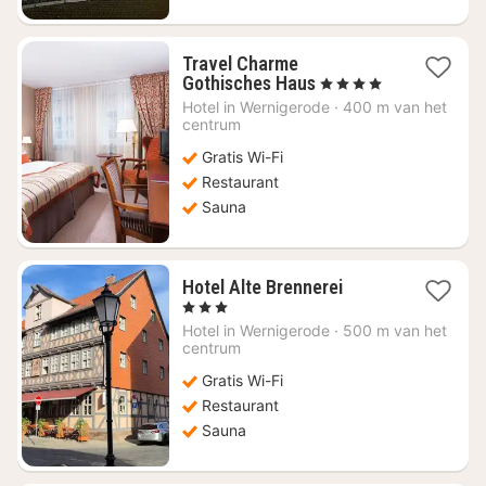
Travel Charme
1
Gothisches Haus
, 4 Sterren
nacht
Hotel in
Wernigerode
·
400 m van het
vanaf
centrum
€
Gratis Wi-Fi
120,23
Restaurant
Sauna
1
Hotel Alte Brennerei
nacht
, 3 Sterren
vanaf
Hotel in
Wernigerode
·
500 m van het
€
centrum
92,76
Gratis Wi-Fi
Restaurant
Sauna