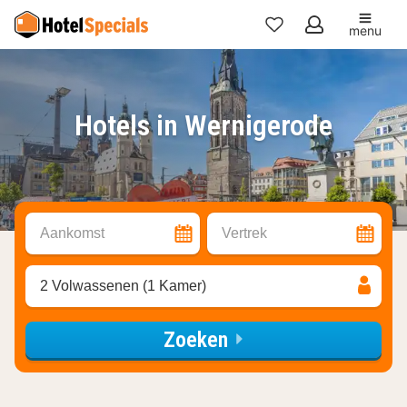
menu
Mijn
favorieten
Hotels in Wernigerode
Aankomst
Vertrek
2 Volwassenen (1 Kamer)
Zoeken