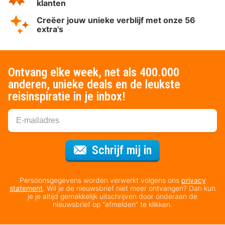
klanten
Creëer jouw unieke verblijf met onze 56
extra's
Ontvang elke week, net als 400.000
anderen, unieke deals en de leukste
reisinspiratie in je inbox!
Voor de nieuws
Schrijf mij in
Persoonsgegevens worden verwerkt volgens ons
privacy
statement
. Wil je de nieuwsbrief niet meer ontvangen? Dan kun
je je altijd gemakkelijk uitschrijven door onderaan de
nieuwsbrief op “afmelden” te klikken.