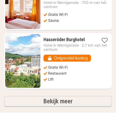
nacht
Hotel in
Wernigerode
·
750 m van het
vanaf
centrum
€
Gratis Wi-Fi
114,02
Sauna
1
Hasseröder Burghotel
nacht
Hotel in
Wernigerode
·
2.7 km van het
vanaf
centrum
€
82,09
Ontgrendel korting
Gratis Wi-Fi
Restaurant
Lift
hotels
Bekijk meer