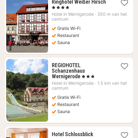
1
Ringhotel Weißer Hirsch
nacht
, 4 Sterren
vanaf
Hotel in
Wernigerode
·
350 m van het
€
centrum
133,44
Gratis Wi-Fi
Restaurant
Sauna
REGIOHOTEL
Schanzenhaus
1
Wernigerode
, 3 Sterren
nacht
Hotel in
Wernigerode
·
1.5 km van het
vanaf
centrum
€
Gratis Wi-Fi
76,99
Restaurant
Sauna
1
Hotel Schlossblick