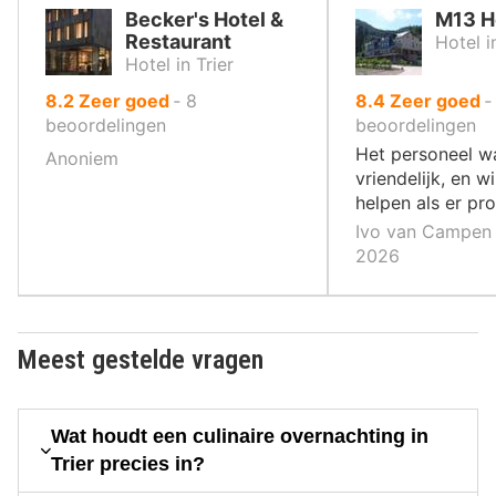
Becker's Hotel &
M13 H
Restaurant
Hotel i
Hotel in Trier
uit
uit
8.2
Zeer goed
‐
8
8.4
Zeer goed
10
10
beoordelingen
beoordelingen
,
,
Het personeel w
Anoniem
vriendelijk, en w
helpen als er pr
Ivo van Campen ‐
2026
Meest gestelde vragen
Wat houdt een culinaire overnachting in
Trier precies in?