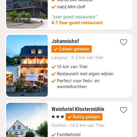
nabij Mini-Golf
"zeer goed restaurant"
8.7 Zeer goed restaurant
1
Johannishof
nacht
Culinair genieten
vanaf
€
Langsur
·
9.2 km van Trier
106,26
15 km van Trier
Restaurant met eigen wijnen
Perfect voor fiets- en
wandeltochten
1
Weinhotel Klostermühle
nacht
, 3 Sterren
Rustig gelegen
vanaf
€
Ockfen
·
14.5 km van Trier
166,75
Familiehotel