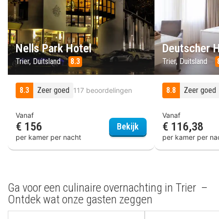
Nells Park Hotel
Deutscher H
Trier, Duitsland
8.3
Trier, Duitsland
8.3
Zeer goed
8.8
Zeer goed
117 beoordelingen
Vanaf
Vanaf
€ 156
€ 116,38
Nells Park Hotel
Bekijk
per kamer per nacht
per kamer per na
Ga voor een culinaire overnachting in Trier –
Ontdek wat onze gasten zeggen