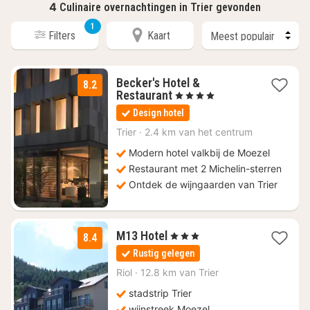
4
Culinaire overnachtingen in Trier gevonden
1
Filters
Kaart
Becker's Hotel &
8.2
1
Restaurant
, 4 Sterren
nacht
Design hotel
vanaf
€
Trier
·
2.4 km van het centrum
165,60
Modern hotel valkbij de Moezel
Restaurant met 2 Michelin-sterren
Ontdek de wijngaarden van Trier
1
M13 Hotel
, 3 Sterren
8.4
nacht
Rustig gelegen
vanaf
€
Riol
·
12.8 km van Trier
100
stadstrip Trier
wijnstreek Moezel