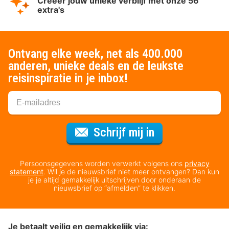
Creëer jouw unieke verblijf met onze 56
extra's
Ontvang elke week, net als 400.000
anderen, unieke deals en de leukste
reisinspiratie in je inbox!
Voor de nieuws
Schrijf mij in
Persoonsgegevens worden verwerkt volgens ons
privacy
statement
. Wil je de nieuwsbrief niet meer ontvangen? Dan kun
je je altijd gemakkelijk uitschrijven door onderaan de
nieuwsbrief op “afmelden” te klikken.
Je betaalt veilig en gemakkelijk via: