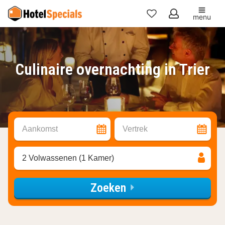
menu
Mijn
favorieten
Culinaire overnachting in Trier
Aankomst
Vertrek
2 Volwassenen (1 Kamer)
Zoeken