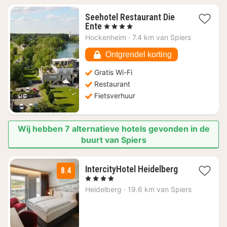
Seehotel Restaurant Die
1
Ente
, 4 Sterren
nacht
Hockenheim
·
7.4 km van Spiers
vanaf
€
Ontgrendel korting
140,35
Gratis Wi-Fi
Restaurant
Fietsverhuur
Wij hebben 7 alternatieve hotels gevonden in de
buurt van Spiers
1
IntercityHotel Heidelberg
8.4
nacht
, 4 Sterren
vanaf
Heidelberg
·
19.6 km van Spiers
€
89