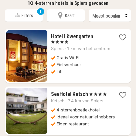
10
4-sterren hotels in Spiers gevonden
1
Filters
Kaart
1
Hotel Löwengarten
nacht
, 4 Sterren
vanaf
Spiers
·
1 km van het centrum
€
117
Gratis Wi-Fi
Fietsverhuur
Lift
1
SeeHotel Ketsch
, 4 Sterren
nacht
Ketsch
·
7.4 km van Spiers
vanaf
€
4-sterrenboetiekhotel
149
Ideaal voor natuurliefhebbers
Eigen restaurant