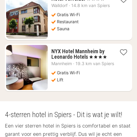
nacht
Walldorf
·
14.8 km van Spiers
vanaf
€
Gratis Wi-Fi
99,07
Restaurant
Sauna
NYX Hotel Mannheim by
1
Leonardo Hotels
, 4 Sterren
nacht
Mannheim
·
19.3 km van Spiers
vanaf
€
Gratis Wi-Fi
53,62
Lift
4-sterren hotel in Spiers - Dit is wat je wilt!
Een vier sterren hotel in Spiers is comfortabel en staat
garant voor een prettig verblijf. Dus wil je echt een