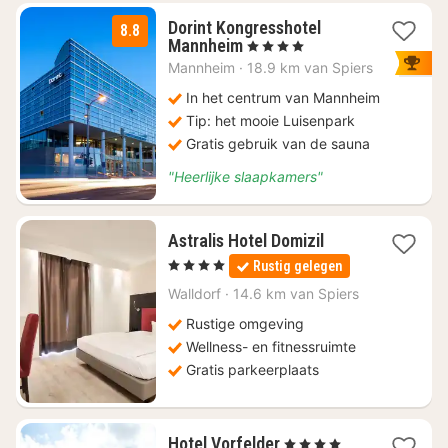
Dorint Kongresshotel
8.8
1
Mannheim
, 4 Sterren
nacht
Mannheim
·
18.9 km van Spiers
vanaf
€
In het centrum van Mannheim
93,15
Tip: het mooie Luisenpark
Gratis gebruik van de sauna
"Heerlijke slaapkamers"
1
Astralis Hotel Domizil
nacht
, 4 Sterren
Rustig gelegen
vanaf
€
Walldorf
·
14.6 km van Spiers
155
Rustige omgeving
Wellness- en fitnessruimte
Gratis parkeerplaats
1
Hotel Vorfelder
, 4 Sterren