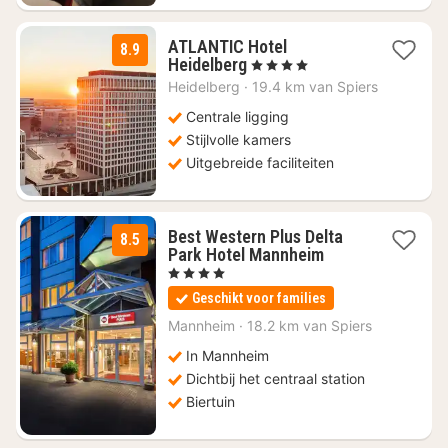
ATLANTIC Hotel
8.9
1
Heidelberg
, 4 Sterren
nacht
Heidelberg
·
19.4 km van Spiers
vanaf
€
Centrale ligging
134
Stijlvolle kamers
Uitgebreide faciliteiten
Best Western Plus Delta
8.5
2
Park Hotel Mannheim
nachten
, 4 Sterren
vanaf
Geschikt voor families
€
72,11
Mannheim
·
18.2 km van Spiers
In Mannheim
Dichtbij het centraal station
Biertuin