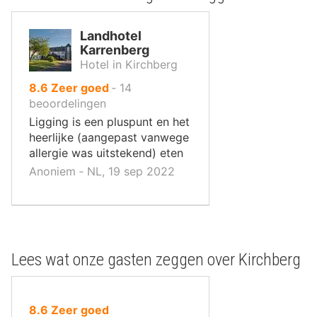
Landhotel
Karrenberg
Hotel in Kirchberg
uit
8.6
Zeer goed
‐
14
10
beoordelingen
,
Ligging is een pluspunt en het
heerlijke (aangepast vanwege
allergie was uitstekend) eten
Anoniem ‐ NL, 19 sep 2022
Lees wat onze gasten zeggen over Kirchberg
uit
8.6
Zeer goed