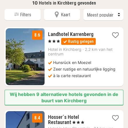
10
Hotels in Kirchberg gevonden
Filters
Kaart
1
Landhotel Karrenberg
8.6
nacht
, 3 Sterren
Rustig gelegen
vanaf
€
Hotel in
Kirchberg
·
2.2 km van het
centrum
139
Hunsrück en Moezel
Zeer rustige en natuurlijke ligging
à la carte restaurant
Wij hebben 9 alternatieve hotels gevonden in de
buurt van Kirchberg
Hosser´s Hotel
8.4
3
Restaurant
, 3 Sterren
nachten