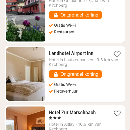
Hotel in
Gemünden
·
7.4 km van
vanaf
Kirchberg
€
76,35
Ontgrendel korting
Gratis Wi-Fi
Restaurant
1
Landhotel Airport Inn
nacht
Hotel in
Lautzenhausen
·
9.6 km van
vanaf
Kirchberg
€
62,24
Ontgrendel korting
Gratis Wi-Fi
Fietsverhuur
1
Hotel Zur Morschbach
nacht
, 3 Sterren
vanaf
Hotel in
Altlay
·
10.9 km van
€
Kirchberg