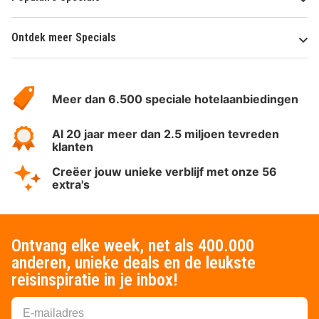
Ontdek meer Specials
Over
HotelSpecials
Meer dan 6.500 speciale hotelaanbiedingen
Al 20 jaar meer dan 2.5 miljoen tevreden
klanten
Creëer jouw unieke verblijf met onze 56
extra's
Ontvang elke week, net als 400.000
anderen, unieke deals en de leukste
reisinspiratie in je inbox!