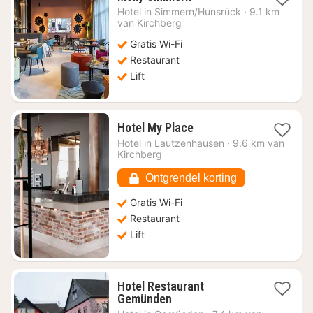
nacht
Hotel in
Simmern/Hunsrück
·
9.1 km
vanaf
van Kirchberg
€
Gratis Wi-Fi
95,33
Restaurant
Lift
1
Hotel My Place
nacht
Hotel in
Lautzenhausen
·
9.6 km van
vanaf
Kirchberg
€
70,65
Ontgrendel korting
Gratis Wi-Fi
Restaurant
Lift
Hotel Restaurant
1
Gemünden
nacht