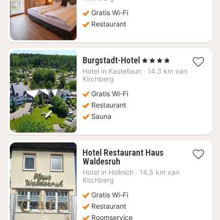
82,24
Gratis Wi-Fi
Restaurant
1
Burgstadt-Hotel
, 4 Sterren
nacht
Hotel in
Kastellaun
·
14.3 km van
vanaf
Kirchberg
€
Gratis Wi-Fi
102,71
Restaurant
Sauna
Hotel Restaurant Haus
1
Waldesruh
nacht
Hotel in
Hollnich
·
14.5 km van
vanaf
Kirchberg
€
Gratis Wi-Fi
112,15
Restaurant
Roomservice