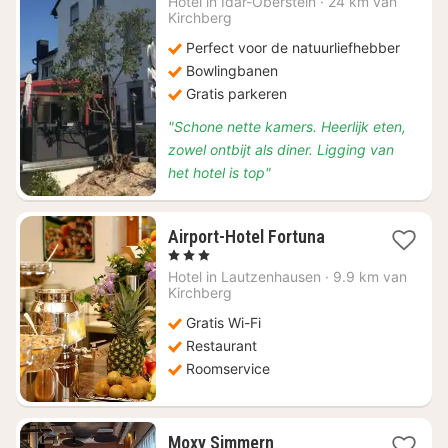
Hotel in
Idar-Oberstein
·
24 km van
vanaf
Kirchberg
€
Perfect voor de natuurliefhebber
70
Bowlingbanen
Gratis parkeren
"Schone nette kamers. Heerlijk eten,
zowel ontbijt als diner. Ligging van
het hotel is top"
1
Airport-Hotel Fortuna
nacht
, 3 Sterren
vanaf
Hotel in
Lautzenhausen
·
9.9 km van
€
Kirchberg
84,11
Gratis Wi-Fi
Restaurant
Roomservice
1
Moxy Simmern