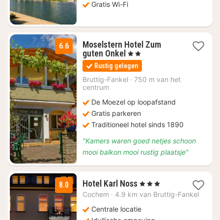
€
Gratis Wi-Fi
69,63
Moselstern Hotel Zum
6.6
1
guten Onkel
, 2 Sterren
nacht
Rustig gelegen
vanaf
€
Bruttig-Fankel
·
750 m van het
centrum
81,77
De Moezel op loopafstand
Gratis parkeren
Traditioneel hotel sinds 1890
"Kamers waren goed netjes schoon
mooi balkon mooi rustig plaatsje"
3
Hotel Karl Noss
, 3 Sterren
8.0
nachten
Cochem
·
4.9 km van Bruttig-Fankel
vanaf
€
Centrale locatie
86,67