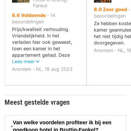
Fankel
uit
8.0
Zeer goed
uit
6.6
Voldoende
‐
14
10
beoordelingen
10
beoordelingen
,
Ze hebben koste
,
Prijs/kwaliteit verhouding.
kamer geannuleer
Vriendelijkheid. In het
het niet tijdig he
verleden hier ook geweest,
doorgegeven.
toen een kamer in het
Anoniem ‐ NL, 1
appartement gehad. Deze
was ruimer.
Lees meer
Anoniem ‐ NL, 18 aug 2023
Meest gestelde vragen
Van welke voordelen profiteer ik bij een
goedkoop hotel in Bruttig-Fankel?