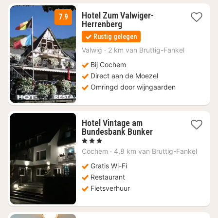
Hotel Zum Valwiger-
7.9
1
Herrenberg
nacht
Rustig gelegen
vanaf
€
Valwig
·
2 km van Bruttig-Fankel
120
Bij Cochem
Direct aan de Moezel
Omringd door wijngaarden
Hotel Vintage am
1
Bundesbank Bunker
nacht
, 3 Sterren
vanaf
Cochem
·
4.8 km van Bruttig-Fankel
€
120
Gratis Wi-Fi
Restaurant
Fietsverhuur