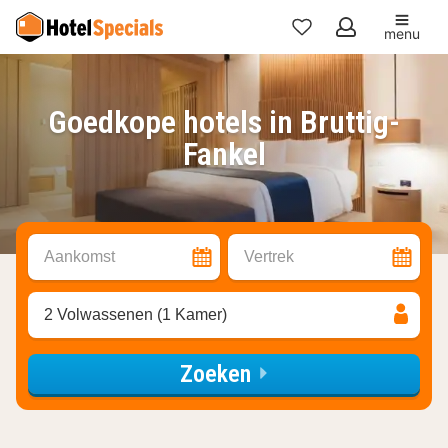
menu
Mijn
favorieten
Goedkope hotels in Bruttig-
Fankel
Aankomst
Vertrek
2 Volwassenen (1 Kamer)
Zoeken