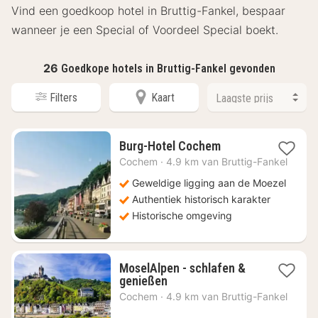
Vind een goedkoop hotel in Bruttig-Fankel, bespaar
wanneer je een Special of Voordeel Special boekt.
26
Goedkope hotels in Bruttig-Fankel gevonden
Filters
Kaart
1
Burg-Hotel Cochem
nacht
Cochem
·
4.9 km van Bruttig-Fankel
vanaf
€
Geweldige ligging aan de Moezel
59,67
Authentiek historisch karakter
Historische omgeving
MoselAlpen - schlafen &
1
genießen
nacht
Cochem
·
4.9 km van Bruttig-Fankel
vanaf