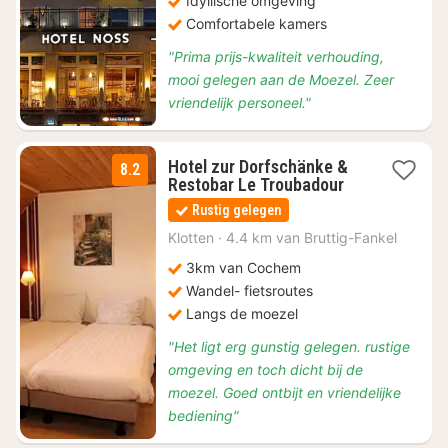
Idyllische omgeving
Comfortabele kamers
"Prima prijs-kwaliteit verhouding,
mooi gelegen aan de Moezel. Zeer
vriendelijk personeel."
Hotel zur Dorfschänke &
8.2
1
Restobar Le Troubadour
nacht
Rustig gelegen
vanaf
€
Klotten
·
4.4 km van Bruttig-Fankel
110
3km van Cochem
Wandel- fietsroutes
Langs de moezel
"Het ligt erg gunstig gelegen. rustige
omgeving en toch dicht bij de
moezel. Goed ontbijt en vriendelijke
bediening"