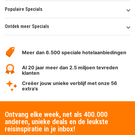
Populaire Specials
Ontdek meer Specials
Over
HotelSpecials
Meer dan 6.500 speciale hotelaanbiedingen
Al 20 jaar meer dan 2.5 miljoen tevreden
klanten
Creëer jouw unieke verblijf met onze 56
extra's
Ontvang elke week, net als 400.000
anderen, unieke deals en de leukste
reisinspiratie in je inbox!