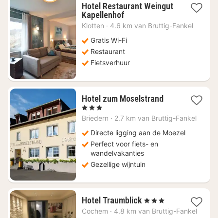
Hotel Restaurant Weingut
1
Kapellenhof
nacht
Klotten
·
4.6 km van Bruttig-Fankel
vanaf
€
Gratis Wi-Fi
124,77
Restaurant
Fietsverhuur
2
Hotel zum Moselstrand
nachten
, 3 Sterren
vanaf
Briedern
·
2.7 km van Bruttig-Fankel
€
125
Directe ligging aan de Moezel
Perfect voor fiets- en
wandelvakanties
Gezellige wijntuin
1
Hotel Traumblick
, 3 Sterren
nacht
Cochem
·
4.8 km van Bruttig-Fankel
vanaf