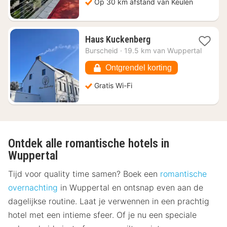
Op 30 km afstand van Keulen
1
Haus Kuckenberg
nacht
Burscheid
·
19.5 km van Wuppertal
vanaf
€
Ontgrendel korting
117,76
Gratis Wi-Fi
Ontdek alle romantische hotels in
Wuppertal
Tijd voor quality time samen? Boek een
romantische
overnachting
in Wuppertal en ontsnap even aan de
dagelijkse routine. Laat je verwennen in een prachtig
hotel met een intieme sfeer. Of je nu een speciale