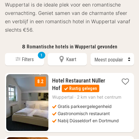
Wuppertal is de ideale plek voor een romantische
overnachting. Geniet samen van de charmante sfeer
en verblijf in een romantisch hotel in Wuppertal vanaf
slechts €56.
8
Romantische hotels in Wuppertal gevonden
1
Filters
Kaart
Hotel Restaurant Nüller
8.2
1
Hof
Rustig gelegen
nacht
vanaf
Wuppertal
·
2 km van het centrum
€
Gratis parkeergelegenheid
57,60
Gastronomisch restaurant
Nabij Düsseldorf en Dortmund