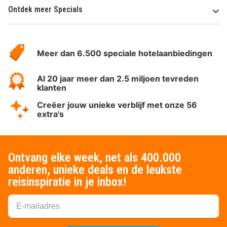
Ontdek meer Specials
Over
HotelSpecials
Meer dan 6.500 speciale hotelaanbiedingen
Al 20 jaar meer dan 2.5 miljoen tevreden
klanten
Creëer jouw unieke verblijf met onze 56
extra's
Ontvang elke week, net als 400.000
anderen, unieke deals en de leukste
reisinspiratie in je inbox!