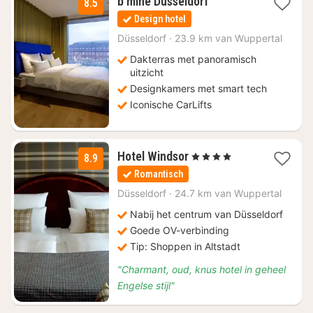
2
b'mine Düsseldorf
8.5
nachten
Design hotel
vanaf
€
Düsseldorf
·
23.9 km van Wuppertal
69
Dakterras met panoramisch
uitzicht
Designkamers met smart tech
Iconische CarLifts
1
Hotel Windsor
, 4 Sterren
8.9
nacht
Romantisch
vanaf
€
Düsseldorf
·
24.7 km van Wuppertal
69
Nabij het centrum van Düsseldorf
Goede OV-verbinding
Tip: Shoppen in Altstadt
"Charmant, oud, knus hotel in geheel
Engelse stijl"