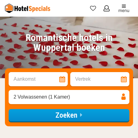
menu
Mijn
favorieten
Romantische hotels in
Wuppertal boeken
Aankomst
Vertrek
2 Volwassenen (1 Kamer)
Zoeken