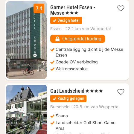
Garner Hotel Essen -
7.4
1
Messe
, 3 Sterren
nacht
Design hotel
vanaf
€
Essen
·
22.2 km van Wuppertal
69
Ontgrendel korting
Centrale ligging dicht bij de Messe
Essen
Goede OV verbinding
Welkomsdrankje
1
Gut Landscheid
, 4 Sterren
nacht
Rustig gelegen
vanaf
€
Burscheid
·
20.8 km van Wuppertal
159
Sauna
Landscheider Golf Short Game
Area