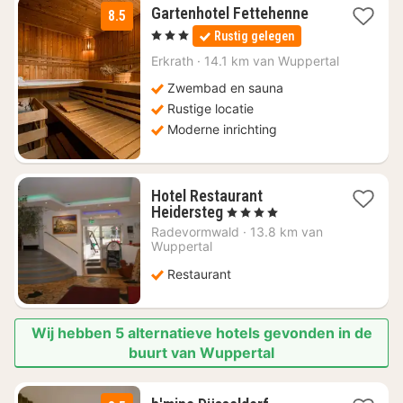
1
Gartenhotel Fettehenne
8.5
nacht
, 3 Sterren
Rustig gelegen
vanaf
€
Erkrath
·
14.1 km van Wuppertal
64,35
Zwembad en sauna
Rustige locatie
Moderne inrichting
Hotel Restaurant
1
Heidersteg
, 4 Sterren
nacht
Radevormwald
·
13.8 km van
vanaf
Wuppertal
€
Restaurant
55,51
Wij hebben 5 alternatieve hotels gevonden in de
buurt van Wuppertal