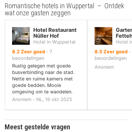
Romantische hotels in Wuppertal – Ontdek
wat onze gasten zeggen
Hotel Restaurant
Garte
Nüller Hof
Fette
Hotel in Wuppertal
Hotel i
uit
uit
8.2
Zeer goed
‐
7
8.5
Zeer goed
‐
10
10
beoordelingen
beoordelingen
,
,
Rustig gelegen met goede
Anoniem
busverbinding naar de stad.
Nette en ruime kamers met
goede bedden. Mooie
omgeving om te wandelen.
Anoniem ‐ NL, 19 okt 2025
Meest gestelde vragen