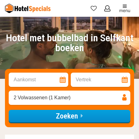
menu
Mijn
favorieten
Hotel met bubbelbad in Selfkant
boeken
Aankomst
Vertrek
2 Volwassenen (1 Kamer)
Zoeken