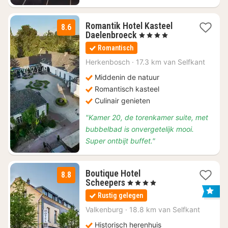
Romantik Hotel Kasteel
8.6
1
Daelenbroeck
, 4 Sterren
nacht
Romantisch
vanaf
€
Herkenbosch
·
17.3 km van Selfkant
215
Middenin de natuur
Romantisch kasteel
Culinair genieten
"Kamer 20, de torenkamer suite, met
bubbelbad is onvergetelijk mooi.
Super ontbijt buffet."
Boutique Hotel
8.8
1
Scheepers
, 4 Sterren
nacht
Rustig gelegen
vanaf
€
Valkenburg
·
18.8 km van Selfkant
179,95
Historisch herenhuis