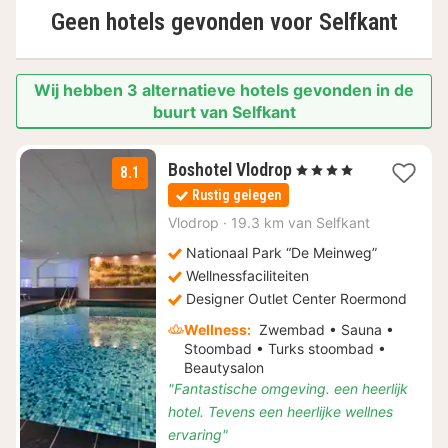
Geen hotels gevonden voor
Selfkant
Wij hebben 3 alternatieve hotels gevonden in de
buurt van Selfkant
1
Boshotel Vlodrop
, 4 Sterren
8.1
nacht
Rustig gelegen
vanaf
€
Vlodrop
·
19.3 km van Selfkant
175
Nationaal Park “De Meinweg”
Wellnessfaciliteiten
Designer Outlet Center Roermond
Wellness:
Zwembad • Sauna •
Stoombad • Turks stoombad •
Beautysalon
"Fantastische omgeving. een heerlijk
hotel. Tevens een heerlijke wellnes
ervaring"