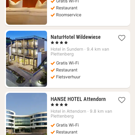
Gratis Wi-Fi
Restaurant
Roomservice
1
NaturHotel Wildewiese
nacht
, 4 Sterren
vanaf
Hotel in
Sundern
·
9.4 km van
€
Plettenberg
90,03
Gratis Wi-Fi
Restaurant
Fietsverhuur
1
HANSE HOTEL Attendorn
nacht
, 4 Sterren
vanaf
Hotel in
Attendorn
·
9.8 km van
€
Plettenberg
178,14
Gratis Wi-Fi
Restaurant