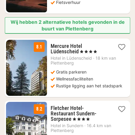
Fietsverhuur
Wij hebben 2 alternatieve hotels gevonden in de
buurt van Plettenberg
Mercure Hotel
8.1
2
Lüdenscheid
, 4 Sterren
nachten
Hotel in
Lüdenscheid
·
18 km van
vanaf
Plettenberg
€
Gratis parkeren
64
Wellnessfaciliteiten
Rustige ligging aan het stadspark
Fletcher Hotel-
8.2
Restaurant Sundern-
1
Sorpesee
, 4 Sterren
nacht
Hotel in
Sundern
·
16.4 km van
vanaf
Plettenberg
€