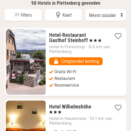
10
Hotels in Plettenberg gevonden
Filters
Kaart
Hotel-Restaurant
1
Gasthof Steinhoff
, 3 Sterren
nacht
Hotel in
Finnentrop
·
9.6 km van
vanaf
Plettenberg
€
126,64
Ontgrendel korting
Gratis Wi-Fi
Restaurant
Roomservice
1
Hotel Wilhelmshöhe
nacht
, 3 Sterren
vanaf
Hotel in
Neuenrade
·
10.1 km van
€
Plettenberg
121,50