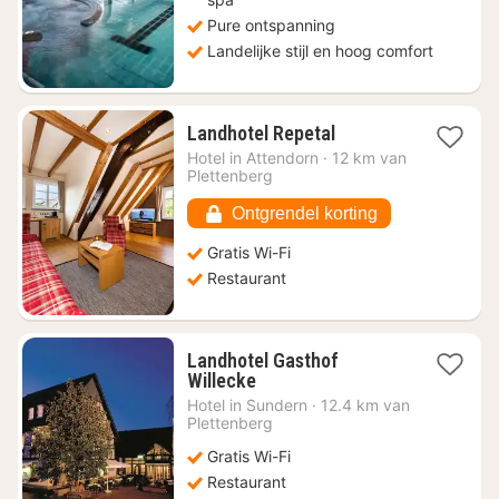
Pure ontspanning
Landelijke stijl en hoog comfort
1
Landhotel Repetal
nacht
Hotel in
Attendorn
·
12 km van
vanaf
Plettenberg
€
72,89
Ontgrendel korting
Gratis Wi-Fi
Restaurant
Landhotel Gasthof
1
Willecke
nacht
Hotel in
Sundern
·
12.4 km van
vanaf
Plettenberg
€
Gratis Wi-Fi
129,50
Restaurant