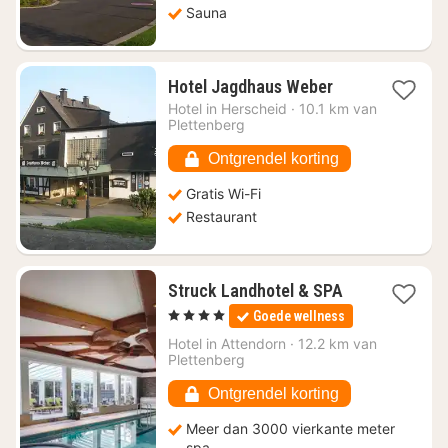
Sauna
1
Hotel Jagdhaus Weber
nacht
Hotel in
Herscheid
·
10.1 km van
vanaf
Plettenberg
€
59,22
Ontgrendel korting
Gratis Wi-Fi
Restaurant
1
Struck Landhotel & SPA
nacht
, 4 Sterren
Goede wellness
vanaf
€
Hotel in
Attendorn
·
12.2 km van
Plettenberg
124
Ontgrendel korting
Meer dan 3000 vierkante meter
spa