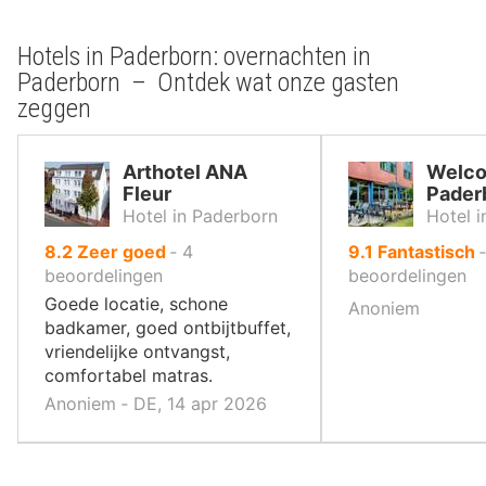
Hotels in Paderborn: overnachten in
Paderborn – Ontdek wat onze gasten
zeggen
Arthotel ANA
Welco
Fleur
Pader
Hotel in Paderborn
Hotel 
uit
uit
8.2
Zeer goed
‐
4
9.1
Fantastisch
10
10
beoordelingen
beoordelingen
,
,
Goede locatie, schone
Anoniem
badkamer, goed ontbijtbuffet,
vriendelijke ontvangst,
comfortabel matras.
Anoniem ‐ DE, 14 apr 2026