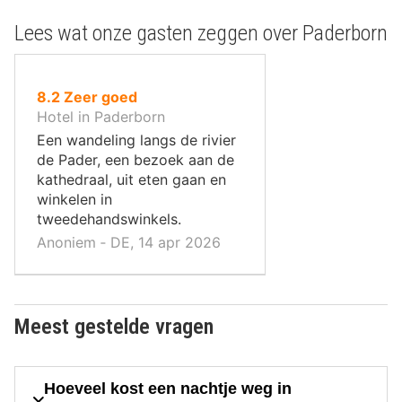
Lees wat onze gasten zeggen over Paderborn
uit
8.2
Zeer goed
10
Hotel in Paderborn
,
Een wandeling langs de rivier
de Pader, een bezoek aan de
kathedraal, uit eten gaan en
winkelen in
tweedehandswinkels.
Anoniem ‐ DE, 14 apr 2026
Meest gestelde vragen
Hoeveel kost een nachtje weg in