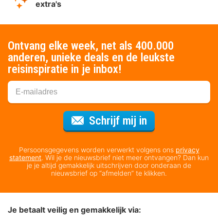
extra's
Ontvang elke week, net als 400.000
anderen, unieke deals en de leukste
reisinspiratie in je inbox!
Voor de nieuws
Schrijf mij in
Persoonsgegevens worden verwerkt volgens ons
privacy
statement
. Wil je de nieuwsbrief niet meer ontvangen? Dan kun
je je altijd gemakkelijk uitschrijven door onderaan de
nieuwsbrief op “afmelden” te klikken.
Je betaalt veilig en gemakkelijk via: