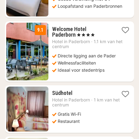
Loopafstand van Paderbronnen
Welcome Hotel
9.1
2
Paderborn
, 4 Sterren
nachten
Hotel in
Paderborn
·
1.1 km van het
vanaf
centrum
€
Directe ligging aan de Pader
96,82
Wellnessfaciliteiten
Ideaal voor stedentrips
1
Südhotel
nacht
Hotel in
Paderborn
·
1 km van het
vanaf
centrum
€
Gratis Wi-Fi
62,11
Restaurant