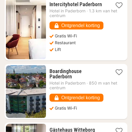
1
Intercityhotel Paderborn
nacht
Hotel in
Paderborn
·
1.3 km van het
vanaf
centrum
€
57,94
Ontgrendel korting
Gratis Wi-Fi
Restaurant
Lift
Boardinghouse
1
Paderborn
nacht
Hotel in
Paderborn
·
850 m van het
vanaf
centrum
€
81,66
Ontgrendel korting
Gratis Wi-Fi
1
Gästehaus Witteborg