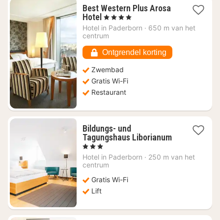
Best Western Plus Arosa
1
Hotel
, 4 Sterren
nacht
Hotel in
Paderborn
·
650 m van het
vanaf
centrum
€
114,58
Ontgrendel korting
Zwembad
Gratis Wi-Fi
Restaurant
Bildungs- und
1
Tagungshaus Liborianum
nacht
, 3 Sterren
vanaf
Hotel in
Paderborn
·
250 m van het
€
centrum
109,35
Gratis Wi-Fi
Lift