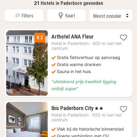
21
Hotels in Paderborn gevonden
Filters
Kaart
1
Arthotel ANA Fleur
8.2
nacht
Hotel in
Paderborn
·
400 m van het
vanaf
centrum
€
Gratis fietsverhuur op aanvraag
74
Gratis warme dranken
Sauna in het huis
"uitstekend prijs kwaliteit ligging
ontbijt super"
2
Ibis Paderborn City
, 2 Sterren
nachten
Hotel in
Paderborn
·
650 m van het
vanaf
centrum
€
Vlak bij de historische binnenstad
86,52
Goede verbinding met OV