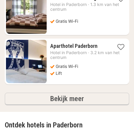
nacht
Hotel in
Paderborn
·
1.3 km van het
vanaf
centrum
€
49,25
Gratis Wi-Fi
1
Aparthotel Paderborn
nacht
Hotel in
Paderborn
·
3.2 km van het
vanaf
centrum
€
Gratis Wi-Fi
66,49
Lift
hotels
Bekijk meer
Ontdek hotels in Paderborn