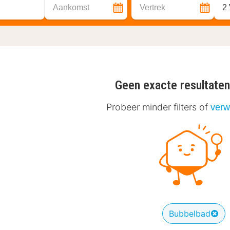
Aankomst
Vertrek
2
Geen exacte resultate
Probeer minder filters of
verwi
Bubbelbad