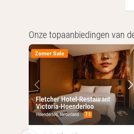
Onze topaanbiedingen van d
Zomer Sale
Vorige foto
Vo
Fletcher Hotel-Restaurant
Victoria-Hoenderloo
Hoenderloo, Nederland
7.5