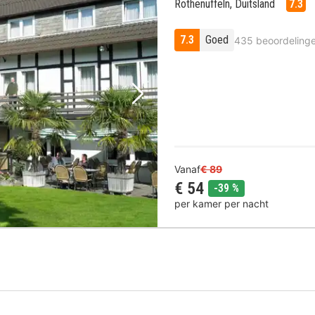
Rothenuffeln, Duitsland
7.3
7.3
Goed
435 beoordeling
Volgende foto
Vanaf
€ 89
€ 54
korting
-39 %
per kamer per nacht