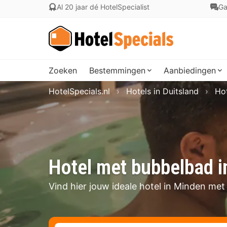
Al 20 jaar dé HotelSpecialist
Ga
Zoeken
Bestemmingen
Aanbiedingen
HotelSpecials.nl
Hotels in Duitsland
Hot
Hotel met bubbelbad 
Vind hier jouw ideale hotel in Minden me