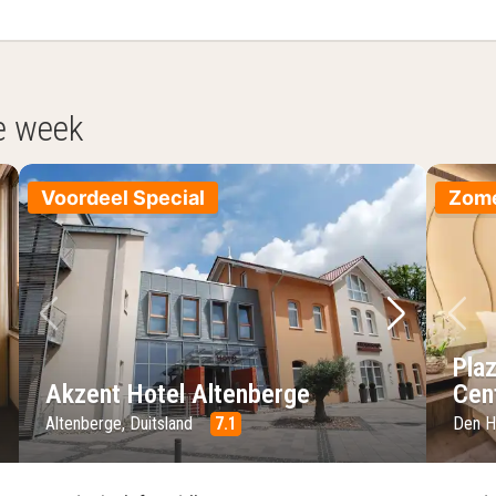
e week
Voordeel Special
Zome
lgende foto
Vorige foto
Volgende 
Vo
Pla
Akzent Hotel Altenberge
Cen
Altenberge, Duitsland
7.1
Den H