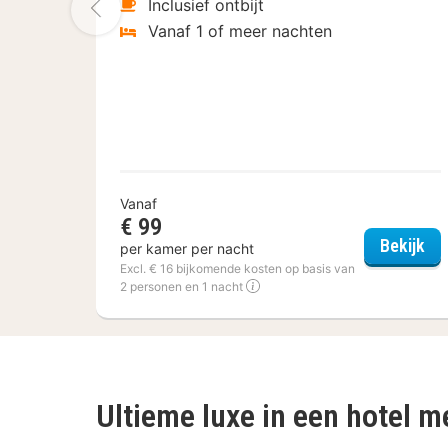
Vorige foto
Inclusief ontbijt
Vanaf 1 of meer nachten
Vanaf
€ 99
Fle
Bekijk
per kamer per nacht
Excl. € 16 bijkomende kosten op basis van
2 personen en 1 nacht
Ultieme luxe in een hotel 