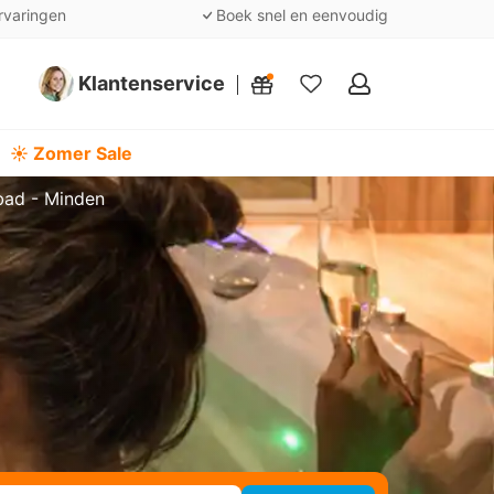
rvaringen
Boek snel en eenvoudig
Klantenservice
Mijn
favorieten
☀️ Zomer Sale
bad - Minden