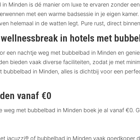
 in Minden is dé manier om luxe te ervaren zonder ee
verwennen met een warme badsessie in je eigen kamer. 
 even helemaal in de watten legt. Pure rust, direct binnen
 wellnessbreak in hotels met bubbe
oor een nachtje weg met bubbelbad in Minden en genie
n bieden vaak diverse faciliteiten, zodat je met minim
 bubbelbad in Minden, alles is dichtbij voor een perf
nden vanaf €0
tje weg met bubbelbad in Minden boek je al vanaf €0. G
t jacuzzi® of bubbelbad in Minden vaak goedkoper da