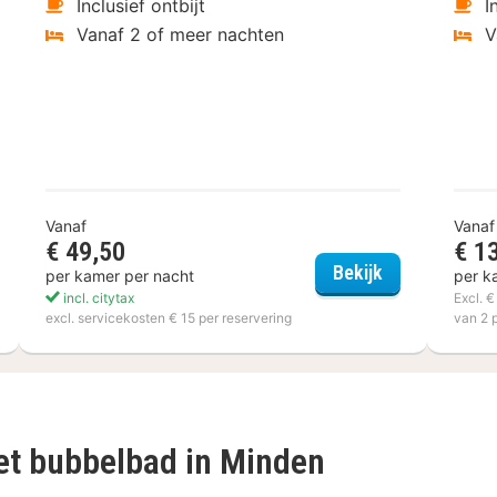
Inclusief ontbijt
I
Vanaf 2 of meer nachten
V
Vanaf
Vanaf
€ 49,50
€ 1
tcher Hotel-Restaurant Victoria-Hoenderloo
Akzent Hotel 
Bekijk
per kamer per nacht
per k
incl. citytax
Excl. 
excl. servicekosten € 15 per reservering
van 2 
met bubbelbad in Minden