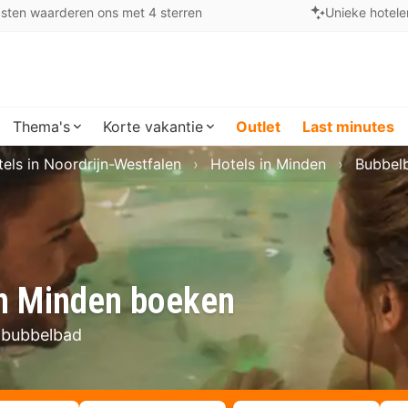
sten waarderen ons met 4 sterren
Unieke hotele
Thema's
Korte vakantie
Outlet
Last minutes
els in Noordrijn-Westfalen
Hotels in Minden
Bubbel
in Minden boeken
t bubbelbad