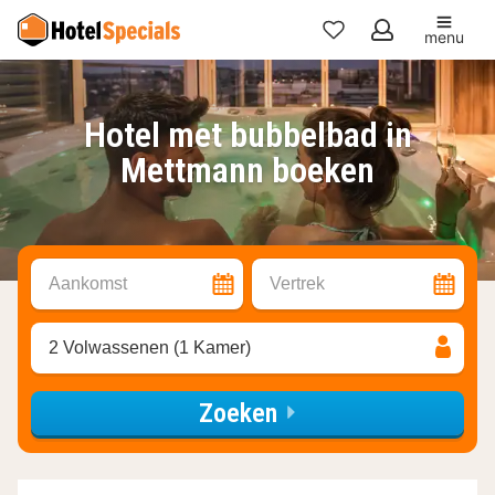
menu
Mijn
favorieten
Hotel met bubbelbad in
Mettmann boeken
Aankomst
Vertrek
2 Volwassenen (1 Kamer)
Zoeken