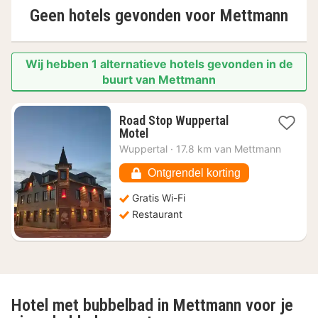
Geen hotels gevonden voor
Mettmann
Wij hebben 1 alternatieve hotels gevonden in de
buurt van Mettmann
Road Stop Wuppertal
1
Motel
nacht
Wuppertal
·
17.8 km van Mettmann
vanaf
€
Ontgrendel korting
118,14
Gratis Wi-Fi
Restaurant
Hotel met bubbelbad in Mettmann voor je