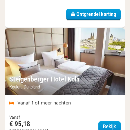
Ontgrendel korting
Steigenberger Hotel Köln
Keulen, Duitsland
Vanaf 1 of meer nachten
Vanaf
€ 95,18
Steige
Bekijk