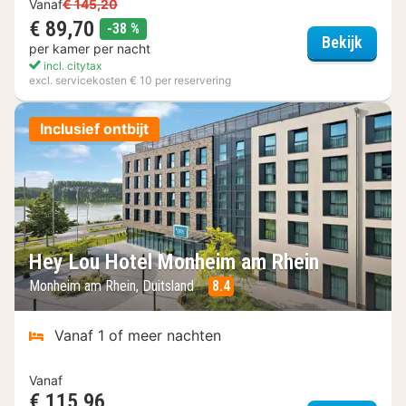
Vanaf
€ 145,20
€ 89,70
korting
-38 %
URBAN
Bekijk
per kamer per nacht
incl. citytax
excl. servicekosten € 10 per reservering
Inclusief ontbijt
Hey Lou Hotel Monheim am Rhein
Monheim am Rhein, Duitsland
8.4
Vanaf 1 of meer nachten
Vanaf
€ 115,96