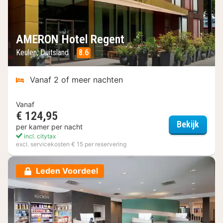
AMERON Hotel Regent
Keulen, Duitsland
8.6
Vanaf 2 of meer nachten
Vanaf
€ 124,95
AMERO
Bekijk
per kamer per nacht
incl. citytax
excl. servicekosten € 15 per reservering
Leden Voordeel