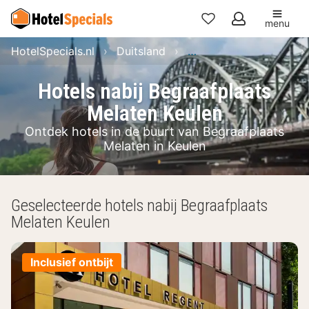
menu
Mijn
HotelSpecials.nl
Duitsland
Noordrijn-Westfalen
favorieten
Hotels nabij Begraafplaats
Melaten Keulen
Ontdek hotels in de buurt van Begraafplaats
Melaten in Keulen
Geselecteerde hotels nabij Begraafplaats
Melaten Keulen
Inclusief ontbijt