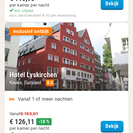
Hey Lo
Bekijk
per kamer per nacht
incl. citytax
excl. servicekosten € 10 per reservering
Inclusief ontbijt
Hotel Lyskirchen
Keulen, Duitsland
8.6
Vanaf 1 of meer nachten
Vanaf
€ 153,01
€ 126,11
korting
-18 %
Hotel 
Bekijk
per kamer per nacht