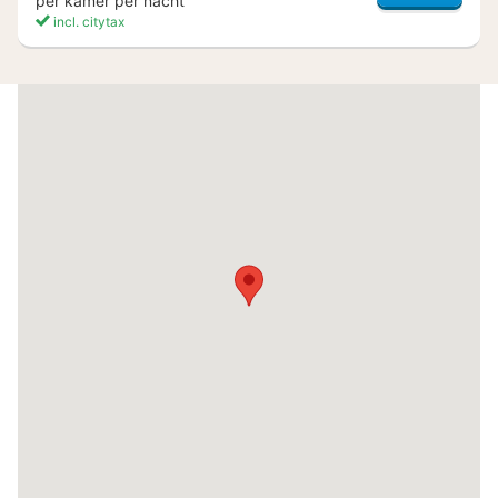
per kamer per nacht
incl. citytax
(5
hotels)