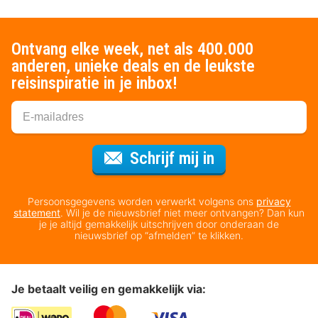
Ontvang elke week, net als 400.000
anderen, unieke deals en de leukste
reisinspiratie in je inbox!
Voor de nieuws
Schrijf mij in
Persoonsgegevens worden verwerkt volgens ons
privacy
statement
. Wil je de nieuwsbrief niet meer ontvangen? Dan kun
je je altijd gemakkelijk uitschrijven door onderaan de
nieuwsbrief op “afmelden” te klikken.
Je betaalt veilig en gemakkelijk via: