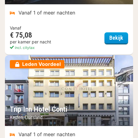
Vanaf 1 of meer nachten
Vanaf
€ 75,08
Leonar
Bekijk
per kamer per nacht
incl. citytax
Leden Voordeel
Trip Inn Hotel Conti
Keulen, Duitsland
Vanaf 1 of meer nachten