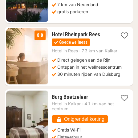
7 km van Nederland
gratis parkeren
1
Hotel Rheinpark Rees
8.0
nacht
Goede wellness
vanaf
€
Hotel in
Rees
·
7.3 km van Kalkar
117
Direct gelegen aan de Rijn
Ontspan in het wellnesscentrum
30 minuten rijden van Duisburg
1
Burg Boetzelaer
nacht
Hotel in
Kalkar
·
4.1 km van het
vanaf
centrum
€
88,79
Ontgrendel korting
Gratis Wi-Fi
Fietsverhuur