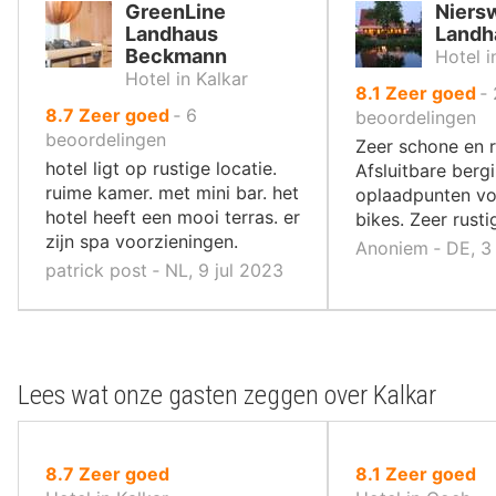
GreenLine
Niers
Landhaus
Landh
Beckmann
Hotel 
Hotel in Kalkar
uit
8.1
Zeer goed
‐
uit
8.7
Zeer goed
‐
6
10
beoordelingen
10
beoordelingen
,
Zeer schone en 
,
hotel ligt op rustige locatie.
Afsluitbare berg
ruime kamer. met mini bar. het
oplaadpunten voo
hotel heeft een mooi terras. er
bikes. Zeer rusti
zijn spa voorzieningen.
Anoniem ‐ DE, 3
patrick post ‐ NL, 9 jul 2023
Lees wat onze gasten zeggen over Kalkar
uit
uit
8.7
Zeer goed
8.1
Zeer goed