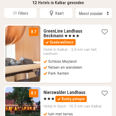
12
Hotels in Kalkar gevonden
Filters
Kaart
GreenLine Landhaus
8.7
1
Beckmann
, 4 Sterren
nacht
Goede wellness
vanaf
€
Hotel in
Kalkar
·
3.9 km van het
centrum
79
Schloss Moyland
fietsen en wandelen
Park Xanten
1
Nierswalder Landhaus
8.1
nacht
, 3 Sterren
Rustig gelegen
vanaf
€
Hotel in
Goch
·
10.5 km van Kalkar
85
tuin met terras