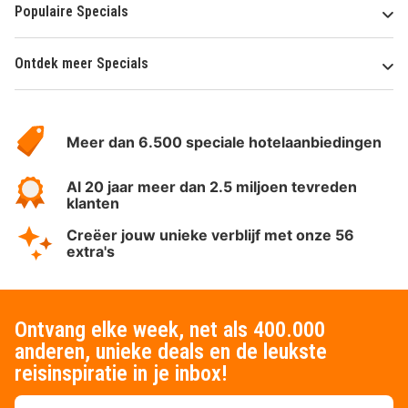
Populaire Specials
Ontdek meer Specials
Over
HotelSpecials
Meer dan 6.500 speciale hotelaanbiedingen
Al 20 jaar meer dan 2.5 miljoen tevreden
klanten
Creëer jouw unieke verblijf met onze 56
extra's
Ontvang elke week, net als 400.000
anderen, unieke deals en de leukste
reisinspiratie in je inbox!