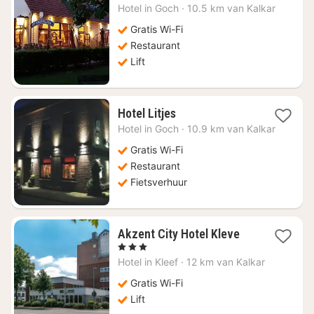
nacht
Hotel in
Goch
·
10.5 km van Kalkar
vanaf
€
Gratis Wi-Fi
70,09
Restaurant
Lift
1
Hotel Litjes
nacht
Hotel in
Goch
·
10.9 km van Kalkar
vanaf
€
Gratis Wi-Fi
91,66
Restaurant
Fietsverhuur
1
Akzent City Hotel Kleve
nacht
, 3 Sterren
vanaf
Hotel in
Kleef
·
12 km van Kalkar
€
117,76
Gratis Wi-Fi
Lift