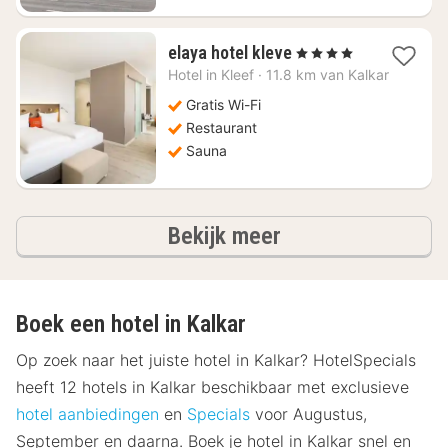
1
elaya hotel kleve
, 4 Sterren
nacht
Hotel in
Kleef
·
11.8 km van Kalkar
vanaf
€
Gratis Wi-Fi
82,81
Restaurant
Sauna
hotels
Bekijk meer
Boek een hotel in Kalkar
Op zoek naar het juiste hotel in Kalkar? HotelSpecials
heeft 12 hotels in Kalkar beschikbaar met exclusieve
hotel aanbiedingen
en
Specials
voor Augustus,
September en daarna. Boek je hotel in Kalkar snel en