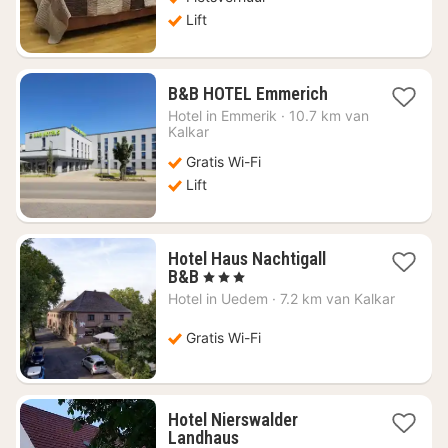
Lift
1
B&B HOTEL Emmerich
nacht
Hotel in
Emmerik
·
10.7 km van
vanaf
Kalkar
€
Gratis Wi-Fi
77,38
Lift
Hotel Haus Nachtigall
1
B&B
, 3 Sterren
nacht
Hotel in
Uedem
·
7.2 km van Kalkar
vanaf
€
Gratis Wi-Fi
82,57
Hotel Nierswalder
1
Landhaus